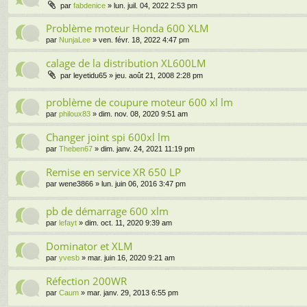
par
fabdenice
» lun. juil. 04, 2022 2:53 pm
Problème moteur Honda 600 XLM
par
NunjaLee
» ven. févr. 18, 2022 4:47 pm
calage de la distribution XL600LM
par
leyetidu65
» jeu. août 21, 2008 2:28 pm
problème de coupure moteur 600 xl lm
par
philoux83
» dim. nov. 08, 2020 9:51 am
Changer joint spi 600xl lm
par
Theben67
» dim. janv. 24, 2021 11:19 pm
Remise en service XR 650 LP
par
wene3866
» lun. juin 06, 2016 3:47 pm
pb de démarrage 600 xlm
par
lefayt
» dim. oct. 11, 2020 9:39 am
Dominator et XLM
par
yvesb
» mar. juin 16, 2020 9:21 am
Réfection 200WR
par
Caum
» mar. janv. 29, 2013 6:55 pm