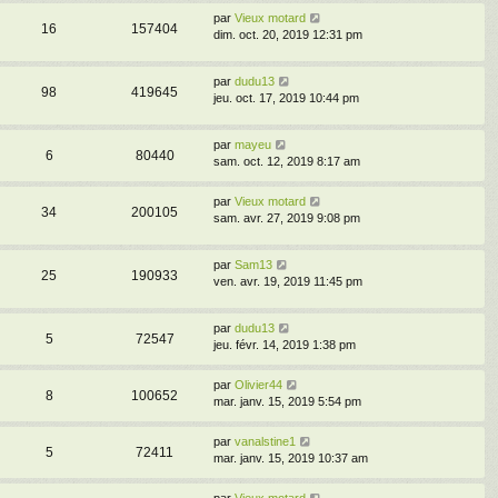
par
Vieux motard
16
157404
dim. oct. 20, 2019 12:31 pm
par
dudu13
98
419645
jeu. oct. 17, 2019 10:44 pm
par
mayeu
6
80440
sam. oct. 12, 2019 8:17 am
par
Vieux motard
34
200105
sam. avr. 27, 2019 9:08 pm
par
Sam13
25
190933
ven. avr. 19, 2019 11:45 pm
par
dudu13
5
72547
jeu. févr. 14, 2019 1:38 pm
par
Olivier44
8
100652
mar. janv. 15, 2019 5:54 pm
par
vanalstine1
5
72411
mar. janv. 15, 2019 10:37 am