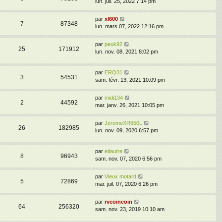
lun. juil. 25, 2022 7:14 pm
par
xl600
7
87348
lun. mars 07, 2022 12:16 pm
par
peuk92
25
171912
lun. nov. 08, 2021 8:02 pm
par
ERQ31
3
54531
sam. févr. 13, 2021 10:09 pm
par
midi134
2
44592
mar. janv. 26, 2021 10:05 pm
par
JeromeXR650L
26
182985
lun. nov. 09, 2020 6:57 pm
par
etlautre
8
96943
sam. nov. 07, 2020 6:56 pm
par
Vieux motard
5
72869
mar. juil. 07, 2020 6:26 pm
par
rvcoincoin
64
256320
sam. nov. 23, 2019 10:10 am