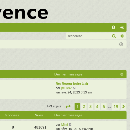
A
Recher
Re
FA
on
Q
ne
xi
on
Dernier message
Re: Retour boite à air
V
par
peuk92
o
lun. avr. 24, 2023 8:13 am
i
r
Page
l
1
sur
19
2
3
4
5
19
1
S
473 sujets
…
e
d
Réponses
Vues
Dernier message
e
r
par
Mimi
n
8
481691
lun. févr. 16, 2015 7:02 pm