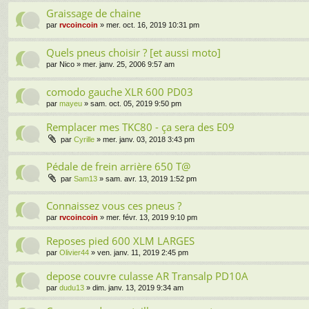
Graissage de chaine
par
rvcoincoin
» mer. oct. 16, 2019 10:31 pm
Quels pneus choisir ? [et aussi moto]
par
Nico
» mer. janv. 25, 2006 9:57 am
comodo gauche XLR 600 PD03
par
mayeu
» sam. oct. 05, 2019 9:50 pm
Remplacer mes TKC80 - ça sera des E09
par
Cyrille
» mer. janv. 03, 2018 3:43 pm
Pédale de frein arrière 650 T@
par
Sam13
» sam. avr. 13, 2019 1:52 pm
Connaissez vous ces pneus ?
par
rvcoincoin
» mer. févr. 13, 2019 9:10 pm
Reposes pied 600 XLM LARGES
par
Olivier44
» ven. janv. 11, 2019 2:45 pm
depose couvre culasse AR Transalp PD10A
par
dudu13
» dim. janv. 13, 2019 9:34 am