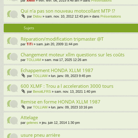
par
xl600
» ven. févr. 06, 2015 9:48 am » dans
Présentations
Qui n'a pas son nouveau motocollant MTP !?
par
Didou
» sam. nov. 10, 2012 12:43 pm » dans
Présentations
Sujets
Réparation/modification tripmaster @T
par
TiTi
» sam. juin 20, 2009 11:44 pm
Changement moteur xllm questions sur les coûts
par
TOLLIAM
» sam. mai 17, 2025 12:26 am
Echappement HONDA XLLM 1987
par
TOLLIAM
» lun. janv. 09, 2023 9:45 pm
600 XLMF : Trou a l acceleration 3000 tours
par
BenoitLFRS
» sam. nov. 13, 2021 1:40 pm
Remise en forme HONDA XLLM 1987
par
TOLLIAM
» lun. janv. 09, 2023 10:16 pm
Attelage
par
gelenes
» jeu. juin 12, 2014 1:30 pm
usure pneu arrière