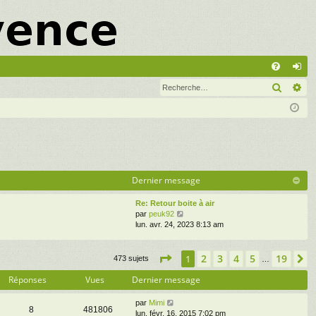
A
Recher
Re
FA
on
Q
ne
xi
on
Dernier message
Re: Retour boite à air
V
par
peuk92
o
lun. avr. 24, 2023 8:13 am
i
r
Page
l
1
sur
19
2
3
4
5
19
1
S
473 sujets
…
e
d
Réponses
Vues
Dernier message
e
r
par
Mimi
n
8
481806
lun. févr. 16, 2015 7:02 pm