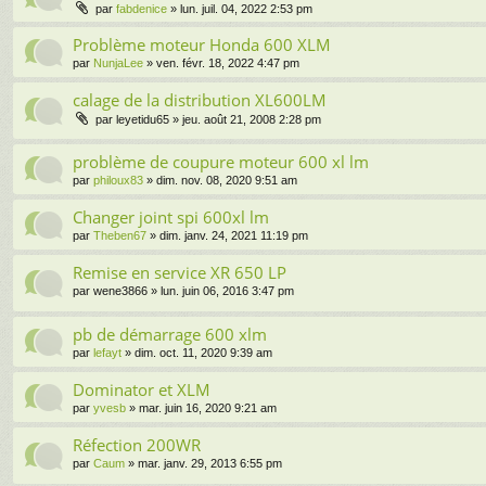
par
fabdenice
» lun. juil. 04, 2022 2:53 pm
Problème moteur Honda 600 XLM
par
NunjaLee
» ven. févr. 18, 2022 4:47 pm
calage de la distribution XL600LM
par
leyetidu65
» jeu. août 21, 2008 2:28 pm
problème de coupure moteur 600 xl lm
par
philoux83
» dim. nov. 08, 2020 9:51 am
Changer joint spi 600xl lm
par
Theben67
» dim. janv. 24, 2021 11:19 pm
Remise en service XR 650 LP
par
wene3866
» lun. juin 06, 2016 3:47 pm
pb de démarrage 600 xlm
par
lefayt
» dim. oct. 11, 2020 9:39 am
Dominator et XLM
par
yvesb
» mar. juin 16, 2020 9:21 am
Réfection 200WR
par
Caum
» mar. janv. 29, 2013 6:55 pm