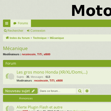
Forums
cc
Rechercher
Connexion
ès
Index du forum
Technique
Mécanique
ra
Mécanique
pi
Modérateurs :
rvcoincoin
,
TiTi
,
xl600
de
Forum
Les gros mono Honda (XR/XL/Domi,...)
Sujets
:
35
,
Messages
:
613
Modérateurs :
rvcoincoin
,
TiTi
,
xl600
Rechercher
Recherche a
Nouveau sujet
Annonces
Alerte Plugin Flash et autre