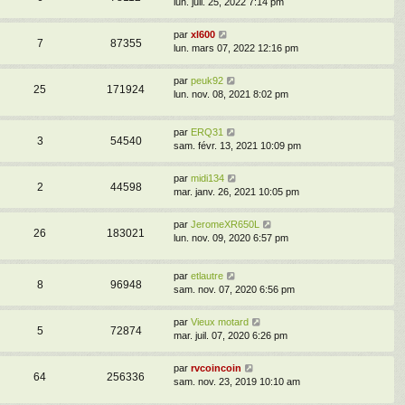
lun. juil. 25, 2022 7:14 pm
par
xl600
7
87355
lun. mars 07, 2022 12:16 pm
par
peuk92
25
171924
lun. nov. 08, 2021 8:02 pm
par
ERQ31
3
54540
sam. févr. 13, 2021 10:09 pm
par
midi134
2
44598
mar. janv. 26, 2021 10:05 pm
par
JeromeXR650L
26
183021
lun. nov. 09, 2020 6:57 pm
par
etlautre
8
96948
sam. nov. 07, 2020 6:56 pm
par
Vieux motard
5
72874
mar. juil. 07, 2020 6:26 pm
par
rvcoincoin
64
256336
sam. nov. 23, 2019 10:10 am