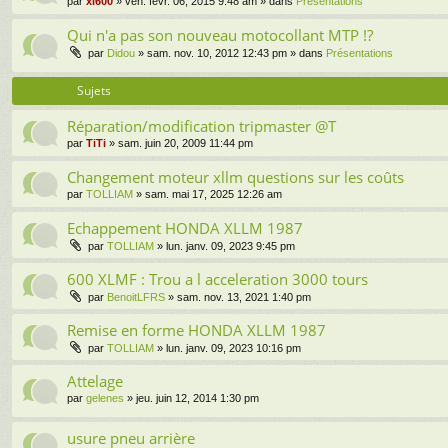
par
xl600
» ven. févr. 06, 2015 9:48 am » dans
Présentations
Qui n'a pas son nouveau motocollant MTP !?
par
Didou
» sam. nov. 10, 2012 12:43 pm » dans
Présentations
Sujets
Réparation/modification tripmaster @T
par
TiTi
» sam. juin 20, 2009 11:44 pm
Changement moteur xllm questions sur les coûts
par
TOLLIAM
» sam. mai 17, 2025 12:26 am
Echappement HONDA XLLM 1987
par
TOLLIAM
» lun. janv. 09, 2023 9:45 pm
600 XLMF : Trou a l acceleration 3000 tours
par
BenoitLFRS
» sam. nov. 13, 2021 1:40 pm
Remise en forme HONDA XLLM 1987
par
TOLLIAM
» lun. janv. 09, 2023 10:16 pm
Attelage
par
gelenes
» jeu. juin 12, 2014 1:30 pm
usure pneu arrière