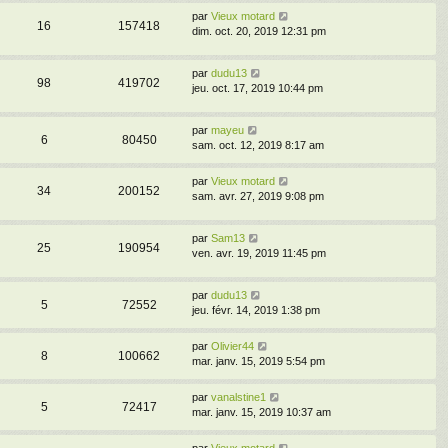
par
Vieux motard
16
157418
dim. oct. 20, 2019 12:31 pm
par
dudu13
98
419702
jeu. oct. 17, 2019 10:44 pm
par
mayeu
6
80450
sam. oct. 12, 2019 8:17 am
par
Vieux motard
34
200152
sam. avr. 27, 2019 9:08 pm
par
Sam13
25
190954
ven. avr. 19, 2019 11:45 pm
par
dudu13
5
72552
jeu. févr. 14, 2019 1:38 pm
par
Olivier44
8
100662
mar. janv. 15, 2019 5:54 pm
par
vanalstine1
5
72417
mar. janv. 15, 2019 10:37 am