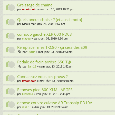
Graissage de chaine
par
rvcoincoin
» mer. oct. 16, 2019 10:31 pm
Quels pneus choisir ? [et aussi moto]
par
Nico
» mer. janv. 25, 2006 9:57 am
comodo gauche XLR 600 PD03
par
mayeu
» sam. oct. 05, 2019 9:50 pm
Remplacer mes TKC80 - ça sera des E09
par
Cyrille
» mer. janv. 03, 2018 3:43 pm
Pédale de frein arrière 650 T@
par
Sam13
» sam. avr. 13, 2019 1:52 pm
Connaissez vous ces pneus ?
par
rvcoincoin
» mer. févr. 13, 2019 9:10 pm
Reposes pied 600 XLM LARGES
par
Olivier44
» ven. janv. 11, 2019 2:45 pm
depose couvre culasse AR Transalp PD10A
par
dudu13
» dim. janv. 13, 2019 9:34 am