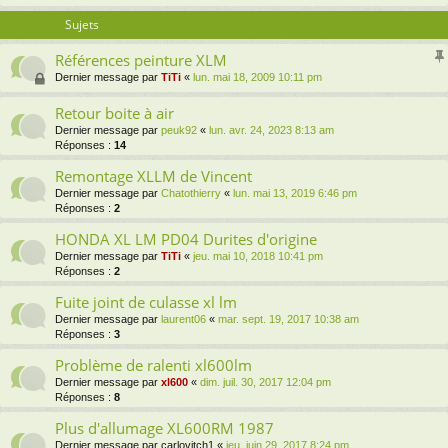
Sujets
Références peinture XLM
Dernier message par
TiTi
«
lun. mai 18, 2009 10:11 pm
Retour boite à air
Dernier message par
peuk92
«
lun. avr. 24, 2023 8:13 am
Réponses :
14
Remontage XLLM de Vincent
Dernier message par
Chatothierry
«
lun. mai 13, 2019 6:46 pm
Réponses :
2
HONDA XL LM PD04 Durites d'origine
Dernier message par
TiTi
«
jeu. mai 10, 2018 10:41 pm
Réponses :
2
Fuite joint de culasse xl lm
Dernier message par
laurent06
«
mar. sept. 19, 2017 10:38 am
Réponses :
3
Problème de ralenti xl600lm
Dernier message par
xl600
«
dim. juil. 30, 2017 12:04 pm
Réponses :
8
Plus d'allumage XL600RM 1987
Dernier message par
carlovitch1
«
jeu. juin 29, 2017 8:24 pm