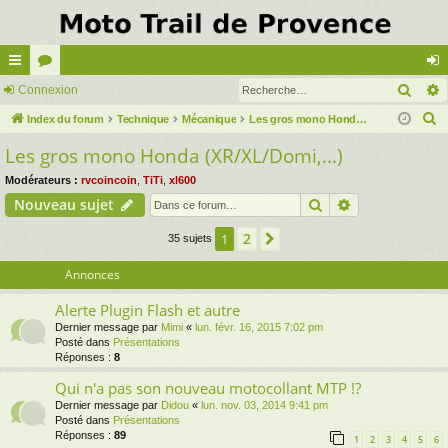
Rech
cc
Connexion
or
on
R
ès
Index du forum
u
Technique
Mécanique
Les gros mono Honda (XR/XL/Domi,...)
ne
e
Les gros mono Honda (XR/XL/Domi,...)
ra
m
xi
c
pi
s
on
Modérateurs :
rvcoincoin
,
TiTi
,
xl600
h
Rechercher
Recherche av
Nouveau sujet
e
de
r
2
1
Suivante
35 sujets
c
Annonces
h
e
Alerte Plugin Flash et autre
r
Dernier message par
Mimi
«
lun. févr. 16, 2015 7:02 pm
Posté dans
Présentations
Réponses :
8
Qui n'a pas son nouveau motocollant MTP !?
Dernier message par
Didou
«
lun. nov. 03, 2014 9:41 pm
Posté dans
Présentations
Réponses :
89
1
2
3
4
5
6