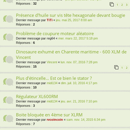
Réponses :
32
1
2
3
Présence d'huile sur vis tête hexagonale devant bougie
Dernier message par
TiTi
«
jeu. mai 25, 2017 8:00 am
Réponses :
2
Problème de coupure moteur aléatoire
Dernier message par
reg64
«
mer. mars 22, 2017 5:18 pm
Réponses :
6
Dinosaure exhumé en Charente maritime - 600 XLM de
Vincent
Dernier message par
Vincent
«
lun. nov. 07, 2016 7:28 pm
Réponses :
15
1
2
Plus d'étincelle... Est ce bien le stator ?
Dernier message par
midi134
«
dim. juil. 10, 2016 4:17 pm
Réponses :
10
Régulateur XL600RM
Dernier message par
midi134
«
jeu. avr. 21, 2016 7:10 pm
Réponses :
3
Boite bloquée en 4ème sur XLRM
Dernier message par
rvcoincoin
«
sam. nov. 14, 2015 6:34 pm
Réponses :
7