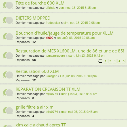
Tête de fourche 600 XLM
Dernier message par
LilYoda
«
ven. nov. 13, 2015 8:15 pm
DIETERS MOPPED
Dernier message par
fredesolex
«
dim. oct. 18, 2015 2:08 pm
Bouchon d'huile/jauge de temperature pour XLLM
Dernier message par
xl600
«
lun. août 03, 2015 10:06 am
Réponses :
12
Restauration de MES XL600LM, une de 86 et une de 85!
Dernier message par
tomazgruyere
«
sam. juin 13, 2015 9:42 pm
Réponses :
68
1
2
3
4
5
Restauration 600 XLM
Dernier message par
Galager
«
lun. juin 08, 2015 10:00 pm
Réponses :
12
REPARATION CREVAISON TT XLM
Dernier message par
ptiju0774
«
mer. juin 03, 2015 9:09 am
Réponses :
8
grille filtre a air xlm
Dernier message par
ptiju0774
«
mar. mai 05, 2015 9:45 am
Réponses :
4
xlm cale a chaud apres TT