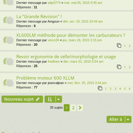
Dernier message par
ptiju0774
«
mar. mai 05, 2015 9:45 am
Réponses :
11
La "Grande Révision" !
Dernier message par
Amgoun
«
dim. avr. 19, 2015 10:44 am
Réponses :
6
XL600LM méthode pour démonter les carburateurs ?
Dernier message par
vince34
«
jeu. mars 26, 2015 3:15 pm
Réponses :
20
1
2
Revoir ergonomie de selle/morphologie et usage
Dernier message par
fredfoes
«
dim. mars 01, 2015 5:54 am
Réponses :
25
1
2
Problème moteur 600 XLLM
Dernier message par
jeanvaljean
«
mer. févr. 25, 2015 3:44 pm
Réponses :
77
1
2
3
4
5
6
Nouveau sujet
2
1
Suivante
35 sujets
Aller à