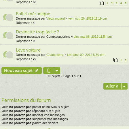
Réponses :
63
1
2
3
4
5
Ballet mécanique
Dernier message par
Vieux motard
«
ven. oct. 26, 2012 11:19 pm
Réponses :
4
Devinette trop facile ?
Dernier message par
Comptesupprime
«
dim. mai 06, 2012 11:54 pm
Réponses :
9
Lève voiture
Dernier message par
Chatothierry
«
lun. janv. 09, 2012 5:30 pm
Réponses :
22
1
2
Nouveau sujet
10 sujets • Page
1
sur
1
Aller à
Permissions du forum
Vous
ne pouvez pas
poster de nouveaux sujets
Vous
ne pouvez pas
répondre aux sujets
Vous
ne pouvez pas
modifier vos messages
Vous
ne pouvez pas
supprimer vos messages
Vous
ne pouvez pas
joindre des fichiers