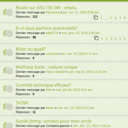
Roulis sur Alfa 156 SW - résolu
Dernier message par
Pitchoune
«
jeu. oct. 17, 2019 9:06 pm
Réponses :
112
1
5
6
7
8
…
Et si nous parlions automobile?
Dernier message par
ptiju0774
«
ven. janv. 16, 2015 2:45 pm
Réponses :
86
1
2
3
4
5
6
Moto ou quad?
Dernier message par
cristobal
«
lun. nov. 24, 2014 2:17 pm
Réponses :
9
Wolfrace Sonic - voiture unique
Dernier message par
Vieux motard
«
sam. mai 10, 2014 12:15 pm
Réponses :
5
Contrôle technique efficace?
Dernier message par
Mimi
«
mar. juin 04, 2013 8:31 am
Réponses :
9
TATRA
Dernier message par
idwan
«
mer. avr. 24, 2013 8:42 pm
Réponses :
11
Suzuki Jimny, conseils pour mon oncle
Dernier message par
Comptesupprime
«
dim. déc. 23, 2012 1:18 pm