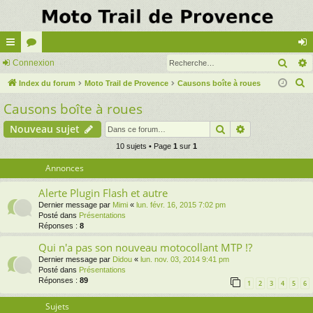
Rech
cc
Connexion
or
on
R
ès
Index du forum
u
Moto Trail de Provence
Causons boîte à roues
ne
e
Causons boîte à roues
ra
m
xi
c
pi
s
on
Rechercher
Recherche av
Nouveau sujet
h
e
de
10 sujets • Page
1
sur
1
r
Annonces
c
Alerte Plugin Flash et autre
h
Dernier message par
Mimi
«
lun. févr. 16, 2015 7:02 pm
e
Posté dans
Présentations
r
Réponses :
8
Qui n'a pas son nouveau motocollant MTP !?
Dernier message par
Didou
«
lun. nov. 03, 2014 9:41 pm
Posté dans
Présentations
Réponses :
89
1
2
3
4
5
6
Sujets