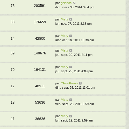
par
gelenes
73
203591
dim. mars 30, 2014 3:04 pm
par
Misty
88
176659
lun. nov. 07, 2011 8:35 pm
par
Misty
14
42800
mar. oct. 18, 2011 10:38 am
par
Misty
69
140676
jeu. sept. 29, 2011 4:11 pm
par
Misty
79
164131
jeu. sept. 29, 2011 4:09 pm
par
Chatothierry
17
48911
dim. sept. 25, 2011 11:01 pm
par
Misty
18
53636
ven. sept. 23, 2011 9:59 am
par
Misty
11
36636
lun. sept. 19, 2011 9:59 am