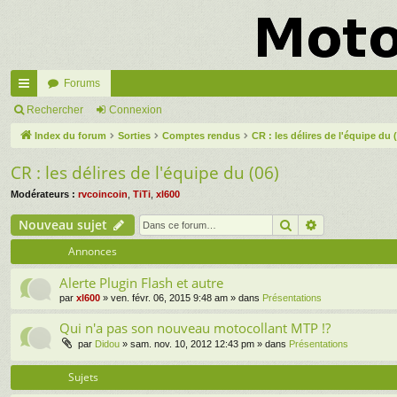
Forums
cc
Rechercher
Connexion
ès
Index du forum
Sorties
Comptes rendus
CR : les délires de l'équipe du 
ra
CR : les délires de l'équipe du (06)
pi
Modérateurs :
rvcoincoin
,
TiTi
,
xl600
de
Rechercher
Recherche a
Nouveau sujet
Annonces
Alerte Plugin Flash et autre
par
xl600
» ven. févr. 06, 2015 9:48 am » dans
Présentations
Qui n'a pas son nouveau motocollant MTP !?
par
Didou
» sam. nov. 10, 2012 12:43 pm » dans
Présentations
Sujets