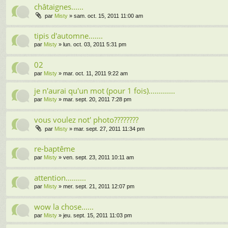
châtaignes......
par
Misty
» sam. oct. 15, 2011 11:00 am
tipis d'automne.......
par
Misty
» lun. oct. 03, 2011 5:31 pm
02
par
Misty
» mar. oct. 11, 2011 9:22 am
je n'aurai qu'un mot (pour 1 fois).............
par
Misty
» mar. sept. 20, 2011 7:28 pm
vous voulez not' photo????????
par
Misty
» mar. sept. 27, 2011 11:34 pm
re-baptême
par
Misty
» ven. sept. 23, 2011 10:11 am
attention..........
par
Misty
» mer. sept. 21, 2011 12:07 pm
wow la chose......
par
Misty
» jeu. sept. 15, 2011 11:03 pm