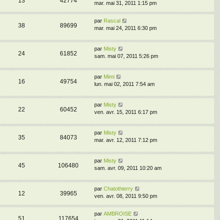
13
42774
mar. mai 31, 2011 1:15 pm
par
Rascal
38
89699
mar. mai 24, 2011 6:30 pm
par
Misty
24
61852
sam. mai 07, 2011 5:26 pm
par
Mimi
16
49754
lun. mai 02, 2011 7:54 am
par
Misty
22
60452
ven. avr. 15, 2011 6:17 pm
par
Misty
35
84073
mar. avr. 12, 2011 7:12 pm
par
Misty
45
106480
sam. avr. 09, 2011 10:20 am
par
Chatothierry
12
39965
ven. avr. 08, 2011 9:50 pm
par
AMBROISE
51
117654