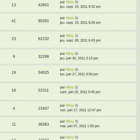
par
Misty
13
42601
jeu. sept. 15, 2011 9:32 am
par
Misty
41
90291
jeu. sept. 15, 2011 9:26 am
par
Misty
23
62232
jeu. sept. 08, 2011 6:43 pm
par
Misty
9
32286
jeu. juin 30, 2011 3:13 pm
par
Misty
19
54025
lun. juin 27, 2011 9:56 pm
par
Misty
18
52311
sam. juin 25, 2011 6:45 pm
par
Misty
4
23407
ven. juin 17, 2011 12:47 pm
par
Misty
11
38383
mar. juin 07, 2011 1:50 pm
par
Misty