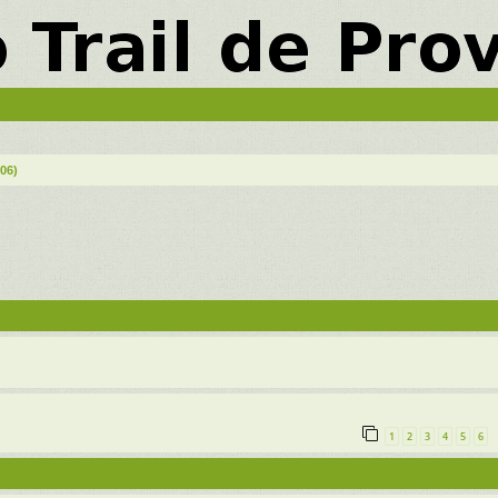
(06)
vancée
1
2
3
4
5
6