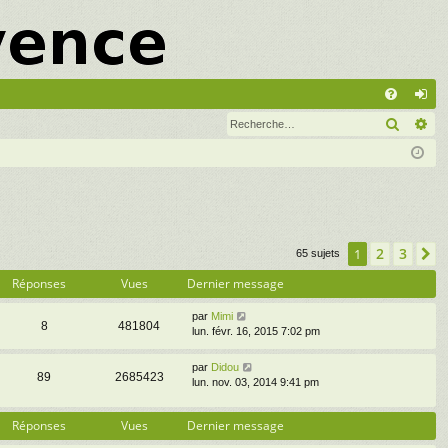
A
Recher
Re
FA
on
Q
ne
xi
on
2
3
1
S
65 sujets
Réponses
Vues
Dernier message
par
Mimi
8
481804
lun. févr. 16, 2015 7:02 pm
par
Didou
89
2685423
lun. nov. 03, 2014 9:41 pm
Réponses
Vues
Dernier message