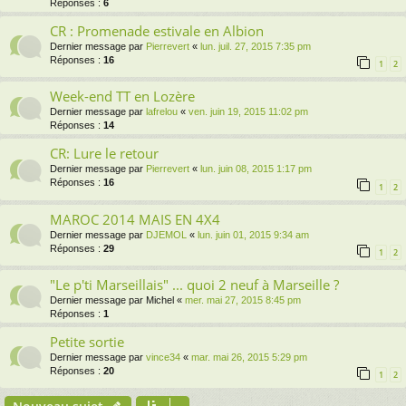
Réponses :
6
CR : Promenade estivale en Albion
Dernier message par
Pierrevert
«
lun. juil. 27, 2015 7:35 pm
Réponses :
16
1
2
Week-end TT en Lozère
Dernier message par
lafrelou
«
ven. juin 19, 2015 11:02 pm
Réponses :
14
CR: Lure le retour
Dernier message par
Pierrevert
«
lun. juin 08, 2015 1:17 pm
Réponses :
16
1
2
MAROC 2014 MAIS EN 4X4
Dernier message par
DJEMOL
«
lun. juin 01, 2015 9:34 am
Réponses :
29
1
2
"Le p'ti Marseillais" ... quoi 2 neuf à Marseille ?
Dernier message par
Michel
«
mer. mai 27, 2015 8:45 pm
Réponses :
1
Petite sortie
Dernier message par
vince34
«
mar. mai 26, 2015 5:29 pm
Réponses :
20
1
2