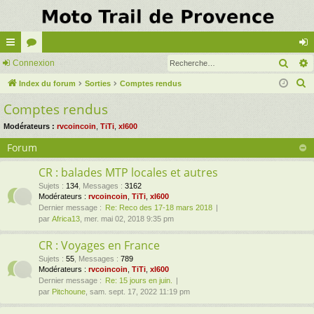
Rech
cc
Connexion
or
on
R
ès
Index du forum
u
Sorties
Comptes rendus
ne
e
Comptes rendus
ra
m
xi
c
pi
s
on
Modérateurs :
rvcoincoin
,
TiTi
,
xl600
h
e
Forum
de
r
CR : balades MTP locales et autres
c
Sujets
:
134
,
Messages
:
3162
h
Modérateurs :
rvcoincoin
,
TiTi
,
xl600
e
Dernier message :
Re: Reco des 17-18 mars 2018
par
Africa13
, mer. mai 02, 2018 9:35 pm
r
CR : Voyages en France
Sujets
:
55
,
Messages
:
789
Modérateurs :
rvcoincoin
,
TiTi
,
xl600
Dernier message :
Re: 15 jours en juin.
par
Pitchoune
, sam. sept. 17, 2022 11:19 pm