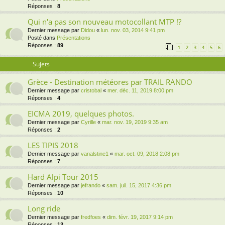
Réponses :
8
Qui n'a pas son nouveau motocollant MTP !?
Dernier message par
Didou
«
lun. nov. 03, 2014 9:41 pm
Posté dans
Présentations
Réponses :
89
1
2
3
4
5
6
Sujets
Grèce - Destination météores par TRAIL RANDO
Dernier message par
cristobal
«
mer. déc. 11, 2019 8:00 pm
Réponses :
4
EICMA 2019, quelques photos.
Dernier message par
Cyrille
«
mar. nov. 19, 2019 9:35 am
Réponses :
2
LES TIPIS 2018
Dernier message par
vanalstine1
«
mar. oct. 09, 2018 2:08 pm
Réponses :
7
Hard Alpi Tour 2015
Dernier message par
jefrando
«
sam. juil. 15, 2017 4:36 pm
Réponses :
10
Long ride
Dernier message par
fredfoes
«
dim. févr. 19, 2017 9:14 pm
Réponses :
13