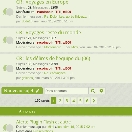
CR : Voyages en Europe
Sujets
:
62
,
Messages
:
2208
Modérateurs :
rvcoincoin
,
TiTi
,
xl600
Dernier message :
Re: Dolomites, après l'hiver,…
par
dudu13
, mer. août 31, 2022 5:51 pm
CR : Voyages reste du monde
Sujets
:
27
,
Messages
:
807
Modérateurs :
rvcoincoin
,
TiTi
,
xl600
Dernier message :
Monténégro
par
Mimi
, ven. janv. 04, 2019 12:36 pm
CR : les délires de l'équipe du (06)
Sujets
:
65
,
Messages
:
2099
Modérateurs :
rvcoincoin
,
TiTi
,
xl600
Dernier message :
Re: châtaignes......
par
gelenes
, dim. mars 30, 2014 3:04 pm
Rechercher
Recherche av
Nouveau sujet
2
3
4
5
6
1
Suivante
150 sujets
Annonces
Alerte Plugin Flash et autre
Dernier message par
Mimi
«
lun. févr. 16, 2015 7:02 pm
Posté dans
Présentations