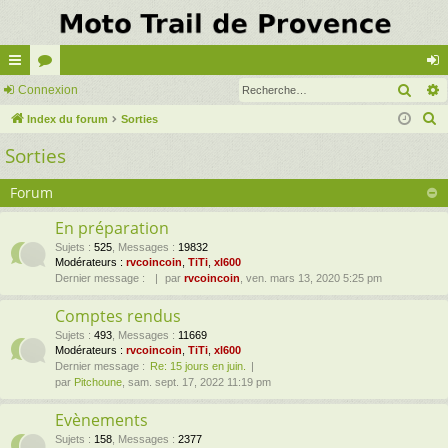
Rech
cc
Connexion
or
on
R
ès
Index du forum
u
Sorties
ne
e
Sorties
ra
m
xi
c
pi
s
on
h
Forum
e
de
En préparation
r
Sujets
:
525
,
Messages
:
19832
c
Modérateurs :
rvcoincoin
,
TiTi
,
xl600
h
Dernier message :
par
rvcoincoin
, ven. mars 13, 2020 5:25 pm
e
Comptes rendus
r
Sujets
:
493
,
Messages
:
11669
Modérateurs :
rvcoincoin
,
TiTi
,
xl600
Dernier message :
Re: 15 jours en juin.
par
Pitchoune
, sam. sept. 17, 2022 11:19 pm
Evènements
Sujets
:
158
,
Messages
:
2377