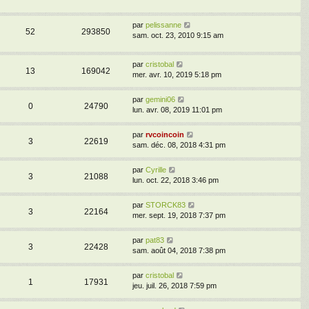
par
pelissanne
52
293850
sam. oct. 23, 2010 9:15 am
par
cristobal
13
169042
mer. avr. 10, 2019 5:18 pm
par
gemini06
0
24790
lun. avr. 08, 2019 11:01 pm
par
rvcoincoin
3
22619
sam. déc. 08, 2018 4:31 pm
par
Cyrille
3
21088
lun. oct. 22, 2018 3:46 pm
par
STORCK83
3
22164
mer. sept. 19, 2018 7:37 pm
par
pat83
3
22428
sam. août 04, 2018 7:38 pm
par
cristobal
1
17931
jeu. juil. 26, 2018 7:59 pm