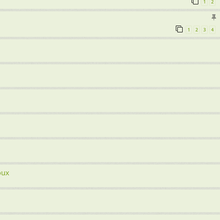
1
2
1
2
3
4
oux