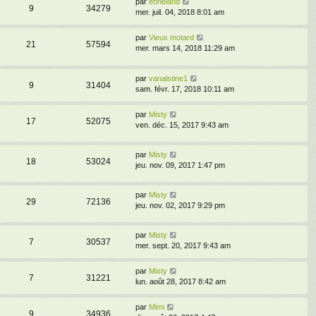
par
eoneland
9
34279
mer. juil. 04, 2018 8:01 am
par
Vieux motard
21
57594
mer. mars 14, 2018 11:29 am
par
vanalstine1
9
31404
sam. févr. 17, 2018 10:11 am
par
Misty
17
52075
ven. déc. 15, 2017 9:43 am
par
Misty
18
53024
jeu. nov. 09, 2017 1:47 pm
par
Misty
29
72136
jeu. nov. 02, 2017 9:29 pm
par
Misty
7
30537
mer. sept. 20, 2017 9:43 am
par
Misty
7
31221
lun. août 28, 2017 8:42 am
par
Mimi
9
34936