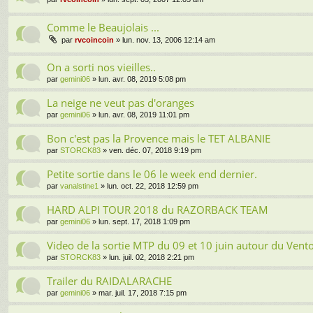
Comme le Beaujolais ...
par
rvcoincoin
» lun. nov. 13, 2006 12:14 am
On a sorti nos vieilles..
par
gemini06
» lun. avr. 08, 2019 5:08 pm
La neige ne veut pas d'oranges
par
gemini06
» lun. avr. 08, 2019 11:01 pm
Bon c'est pas la Provence mais le TET ALBANIE
par
STORCK83
» ven. déc. 07, 2018 9:19 pm
Petite sortie dans le 06 le week end dernier.
par
vanalstine1
» lun. oct. 22, 2018 12:59 pm
HARD ALPI TOUR 2018 du RAZORBACK TEAM
par
gemini06
» lun. sept. 17, 2018 1:09 pm
Video de la sortie MTP du 09 et 10 juin autour du Vent
par
STORCK83
» lun. juil. 02, 2018 2:21 pm
Trailer du RAIDALARACHE
par
gemini06
» mar. juil. 17, 2018 7:15 pm