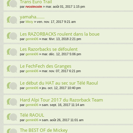
Trans Euro Trail
par
rvcoincoin
» mar. août 01, 2017 1:15 pm
yamaha.......
par
Misty
» ven. nov. 17, 2017 9:21 am
Les RAZORBACKS roulent dans la boue
par
gemini06
» mar. févr. 13, 2018 2:21 pm
Les Razorbacks se défoulent
par
gemini06
» mar. déc. 12, 2017 5:06 pm
Le FechFech des Granges
par
gemini06
» mar. nov. 07, 2017 6:21 pm
Le début du HAT au sec sur Télé Raoul
par
gemini06
» jeu. oct. 12, 2017 10:40 pm
Hard Alpi Tour 2017 du Razorback Team
par
gemini06
» sam. sept. 16, 2017 11:14 am
Télé RAOUL
par
gemini06
» sam. août 26, 2017 11:01 am
The BEST OF de Mickey