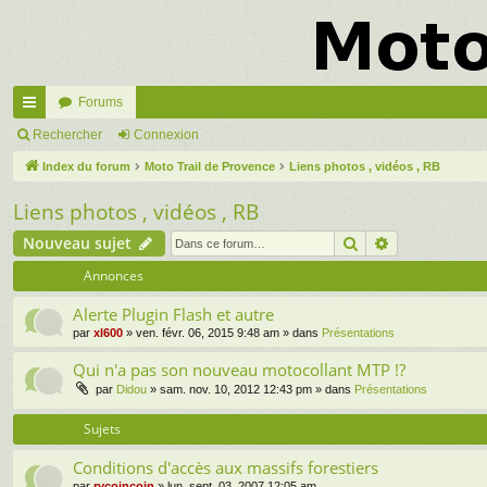
Forums
cc
Rechercher
Connexion
ès
Index du forum
Moto Trail de Provence
Liens photos , vidéos , RB
ra
Liens photos , vidéos , RB
pi
Rechercher
Recherche a
Nouveau sujet
de
Annonces
Alerte Plugin Flash et autre
par
xl600
» ven. févr. 06, 2015 9:48 am » dans
Présentations
Qui n'a pas son nouveau motocollant MTP !?
par
Didou
» sam. nov. 10, 2012 12:43 pm » dans
Présentations
Sujets
Conditions d'accès aux massifs forestiers
par
rvcoincoin
» lun. sept. 03, 2007 12:05 am