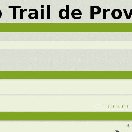
vancée
1
2
3
4
5
6