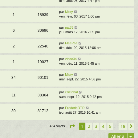
dim. août 06, 2017 4:47 pm
par
Misty
1
18939
ven. févr. 03, 2017 1:00 pm
par
pat83
6
30696
jeu. mars 17, 2016 7:09 pm
par
FleePee
2
22540
dim. déc. 20, 2015 12:06 pm
par
vince34
1
19027
ven. déc. 11, 2015 8:45 am
par
Misty
34
90101
mar. sept. 22, 2015 4:56 pm
par
cristobal
11
38364
sam. sept. 12, 2015 9:42 pm
par
FredericDTR
30
81712
jeu. août 27, 2015 10:41 am
Page
1
sur
18
2
3
4
5
18
1
S
434 sujets
…
Aller à