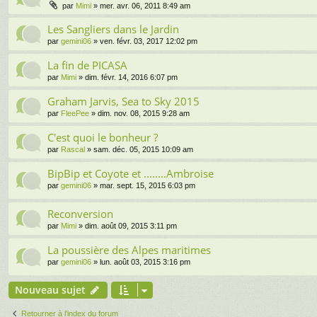
par
Mimi
» mer. avr. 06, 2011 8:49 am
Les Sangliers dans le Jardin
par
gemini06
» ven. févr. 03, 2017 12:02 pm
La fin de PICASA
par
Mimi
» dim. févr. 14, 2016 6:07 pm
Graham Jarvis, Sea to Sky 2015
par
FleePee
» dim. nov. 08, 2015 9:28 am
C'est quoi le bonheur ?
par
Rascal
» sam. déc. 05, 2015 10:09 am
BipBip et Coyote et ........Ambroise
par
gemini06
» mar. sept. 15, 2015 6:03 pm
Reconversion
par
Mimi
» dim. août 09, 2015 3:11 pm
La poussière des Alpes maritimes
par
gemini06
» lun. août 03, 2015 3:16 pm
Nouveau sujet
Retourner à l’index du forum