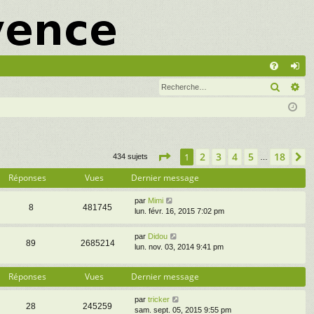
A
Recher
Re
FA
on
Q
ne
xi
on
Page
1
sur
18
2
3
4
5
18
1
S
434 sujets
…
Réponses
Vues
Dernier message
par
Mimi
8
481745
lun. févr. 16, 2015 7:02 pm
par
Didou
89
2685214
lun. nov. 03, 2014 9:41 pm
Réponses
Vues
Dernier message
par
tricker
28
245259
sam. sept. 05, 2015 9:55 pm