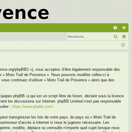
A
Recher
Re
FA
on
Q
ne
xi
on
ovence.org/phpBB2 »), vous acceptez d’être légalement responsable des
as « Moto Trail de Provence ». Nous pouvons modifier celles-ci à
i vous continuez d’utiliser « Moto Trail de Provence » alors que des
uipes phpBB ») qui est un script libre de forum, déclaré sous la licence
ement les discussions sur Internet. phpBB Limited n’est pas responsable
ulter :
https://www.phpbb.com/
.
peut transgresser les lois de votre pays, du pays où « Moto Trail de
ournisseur d’accès à Internet si nous le jugeons nécessaire. Les
ime, modifie, déplace ou verrouille n’importe quel sujet lorsque nous