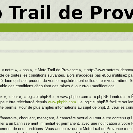
, « notre », « nos », « Moto Trail de Provence », « http://www.mototraildepr
le de toutes les conditions suivantes, alors n’accédez pas et/ou n’utilisez p
 bien qu’il soit prudent de vérifier régulièrement celles-ci par vous-même. S
ble des conditions découlant des mises à jour et/ou modifications.
x », « leur », « logiciel phpBB », « www.phpbb.com », « phpBB Limited », « Éq
 peut être téléchargé depuis
www.phpbb.com
. Le logiciel phpBB facilite seul
 permis. Pour de plus amples informations au sujet de phpBB, veuillez cons
ffamatoire, choquant, menaçant, à caractère sexuel ou tout autre contenu qui 
ener à un bannissement immédiat et permanent, avec une notification à votre f
cement de ces conditions. Vous acceptez que « Moto Trail de Provence » suppr