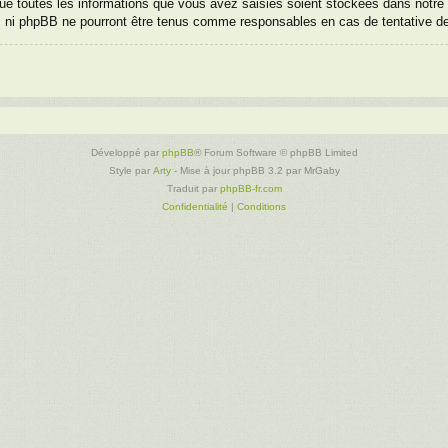
e toutes les informations que vous avez saisies soient stockées dans notre 
», ni phpBB ne pourront être tenus comme responsables en cas de tentative d
Développé par
phpBB
® Forum Software © phpBB Limited
Style par
Arty
- Mise à jour phpBB 3.2 par MrGaby
Traduit par
phpBB-fr.com
Confidentialité
|
Conditions