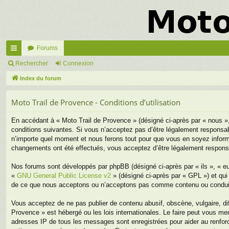
Forums
cc
Rechercher
Connexion
ès
Index du forum
ra
Moto Trail de Provence - Conditions d’utilisation
pi
En accédant à « Moto Trail de Provence » (désigné ci-après par « nous »
de
conditions suivantes. Si vous n’acceptez pas d’être légalement responsab
n’importe quel moment et nous ferons tout pour que vous en soyez informé,
changements ont été effectués, vous acceptez d’être légalement responsa
Nos forums sont développés par phpBB (désigné ci-après par « ils », « eu
«
GNU General Public License v2
» (désigné ci-après par « GPL ») et qui
de ce que nous acceptons ou n’acceptons pas comme contenu ou conduite
Vous acceptez de ne pas publier de contenu abusif, obscène, vulgaire, di
Provence » est hébergé ou les lois internationales. Le faire peut vous m
adresses IP de tous les messages sont enregistrées pour aider au renfor