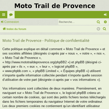
Rech
cc
Connexion
or
on
R
ès
Index du forum
u
ne
e
ra
m
xi
Moto Trail de Provence - Politique de confidentialité
c
pi
s
on
h
Cette politique explique en détail comment « Moto Trail de Provence » et
e
de
ses sociétés affiliées (désignés ci-après par « nous », « notre », « nos »,
r
« Moto Trail de Provence »,
c
« http://www.mototraildeprovence.org/phpBB2 ») et phpBB (désigné ci-
après par « ils », « eux », « leur », « logiciel phpBB »,
h
« www.phpbb.com », « phpBB Limited », « Équipes phpBB ») utilisent
e
n’importe quelle information collectée pendant n’importe quelle session
r
d’utilisation de votre part (désignée ci-après par « vos informations »).
Vos informations sont collectées de deux manières. Premièrement, en
naviguant sur « Moto Trail de Provence », le logiciel phpBB créera un
certain nombre de cookies, qui sont des petits fichiers textes téléchargés
dans les fichiers temporaires du navigateur Internet de votre ordinateur.
Les deux premiers cookies ne contiennent qu’un identifiant utilisateur