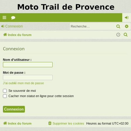
Rech
cc
Connexion
or
on
R
ès
Index du forum
u
ne
e
ra
m
xi
Connexion
c
pi
s
on
h
Nom d’utilisateur :
e
de
r
Mot de passe :
c
h
J’ai oublié mon mot de passe
e
Se souvenir de moi
r
Cacher mon statut en ligne pour cette session
Index du forum
Supprimer les cookies
Heures au format
UTC+02:00