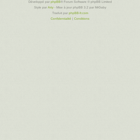
Développé par
phpBB
® Forum Software © phpBB Limited
Style par
Arty
- Mise à jour phpBB 3.2 par MrGaby
Traduit par
phpBB-fr.com
Confidentialité
|
Conditions