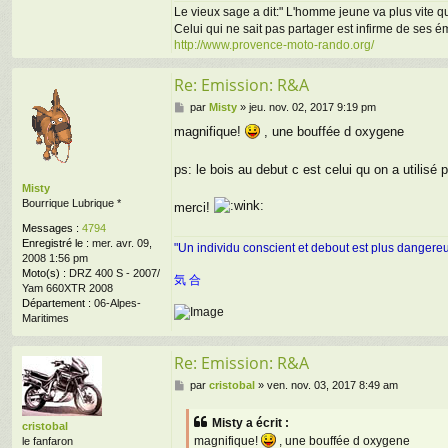
Le vieux sage a dit:" L'homme jeune va plus vite que
Celui qui ne sait pas partager est infirme de ses 
http://www.provence-moto-rando.org/
Re: Emission: R&A
M
par
Misty
»
jeu. nov. 02, 2017 9:19 pm
e
magnifique!
, une bouffée d oxygene
s
s
a
ps: le bois au debut c est celui qu on a utilisé p
g
Misty
e
Bourrique Lubrique *
merci!
Messages :
4794
Enregistré le :
mer. avr. 09,
"Un individu conscient et debout est plus dangere
2008 1:56 pm
Moto(s) :
DRZ 400 S - 2007/
気 合
Yam 660XTR 2008
Département :
06-Alpes-
Maritimes
Re: Emission: R&A
M
par
cristobal
»
ven. nov. 03, 2017 8:49 am
e
s
Misty a écrit :
cristobal
s
magnifique!
, une bouffée d oxygene
le fanfaron
a