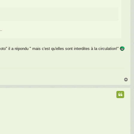
..
to" il a répondu " mais c'est qu'elles sont interdites à la circulation!"
H
a
u
t