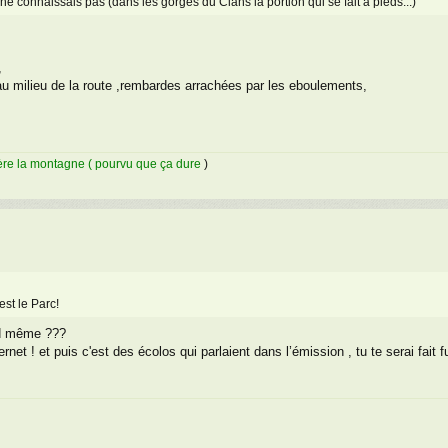
ne connaissais pas (dans les gorges du Cians la portion qui se fait à pieds...)
,
 au milieu de la route ,rembardes arrachées par les eboulements,
rrière la montagne ( pourvu que ça dure
)
est le Parc!
nd même ???
net ! et puis c'est des écolos qui parlaient dans l’émission , tu te serai fait fus