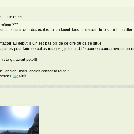
 C'est le Parc!
nd même ???
net ! et puis c'est des écolos qui parlaient dans l’émission , tu te serai fait fusiller .
ontacter au début !! On est pas obligé de dire où ça se situe!!
pistes pour faire de belles images ; je lui ai dit "super on pourra revenir en mo
iste ça aurait pété!!!
 l'ancien...mais l'ancien connait la route!!"
émotions.