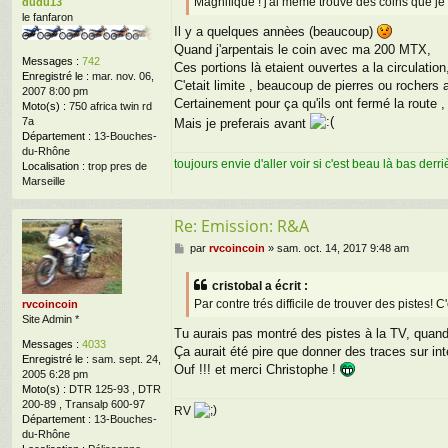
Magnifique ! j'ai même trouvé des coins que je 
dudu13
a
le fanfaron
g
Il y a quelques annèes (beaucoup)
e
Quand j'arpentais le coin avec ma 200 MTX,
Messages :
742
Ces portions là etaient ouvertes a la circulation
Enregistré le :
mar. nov. 06,
C'etait limite , beaucoup de pierres ou rochers
2007 8:00 pm
Certainement pour ça qu'ils ont fermé la route ,
Moto(s) :
750 africa twin rd
7a
Mais je preferais avant
Département :
13-Bouches-
du-Rhône
toujours envie d'aller voir si c'est beau là bas de
Localisation :
trop pres de
Marseille
Re: Emission: R&A
M
par
rvcoincoin
»
sam. oct. 14, 2017 9:48 am
e
s
cristobal a écrit :
s
Par contre trés difficile de trouver des pistes! C'
rvcoincoin
a
Site Admin *
g
Tu aurais pas montré des pistes à la TV, qua
e
Messages :
4033
Ça aurait été pire que donner des traces sur inter
Enregistré le :
sam. sept. 24,
Ouf !!! et merci Christophe !
2005 6:28 pm
Moto(s) :
DTR 125-93 , DTR
200-89 , Transalp 600-97
RV
Département :
13-Bouches-
du-Rhône