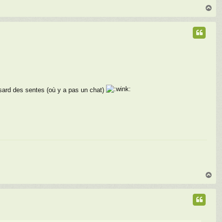
H
a
u
t
ard des sentes (où y a pas un chat)
H
a
u
t