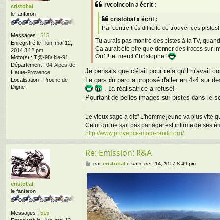
s
rvcoincoin a écrit :
cristobal
s
le fanfaron
a
cristobal a écrit :
g
Par contre trés difficile de trouver des pistes!
e
Messages :
515
Tu aurais pas montré des pistes à la TV, qua
Enregistré le :
lun. mai 12,
Ça aurait été pire que donner des traces sur inter
2014 3:12 pm
Ouf !!! et merci Christophe !
Moto(s) :
T@-98/ kle-91...
Département :
04-Alpes-de-
Je pensais que c'était pour cela qu'il m'avait c
Haute-Provence
Le gars du parc a proposé d'aller en 4x4 sur des 
Localisation :
Proche de
Digne
. La réalisatrice a refusé!
Pourtant de belles images sur pistes dans le sch
Le vieux sage a dit:" L'homme jeune va plus vite que
Celui qui ne sait pas partager est infirme de ses 
http://www.provence-moto-rando.org/
Re: Emission: R&A
M
par
cristobal
»
sam. oct. 14, 2017 8:49 pm
e
s
cristobal
s
le fanfaron
a
g
e
Messages :
515