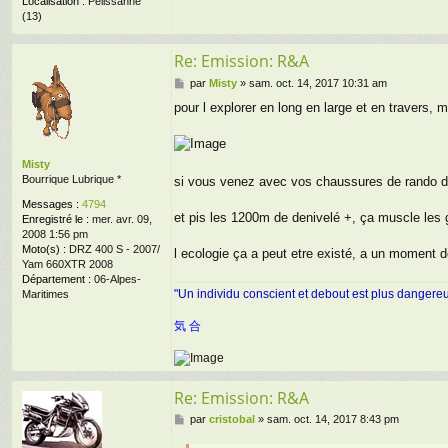
Localisation :
Pélissanne
(13)
Re: Emission: R&A
M
par
Misty
»
sam. oct. 14, 2017 10:31 am
e
pour l explorer en long en large et en travers, mo
s
s
a
g
Misty
e
Bourrique Lubrique *
si vous venez avec vos chaussures de rando d
Messages :
4794
et pis les 1200m de denivelé +, ça muscle les 
Enregistré le :
mer. avr. 09,
2008 1:56 pm
Moto(s) :
DRZ 400 S - 2007/
l ecologie ça a peut etre existé, a un moment d
Yam 660XTR 2008
Département :
06-Alpes-
"Un individu conscient et debout est plus dangere
Maritimes
気 合
Re: Emission: R&A
M
par
cristobal
»
sam. oct. 14, 2017 8:43 pm
e