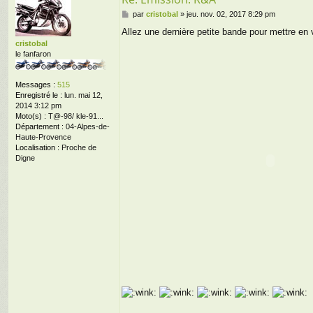
M
par
cristobal
»
jeu. nov. 02, 2017 8:29 pm
e
Allez une dernière petite bande pour mettre en v
s
cristobal
s
le fanfaron
a
g
e
Messages :
515
Enregistré le :
lun. mai 12,
2014 3:12 pm
Moto(s) :
T@-98/ kle-91...
Département :
04-Alpes-de-
Haute-Provence
Localisation :
Proche de
Digne