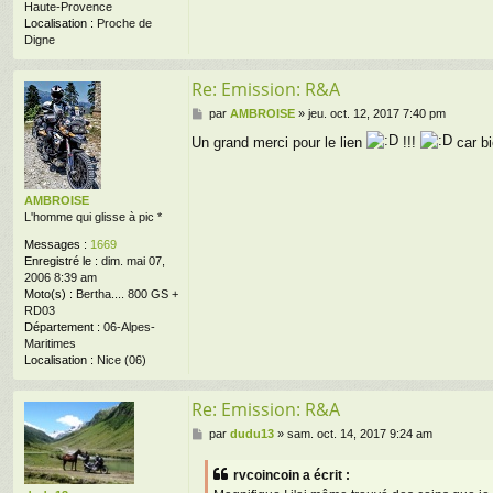
Haute-Provence
Localisation :
Proche de
Digne
Re: Emission: R&A
M
par
AMBROISE
»
jeu. oct. 12, 2017 7:40 pm
e
Un grand merci pour le lien
!!!
car bi
s
s
a
g
AMBROISE
e
L'homme qui glisse à pic *
Messages :
1669
Enregistré le :
dim. mai 07,
2006 8:39 am
Moto(s) :
Bertha.... 800 GS +
RD03
Département :
06-Alpes-
Maritimes
Localisation :
Nice (06)
Re: Emission: R&A
M
par
dudu13
»
sam. oct. 14, 2017 9:24 am
e
s
rvcoincoin a écrit :
s