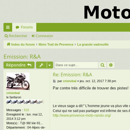
Forums
cc
Rechercher
Connexion
ès
Index du forum
Moto Trail de Provence
La grande vadrouille
ra
Emission: R&A
pi
Rechercher
Recherc
Répondre
de
Re: Emission: R&A
M
par
cristobal
»
jeu. oct. 12, 2017 7:38 pm
e
Par contre trés difficile de trouver des pistes!
s
cristobal
s
le fanfaron
a
g
Le vieux sage a dit:" L'homme jeune va plus vite q
e
Messages :
515
Celui qui ne sait pas partager est infirme de ses
Enregistré le :
lun. mai 12,
http://www.provence-moto-rando.org/
2014 3:12 pm
Moto(s) :
T@-98/ kle-91...
Département :
04-Alpes-de-