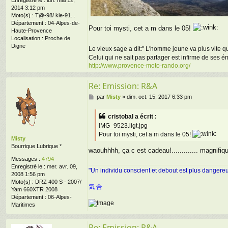
Enregistré le :
lun. mai 12,
2014 3:12 pm
Moto(s) :
T@-98/ kle-91...
Département :
04-Alpes-de-
Pour toi mysti, cet a m dans le 05!
Haute-Provence
Localisation :
Proche de
Digne
Le vieux sage a dit:" L'homme jeune va plus vite que
Celui qui ne sait pas partager est infirme de ses 
http://www.provence-moto-rando.org/
Re: Emission: R&A
M
par
Misty
»
dim. oct. 15, 2017 6:33 pm
e
s
cristobal a écrit :
s
IMG_9523.ligt.jpg
a
Pour toi mysti, cet a m dans le 05!
g
Misty
e
Bourrique Lubrique *
waouhhhh, ça c est cadeau!............. magnifiq
Messages :
4794
Enregistré le :
mer. avr. 09,
"Un individu conscient et debout est plus dangere
2008 1:56 pm
Moto(s) :
DRZ 400 S - 2007/
気 合
Yam 660XTR 2008
Département :
06-Alpes-
Maritimes
Re: Emission: R&A