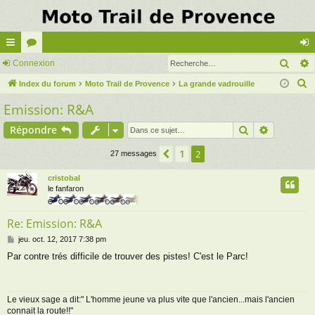
Rech
cc
Connexion
or
on
R
ès
Index du forum
u
Moto Trail de Provence
La grande vadrouille
ne
e
Emission: R&A
ra
m
xi
c
pi
s
on
Rechercher
Recherch
Répondre
h
e
de
1
Précédente
2
27 messages
r
c
cristobal
le fanfaron
h
e
Re: Emission: R&A
r
M
jeu. oct. 12, 2017 7:38 pm
e
Par contre trés difficile de trouver des pistes! C'est le Parc!
s
s
a
g
Le vieux sage a dit:" L'homme jeune va plus vite que l'ancien...mais l'ancien
e
connait la route!!"