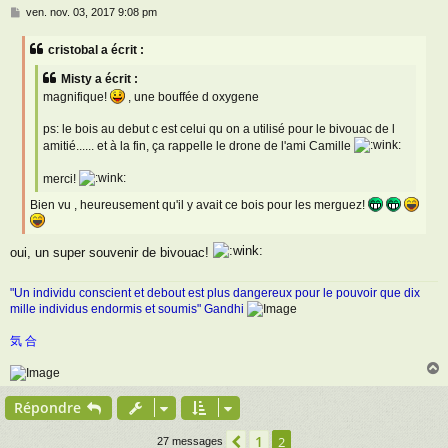
M
ven. nov. 03, 2017 9:08 pm
e
s
cristobal a écrit :
s
a
Misty a écrit :
g
magnifique!
, une bouffée d oxygene
e
ps: le bois au debut c est celui qu on a utilisé pour le bivouac de l
amitié...... et à la fin, ça rappelle le drone de l'ami Camille
merci!
Bien vu , heureusement qu'il y avait ce bois pour les merguez!
oui, un super souvenir de bivouac!
"Un individu conscient et debout est plus dangereux pour le pouvoir que dix
mille individus endormis et soumis" Gandhi
気 合
Répondre
t
1
Précédente
2
27 messages