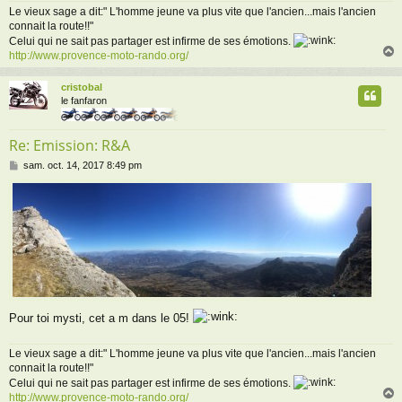
Le vieux sage a dit:" L'homme jeune va plus vite que l'ancien...mais l'ancien
connait la route!!"
Celui qui ne sait pas partager est infirme de ses émotions.
http://www.provence-moto-rando.org/
cristobal
t
le fanfaron
Re: Emission: R&A
M
sam. oct. 14, 2017 8:49 pm
e
s
s
a
g
e
Pour toi mysti, cet a m dans le 05!
Le vieux sage a dit:" L'homme jeune va plus vite que l'ancien...mais l'ancien
connait la route!!"
Celui qui ne sait pas partager est infirme de ses émotions.
http://www.provence-moto-rando.org/