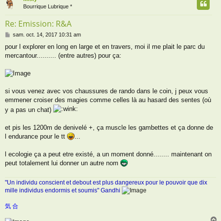
t
Bourrique Lubrique *
Re: Emission: R&A
M
sam. oct. 14, 2017 10:31 am
e
pour l explorer en long en large et en travers, moi il me plait le parc du
s
mercantour.......... (entre autres) pour ça:
s
a
g
e
si vous venez avec vos chaussures de rando dans le coin, j peux vous
emmener croiser des magies comme celles là au hasard des sentes (où
y a pas un chat)
et pis les 1200m de denivelé +, ça muscle les gambettes et ça donne de
l endurance pour le tt
...
l ecologie ça a peut etre existé, a un moment donné........ maintenant on
peut totalement lui donner un autre nom
"Un individu conscient et debout est plus dangereux pour le pouvoir que dix
mille individus endormis et soumis" Gandhi
気 合