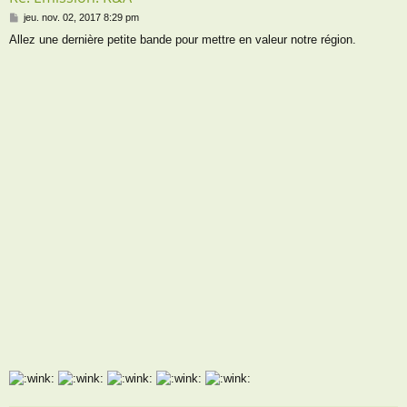
M
jeu. nov. 02, 2017 8:29 pm
e
Allez une dernière petite bande pour mettre en valeur notre région.
s
s
a
g
e