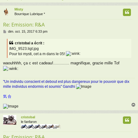
Misty
t
Bourrique Lubrique *
Re: Emission: R&A
M
dim. oct. 15, 2017 6:33 pm
e
s
cristobal a écrit :
s
IMG_9523.ligt.jpg
a
Pour toi mysti, cet a m dans le 05!
g
e
waouhhhh, ça c est cadeau!............. magnifique, grazie mille Tof
"Un individu conscient et debout est plus dangereux pour le pouvoir que dix
mille individus endormis et soumis" Gandhi
気 合
cristobal
t
le fanfaron
Re: Emission: R&A