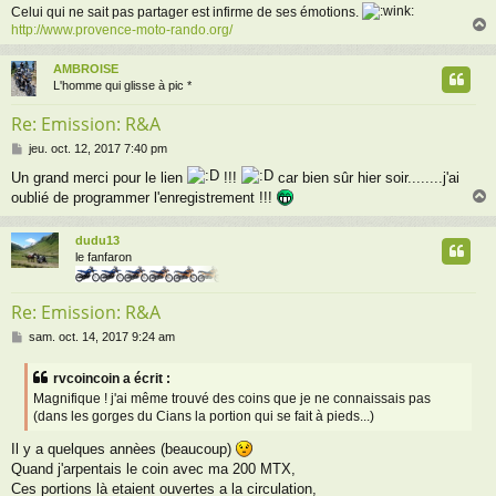
Celui qui ne sait pas partager est infirme de ses émotions.
http://www.provence-moto-rando.org/
AMBROISE
t
L'homme qui glisse à pic *
Re: Emission: R&A
M
jeu. oct. 12, 2017 7:40 pm
e
Un grand merci pour le lien
!!!
car bien sûr hier soir........j'ai
s
oublié de programmer l'enregistrement !!!
s
a
g
dudu13
e
t
le fanfaron
Re: Emission: R&A
M
sam. oct. 14, 2017 9:24 am
e
s
rvcoincoin a écrit :
s
Magnifique ! j'ai même trouvé des coins que je ne connaissais pas
a
(dans les gorges du Cians la portion qui se fait à pieds...)
g
e
Il y a quelques annèes (beaucoup)
Quand j'arpentais le coin avec ma 200 MTX,
Ces portions là etaient ouvertes a la circulation,