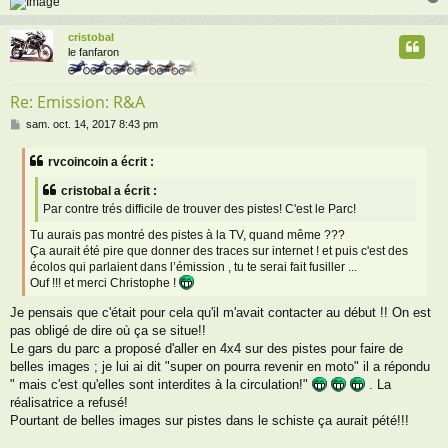
cristobal
t
le fanfaron
Re: Emission: R&A
M
sam. oct. 14, 2017 8:43 pm
e
s
rvcoincoin a écrit :
s
a
cristobal a écrit :
g
Par contre trés difficile de trouver des pistes! C'est le Parc!
e
Tu aurais pas montré des pistes à la TV, quand même ???
Ça aurait été pire que donner des traces sur internet ! et puis c'est des
écolos qui parlaient dans l’émission , tu te serai fait fusiller ...
Ouf !!! et merci Christophe !
Je pensais que c'était pour cela qu'il m'avait contacter au début !! On est
pas obligé de dire où ça se situe!!
Le gars du parc a proposé d'aller en 4x4 sur des pistes pour faire de
belles images ; je lui ai dit "super on pourra revenir en moto" il a répondu
" mais c'est qu'elles sont interdites à la circulation!"
. La
réalisatrice a refusé!
Pourtant de belles images sur pistes dans le schiste ça aurait pété!!!