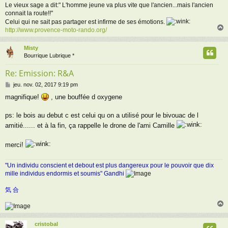
Le vieux sage a dit:" L'homme jeune va plus vite que l'ancien...mais l'ancien
connait la route!!"
Celui qui ne sait pas partager est infirme de ses émotions.
http://www.provence-moto-rando.org/
Misty
t
Bourrique Lubrique *
Re: Emission: R&A
M
jeu. nov. 02, 2017 9:19 pm
e
magnifique!
, une bouffée d oxygene
s
s
a
ps: le bois au debut c est celui qu on a utilisé pour le bivouac de l
g
amitié...... et à la fin, ça rappelle le drone de l'ami Camille
e
merci!
"Un individu conscient et debout est plus dangereux pour le pouvoir que dix
mille individus endormis et soumis" Gandhi
気 合
cristobal
t