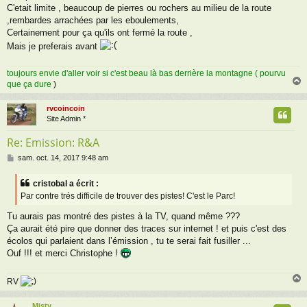
C'etait limite , beaucoup de pierres ou rochers au milieu de la route
,rembardes arrachées par les eboulements,
Certainement pour ça qu'ils ont fermé la route ,
Mais je preferais avant
toujours envie d'aller voir si c'est beau là bas derrière la montagne ( pourvu
que ça dure
)
rvcoincoin
t
Site Admin *
Re: Emission: R&A
M
sam. oct. 14, 2017 9:48 am
e
s
cristobal a écrit :
s
Par contre trés difficile de trouver des pistes! C'est le Parc!
a
g
Tu aurais pas montré des pistes à la TV, quand même ???
e
Ça aurait été pire que donner des traces sur internet ! et puis c'est des
écolos qui parlaient dans l’émission , tu te serai fait fusiller ...
Ouf !!! et merci Christophe !
RV
Misty