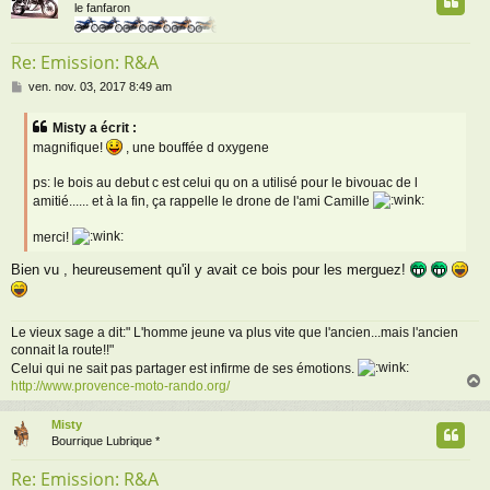
le fanfaron
Re: Emission: R&A
M
ven. nov. 03, 2017 8:49 am
e
s
Misty a écrit :
s
magnifique!
, une bouffée d oxygene
a
g
ps: le bois au debut c est celui qu on a utilisé pour le bivouac de l
e
amitié...... et à la fin, ça rappelle le drone de l'ami Camille
merci!
Bien vu , heureusement qu'il y avait ce bois pour les merguez!
Le vieux sage a dit:" L'homme jeune va plus vite que l'ancien...mais l'ancien
connait la route!!"
Celui qui ne sait pas partager est infirme de ses émotions.
http://www.provence-moto-rando.org/
Misty
t
Bourrique Lubrique *
Re: Emission: R&A