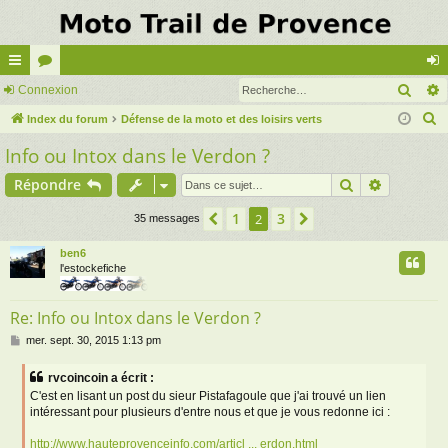
Rech
cc
Connexion
or
on
R
ès
Index du forum
u
Défense de la moto et des loisirs verts
ne
e
Info ou Intox dans le Verdon ?
ra
m
xi
c
pi
s
on
Rechercher
Recherch
Répondre
h
e
de
1
3
Précédente
2
Suivante
35 messages
r
c
ben6
l'estockefiche
h
e
Re: Info ou Intox dans le Verdon ?
r
M
mer. sept. 30, 2015 1:13 pm
e
s
rvcoincoin a écrit :
s
C'est en lisant un post du sieur Pistafagoule que j'ai trouvé un lien
a
intéressant pour plusieurs d'entre nous et que je vous redonne ici :
g
e
http://www.hauteprovenceinfo.com/articl ... erdon.html