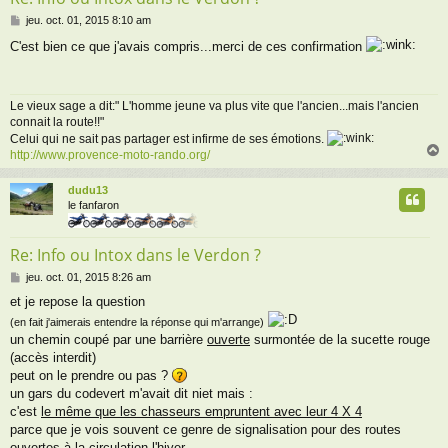
M
jeu. oct. 01, 2015 8:10 am
e
C'est bien ce que j'avais compris...merci de ces confirmation
s
s
a
g
Le vieux sage a dit:" L'homme jeune va plus vite que l'ancien...mais l'ancien
e
connait la route!!"
Celui qui ne sait pas partager est infirme de ses émotions.
http://www.provence-moto-rando.org/
dudu13
t
le fanfaron
Re: Info ou Intox dans le Verdon ?
M
jeu. oct. 01, 2015 8:26 am
e
et je repose la question
s
s
(en fait j'aimerais entendre la réponse qui m'arrange)
a
un chemin coupé par une barrière
ouverte
surmontée de la sucette rouge
g
(accès interdit)
e
peut on le prendre ou pas ?
un gars du codevert m'avait dit niet mais :
c'est
le même que les chasseurs empruntent avec leur 4 X 4
parce que je vois souvent ce genre de signalisation pour des routes
ouvertes à la circulation l'hiver