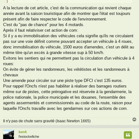
A la lecture de cet article, c'est de la communication qui revient chaque
année avant la saison touristique afin de montrer que l'état est toujours
présent afin de faire respecter le code de l'environnement.
C'est du "pas de chance" pour les 4 motards.
Aprés il faut relativiser cet action de com:
Si il y a eu immobilisation des véhicules cela signifie qu'ils ne circulaient
pas sur une voie définit comme pouvant accepter un véhicule à 4 roues,
donc immobilisation du véhicule, 1500 euros d'amendes, c'est un délit au
même titre qu'un excés à grande vitesse sup à 50 km/h.
Evitons les sentiers qui ne permettent pas la circulation d'un véhicule à 4
roues:
On évite de géner les randonneurs, les vététistes et les randonneurs à
chevaux
Une amende pour circuler sur une piste type DFCI c'est 135 euros.
Pour rappel l'Oncfs n'est pas habiliter à réaliser des barrages routiers
même sur de pistes, cette prérogative est réservée à la gendarmerie, la
police nationale, la police municipale et les douanes, l'ensemble des
agents assermentés et commissionnés au code de la route, raison pour
laquelle l'Oncfs travaille avec les gendarmes sur ces actions de com.
Il n'y pas de chute sans gravité (Isaac Newton 1665)
ben6
t
l'estockefiche