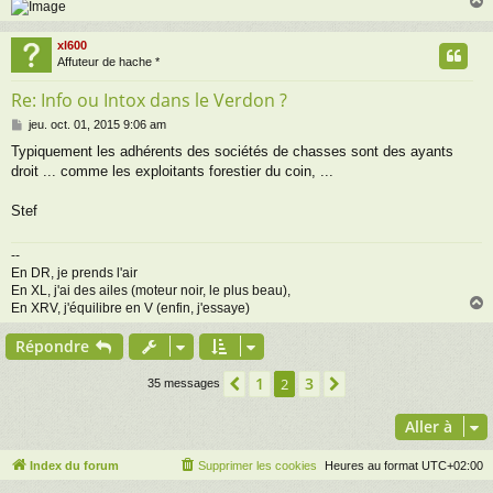
xl600
t
Affuteur de hache *
Re: Info ou Intox dans le Verdon ?
M
jeu. oct. 01, 2015 9:06 am
e
Typiquement les adhérents des sociétés de chasses sont des ayants
s
droit ... comme les exploitants forestier du coin, ...
s
a
g
Stef
e
--
En DR, je prends l'air
En XL, j'ai des ailes (moteur noir, le plus beau),
En XRV, j'équilibre en V (enfin, j'essaye)
Répondre
t
1
3
Précédente
2
Suivante
35 messages
Aller à
Index du forum
Supprimer les cookies
Heures au format
UTC+02:00