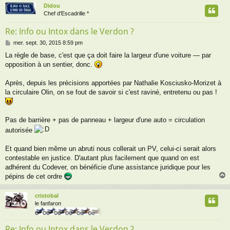
Didou
t
Chef d'Escadrille *
Re: Info ou Intox dans le Verdon ?
M
mer. sept. 30, 2015 8:59 pm
e
La règle de base, c'est que ça doit faire la largeur d'une voiture — par
s
opposition à un sentier, donc.
s
a
g
Après, depuis les précisions apportées par Nathalie Kosciusko-Morizet à
e
la circulaire Olin, on se fout de savoir si c'est raviné, entretenu ou pas !
Pas de barrière + pas de panneau + largeur d'une auto = circulation
autorisée
Et quand bien même un abruti nous collerait un PV, celui-ci serait alors
contestable en justice. D'autant plus facilement que quand on est
adhérent du Codever, on bénéficie d'une assistance juridique pour les
pépins de cet ordre
cristobal
t
le fanfaron
Re: Info ou Intox dans le Verdon ?