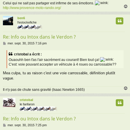
Celui qui ne sait pas partager est infirme de ses émotions.
http://www.provence-moto-rando.org/
ben6
t
l'estockefiche
Re: Info ou Intox dans le Verdon ?
M
mer. sept. 30, 2015 7:16 pm
e
s
cristobal a écrit :
s
Ouaouhh ben t'as l'air sacrément au courant! Bien tout ça!
a
C'est: voie pouvant accepter un véhicule à 4 roues ou carrossable??
g
e
Mea culpa, tu as raison c'est une voie carrossable, définition plutôt
vague.
Il n'y pas de chute sans gravité (Isaac Newton 1665)
cristobal
t
le fanfaron
Re: Info ou Intox dans le Verdon ?
M
mer. sept. 30, 2015 7:25 pm
e