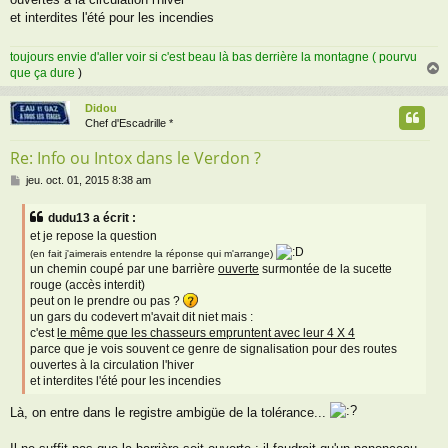
et interdites l'été pour les incendies
toujours envie d'aller voir si c'est beau là bas derrière la montagne ( pourvu
que ça dure
)
Didou
t
Chef d'Escadrille *
Re: Info ou Intox dans le Verdon ?
M
jeu. oct. 01, 2015 8:38 am
e
s
dudu13 a écrit :
s
et je repose la question
a
g
(en fait j'aimerais entendre la réponse qui m'arrange)
un chemin coupé par une barrière
ouverte
surmontée de la sucette
e
rouge (accès interdit)
peut on le prendre ou pas ?
un gars du codevert m'avait dit niet mais :
c'est
le même que les chasseurs empruntent avec leur 4 X 4
parce que je vois souvent ce genre de signalisation pour des routes
ouvertes à la circulation l'hiver
et interdites l'été pour les incendies
Là, on entre dans le registre ambigüe de la tolérance...