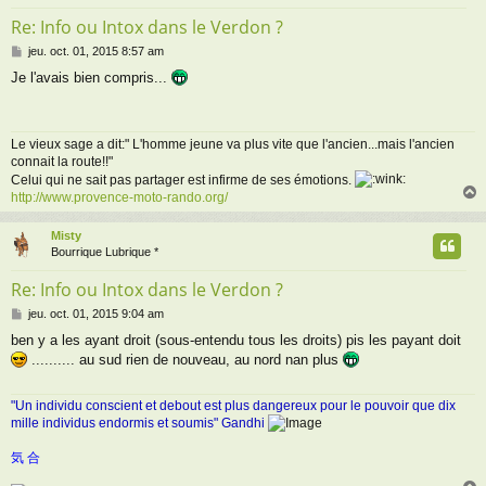
Re: Info ou Intox dans le Verdon ?
M
jeu. oct. 01, 2015 8:57 am
e
Je l'avais bien compris...
s
s
a
g
Le vieux sage a dit:" L'homme jeune va plus vite que l'ancien...mais l'ancien
e
connait la route!!"
Celui qui ne sait pas partager est infirme de ses émotions.
http://www.provence-moto-rando.org/
Misty
t
Bourrique Lubrique *
Re: Info ou Intox dans le Verdon ?
M
jeu. oct. 01, 2015 9:04 am
e
ben y a les ayant droit (sous-entendu tous les droits) pis les payant doit
s
.......... au sud rien de nouveau, au nord nan plus
s
a
g
"Un individu conscient et debout est plus dangereux pour le pouvoir que dix
e
mille individus endormis et soumis" Gandhi
気 合