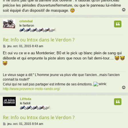
Il ne suffit pas que la barrière soit ouverte : il faudrait qu'un panonceau
précise les périodes d'ouverture/fermeture, ou que le panneau lui-même
soit équipé d'un dispositif de masquage.
cristobal
t
le fanfaron
Re: Info ou Intox dans le Verdon ?
M
jeu. oct. 01, 2015 8:43 am
e
Et oui vu ce w e au Montdenier; B0 et le pick up blanc plein de sang qui
s
déborde et qui emprunte la piste alors que nous on fait demi-tour....
s
a
g
e
Le vieux sage a dit:" L'homme jeune va plus vite que l'ancien...mais l'ancien
connait la route!!"
Celui qui ne sait pas partager est infirme de ses émotions.
http://www.provence-moto-rando.org/
LilYoda
t
le fadoli
Re: Info ou Intox dans le Verdon ?
M
jeu. oct. 01, 2015 8:54 am
e