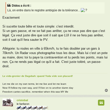
s
Didou a écrit :
s
Là, on entre dans le registre ambigüe de la tolérance...
a
g
Exactement
e
Si sucette toute bête et toute simple: c'est interdit.
Si un gars passe, et ne se fait pas arrêter, ça ne veux pas dire que c'est
légal. Ça veut juste dire que soit il sait que LUI il ne se fera pas arrêter,
soit il sait qu'il fera sauter le PV.
Allégorie: tu roules en ville à 65km/h, tu te fais doubler par un gars à
70km/h. Un Radar vous photographie tous les deux. Mais lui c'est un pote
au maire, donc toi tu paye ta contravention et tu perds tes points, mais lui
non. Ça ne rends pas légal ce qu'il a fait. C'est juste toléré, un passe-
droit.
Le vide-grenier de Dagobah: quand Yoda vide son placard!
Let me die on my own terms, let me live and let me learn
Now I’ll follow my own way, and I’ll live on to another damn day
Freedom carries sacrifice, remember when this was MY life
cristobal
t
le fanfaron