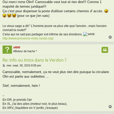
Oui merci mme Olin!! Carrossable veut tout et rien dire!!! Comme 1
s
majorité de termes juridique!!!
s
a
Ça c'est pour dispenser la poste d'utiliser certains chemins d' accès.
g
(pour ce que j'en sais)
e
Le vieux sage a dit:" L'homme jeune va plus vite que l'ancien...mais l'ancien
connait la route!!"
Celui qui ne sait pas partager est infirme de ses émotions.
http://www.provence-moto-rando.org/
xl600
t
Affuteur de hache *
Re: Info ou Intox dans le Verdon ?
M
mer. sept. 30, 2015 8:05 pm
e
Carrossable, normalement, ça ne veut plus rien dire puisque la circulaire
s
Olin est partie aux oubliettes ...
s
a
g
Stef, normalement, hein !
e
--
En DR, je prends l'air
En XL, j'ai des ailes (moteur noir, le plus beau),
En XRV, j'équilibre en V (enfin, j'essaye)