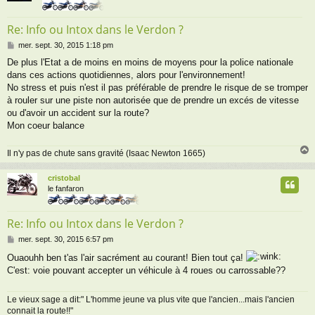
Re: Info ou Intox dans le Verdon ?
M
mer. sept. 30, 2015 1:18 pm
e
De plus l'Etat a de moins en moins de moyens pour la police nationale
s
dans ces actions quotidiennes, alors pour l'environnement!
s
a
No stress et puis n'est il pas préférable de prendre le risque de se tromper
g
à rouler sur une piste non autorisée que de prendre un excés de vitesse
e
ou d'avoir un accident sur la route?
Mon coeur balance
Il n'y pas de chute sans gravité (Isaac Newton 1665)
cristobal
t
le fanfaron
Re: Info ou Intox dans le Verdon ?
M
mer. sept. 30, 2015 6:57 pm
e
Ouaouhh ben t'as l'air sacrément au courant! Bien tout ça!
s
C'est: voie pouvant accepter un véhicule à 4 roues ou carrossable??
s
a
g
Le vieux sage a dit:" L'homme jeune va plus vite que l'ancien...mais l'ancien
e
connait la route!!"