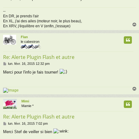
--
En DR, je prends l'air
En XL, j'ai des ailes (moteur noir, le plus beau),
En XRV, j'équilibre en V (enfin, j'essaye)
Flan
t
le cabestron
Re: Alerte Plugin Flash et autre
M
lun. févr. 16, 2015 12:32 pm
e
Merci pour l'info je fais tourner!
s
s
a
g
e
Mimi
t
Mamie *
Re: Alerte Plugin Flash et autre
M
lun. févr. 16, 2015 7:02 pm
e
Merci Stef de veiller si bien
s
s