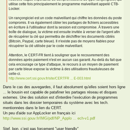
utilise cette fois principalement le programme malveillant appelé CTB-
Locker.
Un rançongiciel est un code malveillant qui chiffre les données du poste
compromis. Il va également cibler les partages de fichiers accessibles
en écriture à l'utilisateur dont la session est compromise. À travers une
boîte de dialogue, la victime est ensuite invitée à verser de l'argent afin
de récupérer la clé qui permettra de déchiffrer les documents ciblés
(Bitcoin, Paypal, carte bleue). Il n'existe pas de moyens fiables pour
récupérer la clé utilisée par le code malveillant.
Attention, le CERT-FR tient à souligner que le recouvrement des
données après paiement n'est en aucun cas garanti. Au-delà du fait que
cela encourage ce type d'attaque, le recours à un moyen de paiement
par carte bleue expose la victime à des utilisations frauduleuses de
celle-ci.
http://www.cert.ssi.gouv.fr/site/CERTFR ... E-003.html
Dans le cas des auvegardes, il faut absolument qu'elles soient hors ligne
... le bousin est capable de patafiner les partages réseau et disques
externes. Une des solution est d'interdire l’exécution de programmes
situés dans les dossier temporaires du système avec les tech.
mentionnées dans le lien du CERT.
Un peu d'aide sur AppLocker en français ici
http://www.ssi.gouv.fr/IMG/pdf/NP_Applo ... ech-v1.pdf
Stef, bon, c’est pas forcement "user friendly"