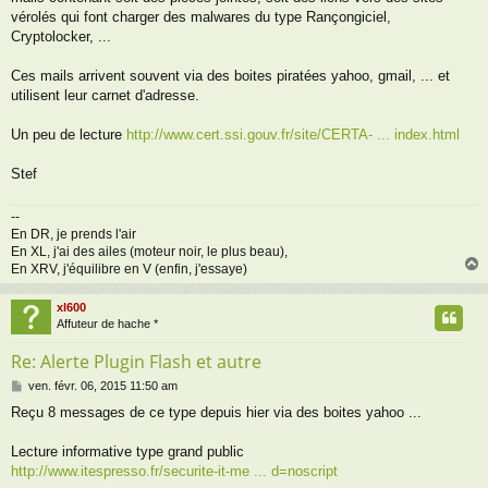
vérolés qui font charger des malwares du type Rançongiciel,
Cryptolocker, ...
Ces mails arrivent souvent via des boites piratées yahoo, gmail, ... et
utilisent leur carnet d'adresse.
Un peu de lecture
http://www.cert.ssi.gouv.fr/site/CERTA- ... index.html
Stef
--
En DR, je prends l'air
En XL, j'ai des ailes (moteur noir, le plus beau),
En XRV, j'équilibre en V (enfin, j'essaye)
xl600
t
Affuteur de hache *
Re: Alerte Plugin Flash et autre
M
ven. févr. 06, 2015 11:50 am
e
Reçu 8 messages de ce type depuis hier via des boites yahoo ...
s
s
a
Lecture informative type grand public
g
http://www.itespresso.fr/securite-it-me ... d=noscript
e