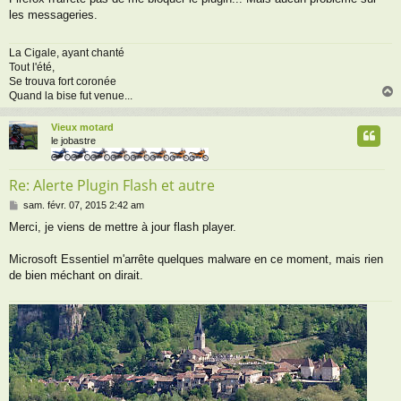
s
les messageries.
s
a
g
La Cigale, ayant chanté
e
Tout l'été,
Se trouva fort coronée
Quand la bise fut venue...
Vieux motard
t
le jobastre
Re: Alerte Plugin Flash et autre
M
sam. févr. 07, 2015 2:42 am
e
Merci, je viens de mettre à jour flash player.
s
s
a
Microsoft Essentiel m'arrête quelques malware en ce moment, mais rien
g
de bien méchant on dirait.
e