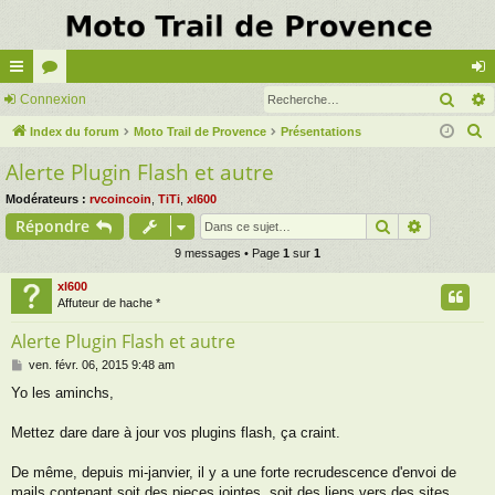
Rech
cc
Connexion
or
on
R
ès
Index du forum
u
Moto Trail de Provence
Présentations
ne
e
Alerte Plugin Flash et autre
ra
m
xi
c
pi
s
on
Modérateurs :
rvcoincoin
,
TiTi
,
xl600
h
Rechercher
Recherch
Répondre
e
de
r
9 messages • Page
1
sur
1
c
xl600
h
Affuteur de hache *
e
Alerte Plugin Flash et autre
r
M
ven. févr. 06, 2015 9:48 am
e
Yo les aminchs,
s
s
a
Mettez dare dare à jour vos plugins flash, ça craint.
g
e
De même, depuis mi-janvier, il y a une forte recrudescence d'envoi de
mails contenant soit des pieces jointes, soit des liens vers des sites