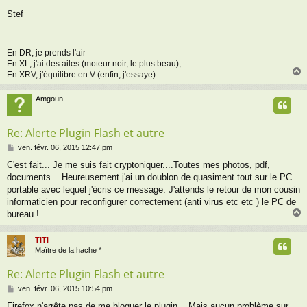
Stef
--
En DR, je prends l'air
En XL, j'ai des ailes (moteur noir, le plus beau),
En XRV, j'équilibre en V (enfin, j'essaye)
Amgoun
t
Re: Alerte Plugin Flash et autre
M
ven. févr. 06, 2015 12:47 pm
e
C'est fait... Je me suis fait cryptoniquer....Toutes mes photos, pdf,
s
documents....Heureusement j'ai un doublon de quasiment tout sur le PC
s
a
portable avec lequel j'écris ce message. J'attends le retour de mon cousin
g
informaticien pour reconfigurer correctement (anti virus etc etc ) le PC de
e
bureau !
TiTi
t
Maître de la hache *
Re: Alerte Plugin Flash et autre
M
ven. févr. 06, 2015 10:54 pm
e
Firefox n'arrête pas de me bloquer le plugin... Mais aucun problème sur