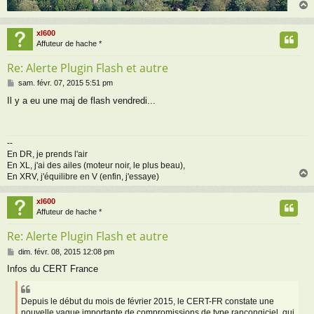
xl600
t
Affuteur de hache *
Re: Alerte Plugin Flash et autre
M
sam. févr. 07, 2015 5:51 pm
e
Il y a eu une maj de flash vendredi...
s
s
a
g
--
e
En DR, je prends l'air
En XL, j'ai des ailes (moteur noir, le plus beau),
En XRV, j'équilibre en V (enfin, j'essaye)
xl600
t
Affuteur de hache *
Re: Alerte Plugin Flash et autre
M
dim. févr. 08, 2015 12:08 pm
e
Infos du CERT France
s
s
a
Depuis le début du mois de février 2015, le CERT-FR constate une
g
nouvelle vague importante de compromissions de type rançongiciel, qui
e