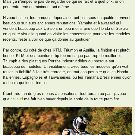
Mais ça n'empêche pas de regarder ce qui se fait et à quel prix, si on
e
peut entretenir un minimum soi-même...
Niveau finition, les marques Japonaises ont baissées en qualité et vivent
beaucoup sur leurs anciennes réputations. Yamaha et Kawasaki qui
vendent beaucoup aux US sont un peu moins pire que Honda et Suzuki
en qualité visuelle quand on visite les concessions pour voir les modèles
récents, reste à voir ce que ça donne au quotidien.
Par contre, du côté de chez KTM, Triumph et Aprilia, la finition est plutôt
bonne, KTM et ses peintures tip-top ne risque pas trop de rouiller et
Triumph a des plastiques Porshe indestructibles ou presque sur
beaucoup de modèles. Et visiblement, avec tous les modèles qu'on voit
rouler, la fiabilité à l'air très correcte, en tout cas pas pire que les Honda
Italiennes, Espagnoles et Taïwanaises, ou les Yamaha Brésiliennes qu'on
a depuis quelques temps.
Étant très fan de gros monos à sensations, tout-terrain ou pas, j'avoue
que
celle ci
me fait bien baver depuis la sortie de la toute première.