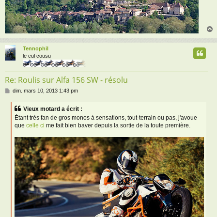
Tennophil
t
le cul cousu
Re: Roulis sur Alfa 156 SW - résolu
M
dim. mars 10, 2013 1:43 pm
e
s
Vieux motard a écrit :
s
Étant très fan de gros monos à sensations, tout-terrain ou pas, j'avoue
a
que
celle ci
me fait bien baver depuis la sortie de la toute première.
g
e