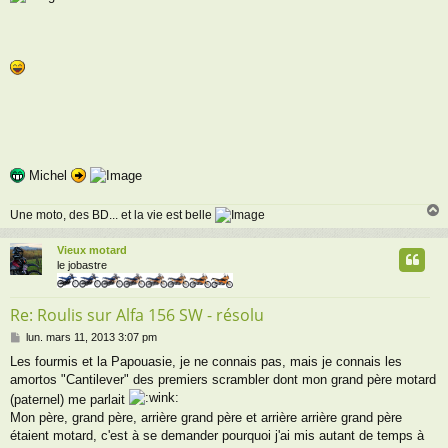
Michel
Une moto, des BD... et la vie est belle
Vieux motard
t
le jobastre
Re: Roulis sur Alfa 156 SW - résolu
M
lun. mars 11, 2013 3:07 pm
e
Les fourmis et la Papouasie, je ne connais pas, mais je connais les
s
amortos "Cantilever" des premiers scrambler dont mon grand père motard
s
a
(paternel) me parlait
g
Mon père, grand père, arrière grand père et arrière arrière grand père
e
étaient motard, c'est à se demander pourquoi j'ai mis autant de temps à