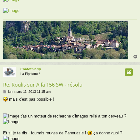
Chatothierry
t
La Pipelette *
Re: Roulis sur Alfa 156 SW - résolu
M
lun. mars 11, 2013 11:15 am
e
mais c'est pas possible !
s
s
a
g
t'as un moteur de recherche d'images relié à ton cerveau ?
e
Et si je te dis : fourmis rouges de Papouasie !
ça donne quoi ?