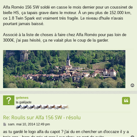
s
a
Alfa Roméo 156 SW soldé en casse le mois dernier pour un coussinet de
g
bielle HS, ça tapais grave dans le moteur. À un peu plus de 152.000 km,
e
ce 1.8 Twin Spark est vraiment très fragile. Le niveau d'huile n'avais
pourtant jamais baissé.
Associé à la liste de choses à faire chez Alfa Roméo pour pas loin de
3000€, j'ai pas hésité, ça ne valait plus le coup de la garder.
gelenes
t
la galéjade
Re: Roulis sur Alfa 156 SW - résolu
M
sam. mai 10, 2014 12:49 pm
e
as tu gardé le logo alfa du capot ? j'ai du en chercher un d'occaze il y a
s