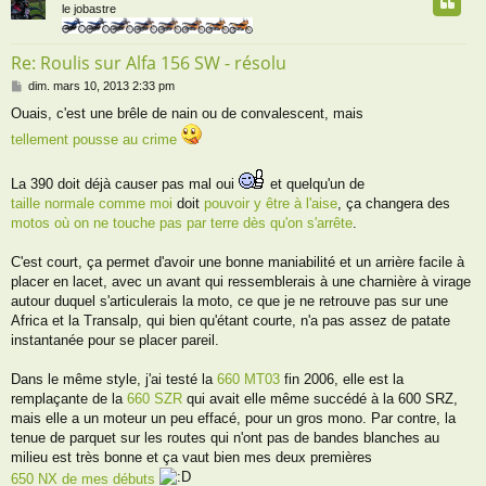
t
le jobastre
Re: Roulis sur Alfa 156 SW - résolu
M
dim. mars 10, 2013 2:33 pm
e
Ouais, c'est une brêle de nain ou de convalescent, mais
s
s
tellement pousse au crime
a
g
La 390 doit déjà causer pas mal oui
et quelqu'un de
e
taille normale comme moi
doit
pouvoir y être à l'aise
, ça changera des
motos où on ne touche pas par terre dès qu'on s'arrête
.
C'est court, ça permet d'avoir une bonne maniabilité et un arrière facile à
placer en lacet, avec un avant qui ressemblerais à une charnière à virage
autour duquel s'articulerais la moto, ce que je ne retrouve pas sur une
Africa et la Transalp, qui bien qu'étant courte, n'a pas assez de patate
instantanée pour se placer pareil.
Dans le même style, j'ai testé la
660 MT03
fin 2006, elle est la
remplaçante de la
660 SZR
qui avait elle même succédé à la 600 SRZ,
mais elle a un moteur un peu effacé, pour un gros mono. Par contre, la
tenue de parquet sur les routes qui n'ont pas de bandes blanches au
milieu est très bonne et ça vaut bien mes deux premières
650 NX de mes débuts