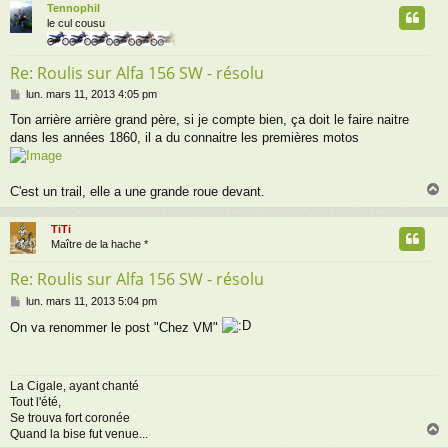
Tennophil
t
le cul cousu
Re: Roulis sur Alfa 156 SW - résolu
M
lun. mars 11, 2013 4:05 pm
e
Ton arrière arrière grand père, si je compte bien, ça doit le faire naitre
s
dans les années 1860, il a du connaitre les premières motos
s
a
g
e
C'est un trail, elle a une grande roue devant.
TiTi
t
Maître de la hache *
Re: Roulis sur Alfa 156 SW - résolu
M
lun. mars 11, 2013 5:04 pm
e
On va renommer le post "Chez VM"
s
s
a
g
La Cigale, ayant chanté
e
Tout l'été,
Se trouva fort coronée
Quand la bise fut venue...