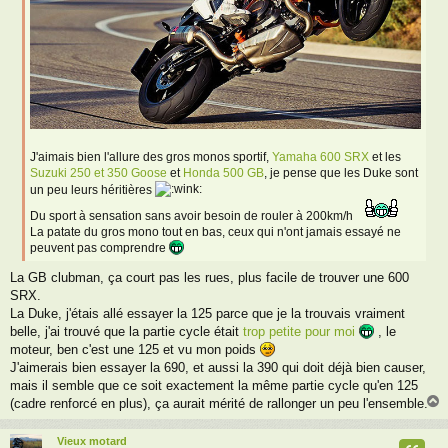
J'aimais bien l'allure des gros monos sportif,
Yamaha 600 SRX
et les
Suzuki 250 et 350 Goose
et
Honda 500 GB
, je pense que les Duke sont
un peu leurs héritières
Du sport à sensation sans avoir besoin de rouler à 200km/h
La patate du gros mono tout en bas, ceux qui n'ont jamais essayé ne
peuvent pas comprendre
La GB clubman, ça court pas les rues, plus facile de trouver une 600
SRX.
La Duke, j'étais allé essayer la 125 parce que je la trouvais vraiment
belle, j'ai trouvé que la partie cycle était
trop petite pour moi
, le
moteur, ben c'est une 125 et vu mon poids
J'aimerais bien essayer la 690, et aussi la 390 qui doit déjà bien causer,
mais il semble que ce soit exactement la même partie cycle qu'en 125
(cadre renforcé en plus), ça aurait mérité de rallonger un peu l'ensemble.
Vieux motard