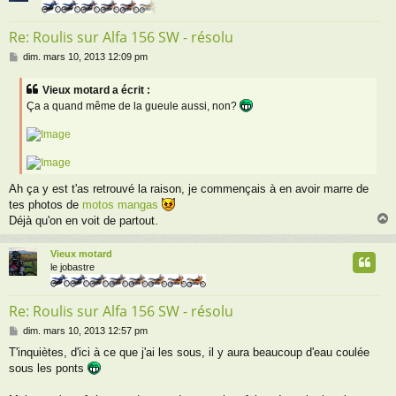
Re: Roulis sur Alfa 156 SW - résolu
M
dim. mars 10, 2013 12:09 pm
e
s
Vieux motard a écrit :
s
Ça a quand même de la gueule aussi, non?
a
g
e
Ah ça y est t'as retrouvé la raison, je commençais à en avoir marre de
tes photos de
motos mangas
Déjà qu'on en voit de partout.
Vieux motard
t
le jobastre
Re: Roulis sur Alfa 156 SW - résolu
M
dim. mars 10, 2013 12:57 pm
e
T'inquiètes, d'ici à ce que j'ai les sous, il y aura beaucoup d'eau coulée
s
sous les ponts
s
a
g