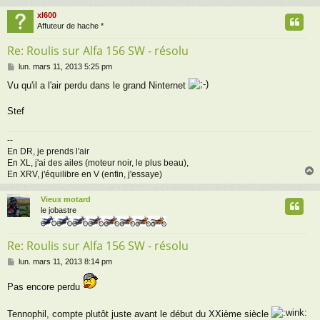
xl600
t
Affuteur de hache *
Re: Roulis sur Alfa 156 SW - résolu
M
lun. mars 11, 2013 5:25 pm
e
Vu qu'il a l'air perdu dans le grand Ninternet
s
s
a
Stef
g
e
--
En DR, je prends l'air
En XL, j'ai des ailes (moteur noir, le plus beau),
En XRV, j'équilibre en V (enfin, j'essaye)
Vieux motard
t
le jobastre
Re: Roulis sur Alfa 156 SW - résolu
M
lun. mars 11, 2013 8:14 pm
e
s
Pas encore perdu
s
a
Tennophil, compte plutôt juste avant le début du XXième siècle
g