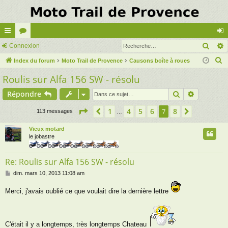
Rech
cc
Connexion
or
on
R
ès
Index du forum
u
Moto Trail de Provence
Causons boîte à roues
ne
e
Roulis sur Alfa 156 SW - résolu
ra
m
xi
c
pi
s
on
Rechercher
Recherch
Répondre
h
e
de
Page
7
sur
8
1
4
5
6
8
Précédente
7
Suivante
113 messages
…
r
c
Vieux motard
le jobastre
h
e
Re: Roulis sur Alfa 156 SW - résolu
r
M
dim. mars 10, 2013 11:08 am
e
s
Merci, j'avais oublié ce que voulait dire la dernière lettre
s
a
g
e
C'était il y a longtemps, très longtemps Chateau