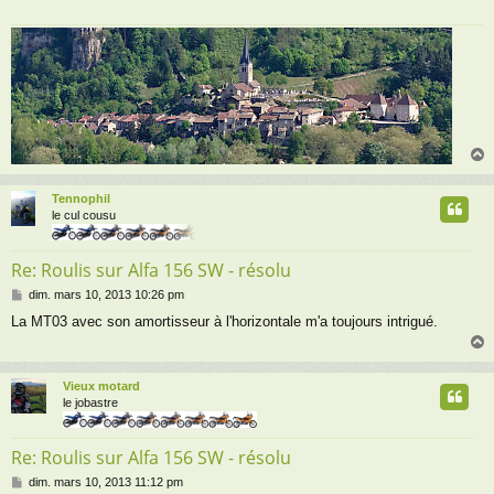
Tennophil
t
le cul cousu
Re: Roulis sur Alfa 156 SW - résolu
M
dim. mars 10, 2013 10:26 pm
e
La MT03 avec son amortisseur à l'horizontale m'a toujours intrigué.
s
s
a
g
Vieux motard
e
t
le jobastre
Re: Roulis sur Alfa 156 SW - résolu
M
dim. mars 10, 2013 11:12 pm