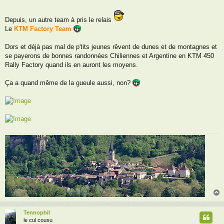
Depuis, un autre team à pris le relais
Le
KTM Factory Team
Dors et déjà pas mal de p'tits jeunes rêvent de dunes et de montagnes et
se payerons de bonnes randonnées Chiliennes et Argentine en KTM 450
Rally Factory quand ils en auront les moyens.
Ça a quand même de la gueule aussi, non?
Tennophil
t
le cul cousu