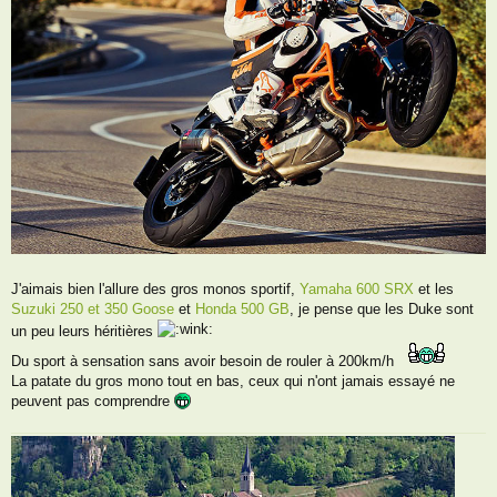
J'aimais bien l'allure des gros monos sportif,
Yamaha 600 SRX
et les
Suzuki 250 et 350 Goose
et
Honda 500 GB
, je pense que les Duke sont
un peu leurs héritières
Du sport à sensation sans avoir besoin de rouler à 200km/h
La patate du gros mono tout en bas, ceux qui n'ont jamais essayé ne
peuvent pas comprendre