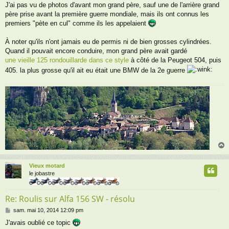
e
J'ai pas vu de photos d'avant mon grand père, sauf une de l'arrière grand
père prise avant la première guerre mondiale, mais ils ont connus les
premiers "pète en cul" comme ils les appelaient
À noter qu'ils n'ont jamais eu de permis ni de bien grosses cylindrées.
Quand il pouvait encore conduire, mon grand père avait gardé
une vieille 125 rondouillarde dans ce style
à côté de la Peugeot 504, puis
405. la plus grosse qu'il ait eu était une BMW de la 2e guerre
Vieux motard
t
le jobastre
Re: Roulis sur Alfa 156 SW - résolu
M
sam. mai 10, 2014 12:09 pm
e
J'avais oublié ce topic
s