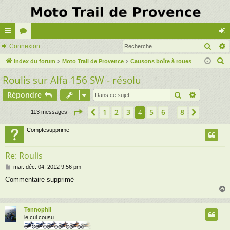
Rech
cc
Connexion
or
on
R
ès
Index du forum
u
Moto Trail de Provence
Causons boîte à roues
ne
e
Roulis sur Alfa 156 SW - résolu
ra
m
xi
c
pi
s
on
Rechercher
Recherch
Répondre
h
e
de
Page
4
sur
8
1
2
3
5
6
8
Précédente
4
Suivant
113 messages
…
r
c
Comptesupprime
h
e
Re: Roulis
r
M
mar. déc. 04, 2012 9:56 pm
e
Commentaire supprimé
s
s
a
g
Tennophil
e
t
le cul cousu