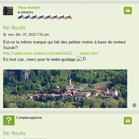
g
Vieux motard
e
t
le jobastre
Re: Roulis
M
ven. déc. 07, 2012 7:51 pm
e
Est-ce la même marque qui fait des petites motos à base de moteur
s
Suzuki?
s
a
http://www.moto-station.com/article111- ... sique.html
g
En tout cas, merci pour le webo-guidage
e
Comptesupprime
t
Re: Roulis