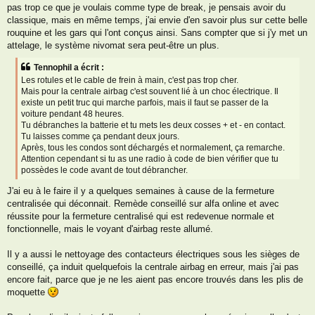
pas trop ce que je voulais comme type de break, je pensais avoir du
classique, mais en même temps, j'ai envie d'en savoir plus sur cette belle
rouquine et les gars qui l'ont conçus ainsi. Sans compter que si j'y met un
attelage, le système nivomat sera peut-être un plus.
Tennophil a écrit :
Les rotules et le cable de frein à main, c'est pas trop cher.
Mais pour la centrale airbag c'est souvent lié à un choc électrique. Il
existe un petit truc qui marche parfois, mais il faut se passer de la
voiture pendant 48 heures.
Tu débranches la batterie et tu mets les deux cosses + et - en contact.
Tu laisses comme ça pendant deux jours.
Après, tous les condos sont déchargés et normalement, ça remarche.
Attention cependant si tu as une radio à code de bien vérifier que tu
possèdes le code avant de tout débrancher.
J'ai eu à le faire il y a quelques semaines à cause de la fermeture
centralisée qui déconnait. Remède conseillé sur alfa online et avec
réussite pour la fermeture centralisé qui est redevenue normale et
fonctionnelle, mais le voyant d'airbag reste allumé.
Il y a aussi le nettoyage des contacteurs électriques sous les sièges de
conseillé, ça induit quelquefois la centrale airbag en erreur, mais j'ai pas
encore fait, parce que je ne les aient pas encore trouvés dans les plis de
moquette