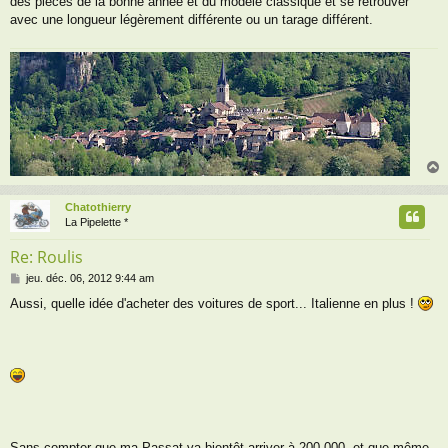
des pièces de la bonne année et du modèle classique et se retrouver
avec une longueur légèrement différente ou un tarage différent.
Chatothierry
t
La Pipelette *
Re: Roulis
M
jeu. déc. 06, 2012 9:44 am
e
Aussi, quelle idée d'acheter des voitures de sport... Italienne en plus !
s
s
a
g
e
Sans compter que ma Passat va bientôt arriver à 200 000, et que même