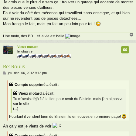
Je crois que le plus dur sera ça : trouver un garage qui accepte de monter
des pièces venues d'ailleurs.
Faut voir du côté des mécanos qui travaillent sans enseigne, et qui bien
sur ne revendent pas de pièces détachées...
Mon frangin le fait, mais ça fait un peu loin pour toi !
Une moto, des BD... et la vie est belle
Vieux motard
t
le jobastre
Re: Roulis
M
jeu. déc. 06, 2012 9:13 pm
e
s
Compte supprimé a écrit :
s
a
Vieux motard a écrit :
g
Tu m'avais déjà filé le lien pour avoir du Bilstein, mais j'en ai pas vu
e
sur le site.
(...)
Pourtant il vendent bien du Bilstein, tu en trouves en première page!
Ah ça y est je viens de voir
Compte supprimé a écrit :