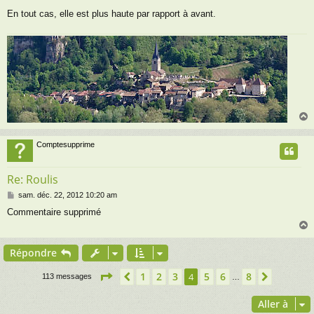
En tout cas, elle est plus haute par rapport à avant.
Comptesupprime
t
Re: Roulis
M
sam. déc. 22, 2012 10:20 am
e
Commentaire supprimé
s
s
a
g
Répondre
e
t
Page
4
sur
8
1
2
3
5
6
8
Précédente
4
Suivant
113 messages
…
Aller à