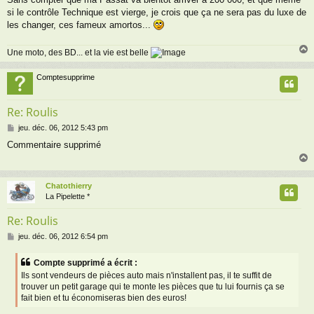
si le contrôle Technique est vierge, je crois que ça ne sera pas du luxe de
les changer, ces fameux amortos...
Une moto, des BD... et la vie est belle
Comptesupprime
t
Re: Roulis
M
jeu. déc. 06, 2012 5:43 pm
e
Commentaire supprimé
s
s
a
g
Chatothierry
e
t
La Pipelette *
Re: Roulis
M
jeu. déc. 06, 2012 6:54 pm
e
s
Compte supprimé a écrit :
s
Ils sont vendeurs de pièces auto mais n'installent pas, il te suffit de
a
trouver un petit garage qui te monte les pièces que tu lui fournis ça se
g
fait bien et tu économiseras bien des euros!
e