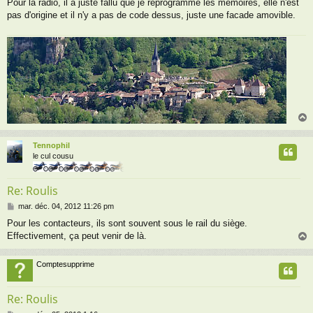
Pour la radio, il a juste fallu que je reprogramme les mémoires, elle n'est
pas d'origine et il n'y a pas de code dessus, juste une facade amovible.
Tennophil
t
le cul cousu
Re: Roulis
M
mar. déc. 04, 2012 11:26 pm
e
Pour les contacteurs, ils sont souvent sous le rail du siège.
s
Effectivement, ça peut venir de là.
s
a
g
Comptesupprime
e
t
Re: Roulis