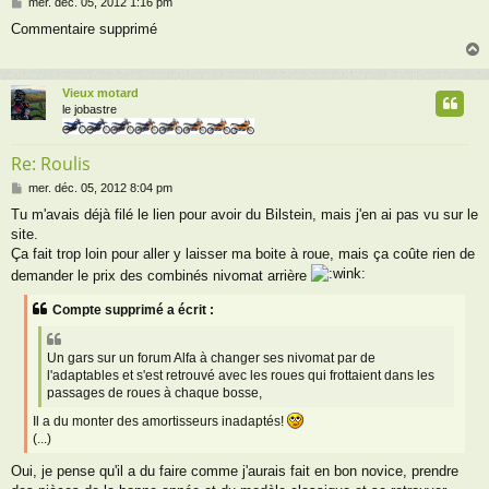
M
mer. déc. 05, 2012 1:16 pm
e
Commentaire supprimé
s
s
a
g
Vieux motard
e
t
le jobastre
Re: Roulis
M
mer. déc. 05, 2012 8:04 pm
e
Tu m'avais déjà filé le lien pour avoir du Bilstein, mais j'en ai pas vu sur le
s
site.
s
a
Ça fait trop loin pour aller y laisser ma boite à roue, mais ça coûte rien de
g
demander le prix des combinés nivomat arrière
e
Compte supprimé a écrit :
Un gars sur un forum Alfa à changer ses nivomat par de
l'adaptables et s'est retrouvé avec les roues qui frottaient dans les
passages de roues à chaque bosse,
Il a du monter des amortisseurs inadaptés!
(...)
Oui, je pense qu'il a du faire comme j'aurais fait en bon novice, prendre