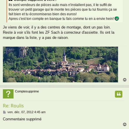
Ils sont vendeurs de pièces auto mais n'installent pas, il te suffit de
trouver un petit garage qui te monte les pièces que tu lui fournis ça se
fait bien et tu économiseras bien des euros!
Apres c'est ton compte en banque tu fais comme tu en a envie hein!
Je viens de voir, il y a des centres de montage, dont un pas loin.
Reste à voir s'ils font les ZF Sach à correcteur d'assiette. Ils ont la
marque dans la liste, y a pas de raison.
Comptesupprime
t
Re: Roulis
M
ven. déc. 07, 2012 4:45 am
e
Commentaire supprimé
s
s
a