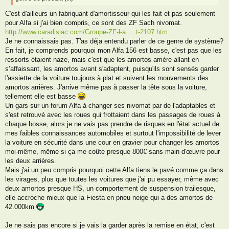
C'est d'ailleurs un fabriquant d'amortisseur qui les fait et pas seulement
pour Alfa si j'ai bien compris, ce sont des ZF Sach nivomat.
http://www.caradisiac.com/Groupe-ZF-l-a ... t-2107.htm
Je ne connaissais pas. T'as déja entendu parler de ce genre de système?
En fait, je comprends pourquoi mon Alfa 156 est basse, c'est pas que les
ressorts étaient naze, mais c'est que les amortos arrière allant en
s’affaissant, les amortos avant s'adaptent, puisqu'ils sont sensés garder
l'assiette de la voiture toujours à plat et suivent les mouvements des
amortos arrières. J'arrive même pas à passer la tête sous la voiture,
tellement elle est basse
Un gars sur un forum Alfa à changer ses nivomat par de l'adaptables et
s'est retrouvé avec les roues qui frottaient dans les passages de roues à
chaque bosse, alors je ne vais pas prendre de risques en l'état actuel de
mes faibles connaissances automobiles et surtout l'impossibilité de lever
la voiture en sécurité dans une cour en gravier pour changer les amortos
moi-même, même si ça me coûte presque 800€ sans main d'œuvre pour
les deux arrières.
Mais j'ai un peu compris pourquoi cette Alfa tiens le pavé comme ça dans
les virages, plus que toutes les voitures que j'ai pu essayer, même avec
deux amortos presque HS, un comportement de suspension trailesque,
elle accroche mieux que la Fiesta en pneu neige qui a des amortos de
42.000km
Je ne sais pas encore si je vais la garder après la remise en état, c'est