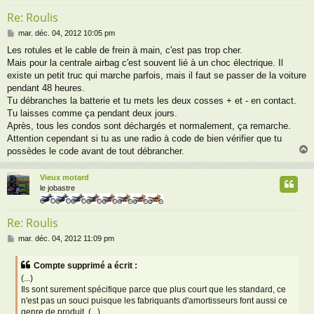
Re: Roulis
M
mar. déc. 04, 2012 10:05 pm
e
Les rotules et le cable de frein à main, c'est pas trop cher.
s
Mais pour la centrale airbag c'est souvent lié à un choc électrique. Il
s
a
existe un petit truc qui marche parfois, mais il faut se passer de la voiture
g
pendant 48 heures.
e
Tu débranches la batterie et tu mets les deux cosses + et - en contact.
Tu laisses comme ça pendant deux jours.
Après, tous les condos sont déchargés et normalement, ça remarche.
Attention cependant si tu as une radio à code de bien vérifier que tu
possèdes le code avant de tout débrancher.
Vieux motard
t
le jobastre
Re: Roulis
M
mar. déc. 04, 2012 11:09 pm
e
s
Compte supprimé a écrit :
s
(...)
a
Ils sont surement spécifique parce que plus court que les standard, ce
g
n'est pas un souci puisque les fabriquants d'amortisseurs font aussi ce
e
genre de produit, (...)