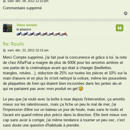
M
sam. déc. 08, 2012 12:10 pm
e
Commentaire supprimé
s
s
a
g
Vieux motard
e
t
le jobastre
Re: Roulis
M
sam. déc. 22, 2012 10:13 am
e
Merci Compte supprimé, j'ai fait joué la concurrence et grâce à toi, la note
s
de chez Alfa/Fiat a maigrie de plus de 600€ pour les amortos arrières et
s
a
une partie de la cinématique avant qui était à changer (bieillettes,
g
triangles, rotules...), réduction de 25% sur toutes les pièces et 10% sur la
e
main d'œuvre et en plus ils m'ont nettoyé la voiture, même les poussières
de plaquettes de frein qui étaient bien incrustées dans les jantes alu et
qui ne partaient pas avec mon produit en gel
Le peu que j'ai roulé avec la boîte à roue depuis l'intervention, ça amortis
mieux sur les ralentisseurs, mais ça fiche un peu le mal de mer, j'ai
l'impression d'être sur un bateau un jour de houle, mais sans le roulis et
l'avant est quand même plus précis dans la direction. Elle tient mieux son
cap sans avoir à corriger, j'ai même tendance à tourner un peu sec, c'est
sans doute une question d'habitude à prendre.