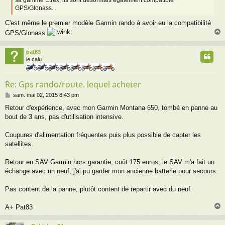
e
GPS/Glonass. .
C'est même le premier modèle Garmin rando à avoir eu la compatibilité
GPS/Glonass
pat83
t
le calu
Re: Gps rando/route. lequel acheter
M
sam. mai 02, 2015 8:43 pm
e
Retour d'expérience, avec mon Garmin Montana 650, tombé en panne au
s
bout de 3 ans, pas d'utilisation intensive.
s
a
g
Coupures d'alimentation fréquentes puis plus possible de capter les
e
satellites.
Retour en SAV Garmin hors garantie, coût 175 euros, le SAV m'a fait un
échange avec un neuf, j'ai pu garder mon ancienne batterie pour secours.
Pas content de la panne, plutôt content de repartir avec du neuf.
A+ Pat83