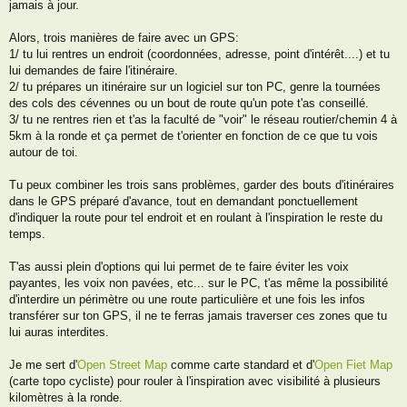
jamais à jour.
Alors, trois manières de faire avec un GPS:
1/ tu lui rentres un endroit (coordonnées, adresse, point d'intérêt....) et tu
lui demandes de faire l'itinéraire.
2/ tu prépares un itinéraire sur un logiciel sur ton PC, genre la tournées
des cols des cévennes ou un bout de route qu'un pote t'as conseillé.
3/ tu ne rentres rien et t'as la faculté de "voir" le réseau routier/chemin 4 à
5km à la ronde et ça permet de t'orienter en fonction de ce que tu vois
autour de toi.
Tu peux combiner les trois sans problèmes, garder des bouts d'itinéraires
dans le GPS préparé d'avance, tout en demandant ponctuellement
d'indiquer la route pour tel endroit et en roulant à l'inspiration le reste du
temps.
T'as aussi plein d'options qui lui permet de te faire éviter les voix
payantes, les voix non pavées, etc... sur le PC, t'as même la possibilité
d'interdire un périmètre ou une route particulière et une fois les infos
transférer sur ton GPS, il ne te ferras jamais traverser ces zones que tu
lui auras interdites.
Je me sert d'
Open Street Map
comme carte standard et d'
Open Fiet Map
(carte topo cycliste) pour rouler à l'inspiration avec visibilité à plusieurs
kilomètres à la ronde.