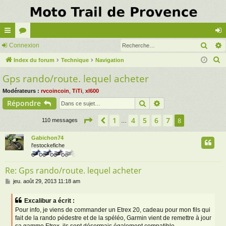
Rech
cc
Connexion
or
on
R
ès
Index du forum
u
Technique
Navigation
ne
e
Gps rando/route. lequel acheter
ra
m
xi
c
pi
s
on
Modérateurs :
rvcoincoin
,
TiTi
,
xl600
h
Rechercher
Recherche avancé
Répondre
e
de
r
Page
8
sur
8
1
4
5
6
7
Précédente
8
110 messages
…
c
h
Gabichon74
l'estockefiche
e
r
Re: Gps rando/route. lequel acheter
M
jeu. août 29, 2013 11:18 am
e
s
Excalibur a écrit :
s
Pour info, je viens de commander un Etrex 20, cadeau pour mon fils qui
a
fait de la rando pédestre et de la spéléo, Garmin vient de remettre à jour
g
sa gamme Etrex, ils sont désormais également compatible