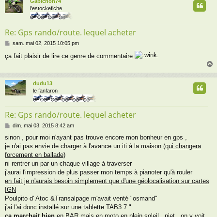
Gabichon74
t
l'estockefiche
Re: Gps rando/route. lequel acheter
M
sam. mai 02, 2015 10:05 pm
e
ça fait plaisir de lire ce genre de commentaire
s
s
a
g
dudu13
e
t
le fanfaron
Re: Gps rando/route. lequel acheter
M
dim. mai 03, 2015 8:42 am
e
sinon , pour moi n'ayant pas trouve encore mon bonheur en gps ,
s
je n'ai pas envie de charger à l'avance un iti à la maison
(qui changera
s
a
forcement en ballade
)
g
ni rentrer un par un chaque village à traverser
e
j'aurai l'impression de plus passer mon temps à pianoter qu'à rouler
en fait je n'aurais besoin simplement que d'une géolocalisation sur cartes
IGN
Poulpito d' Atoc &Transalpage m'avait venté "osmand"
j'ai l'ai donc installé sur une tablette TAB3 7 "
ça marchait bien
en BAR mais en moto en plein soleil , niet , on y voit