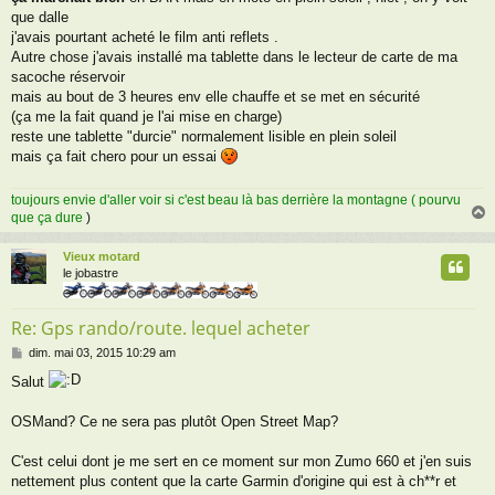
que dalle
j'avais pourtant acheté le film anti reflets .
Autre chose j'avais installé ma tablette dans le lecteur de carte de ma
sacoche réservoir
mais au bout de 3 heures env elle chauffe et se met en sécurité
(ça me la fait quand je l'ai mise en charge)
reste une tablette "durcie" normalement lisible en plein soleil
mais ça fait chero pour un essai
toujours envie d'aller voir si c'est beau là bas derrière la montagne ( pourvu
que ça dure
)
Vieux motard
t
le jobastre
Re: Gps rando/route. lequel acheter
M
dim. mai 03, 2015 10:29 am
e
Salut
s
s
a
OSMand? Ce ne sera pas plutôt Open Street Map?
g
e
C'est celui dont je me sert en ce moment sur mon Zumo 660 et j'en suis
nettement plus content que la carte Garmin d'origine qui est à ch**r et