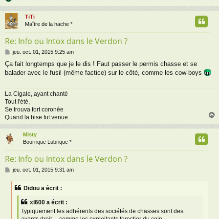
TiTi
t
Maître de la hache *
Re: Info ou Intox dans le Verdon ?
M
jeu. oct. 01, 2015 9:25 am
e
Ça fait longtemps que je le dis ! Faut passer le permis chasse et se
s
balader avec le fusil (même factice) sur le côté, comme les cow-boys
s
a
g
La Cigale, ayant chanté
e
Tout l'été,
Se trouva fort coronée
Quand la bise fut venue...
Misty
t
Bourrique Lubrique *
Re: Info ou Intox dans le Verdon ?
M
jeu. oct. 01, 2015 9:31 am
e
s
Didou a écrit :
s
a
xl600 a écrit :
g
Typiquement les adhérents des sociétés de chasses sont des
e
ayants droit ... comme les exploitants forestier du coin, ...