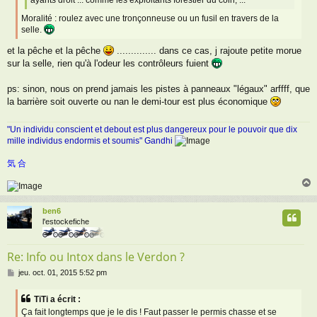
Moralité : roulez avec une tronçonneuse ou un fusil en travers de la
selle.
et la pêche et la pêche
.............. dans ce cas, j rajoute petite morue
sur la selle, rien qu'à l'odeur les contrôleurs fuient
ps: sinon, nous on prend jamais les pistes à panneaux "légaux" arffff, que
la barrière soit ouverte ou nan le demi-tour est plus économique
"Un individu conscient et debout est plus dangereux pour le pouvoir que dix
mille individus endormis et soumis" Gandhi
気 合
ben6
t
l'estockefiche
Re: Info ou Intox dans le Verdon ?
M
jeu. oct. 01, 2015 5:52 pm
e
s
TiTi a écrit :
s
Ça fait longtemps que je le dis ! Faut passer le permis chasse et se
a