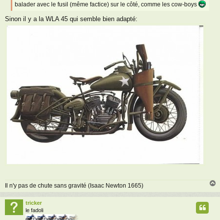
balader avec le fusil (même factice) sur le côté, comme les cow-boys
g
e
Sinon il y a la WLA 45 qui semble bien adapté:
Il n'y pas de chute sans gravité (Isaac Newton 1665)
tricker
t
le fadoli