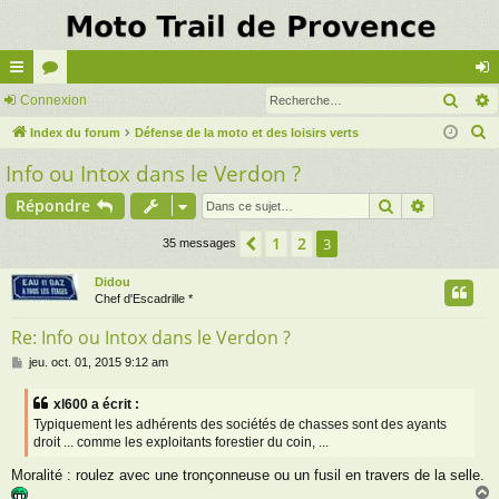
Rech
cc
Connexion
or
on
R
ès
Index du forum
u
Défense de la moto et des loisirs verts
ne
e
Info ou Intox dans le Verdon ?
ra
m
xi
c
pi
s
on
Rechercher
Recherch
Répondre
h
e
de
1
2
Précédente
3
35 messages
r
c
Didou
Chef d'Escadrille *
h
e
Re: Info ou Intox dans le Verdon ?
r
M
jeu. oct. 01, 2015 9:12 am
e
s
xl600 a écrit :
s
Typiquement les adhérents des sociétés de chasses sont des ayants
a
droit ... comme les exploitants forestier du coin, ...
g
e
Moralité : roulez avec une tronçonneuse ou un fusil en travers de la selle.