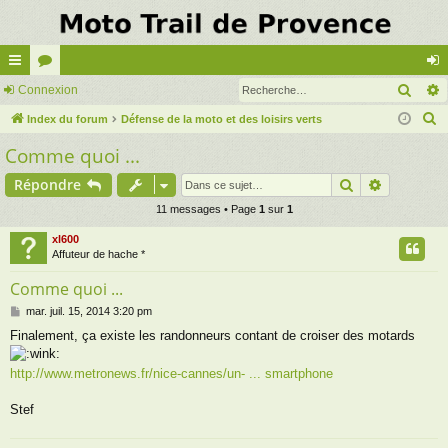
Rech
cc
Connexion
or
on
R
ès
Index du forum
u
Défense de la moto et des loisirs verts
ne
e
Comme quoi ...
ra
m
xi
c
pi
s
on
Rechercher
Recherch
Répondre
h
e
de
11 messages • Page
1
sur
1
r
xl600
c
Affuteur de hache *
h
Comme quoi ...
e
M
mar. juil. 15, 2014 3:20 pm
r
e
Finalement, ça existe les randonneurs contant de croiser des motards
s
s
a
http://www.metronews.fr/nice-cannes/un- ... smartphone
g
e
Stef