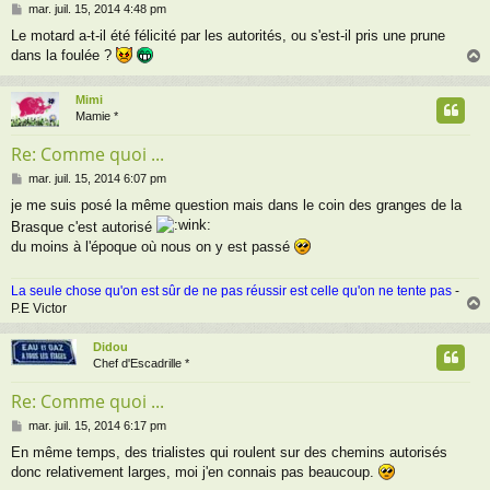
M
mar. juil. 15, 2014 4:48 pm
e
Le motard a-t-il été félicité par les autorités, ou s'est-il pris une prune
s
dans la foulée ?
s
a
g
Mimi
e
t
Mamie *
Re: Comme quoi ...
M
mar. juil. 15, 2014 6:07 pm
e
je me suis posé la même question mais dans le coin des granges de la
s
Brasque c'est autorisé
s
a
du moins à l'époque où nous on y est passé
g
e
La seule chose qu'on est sûr de ne pas réussir est celle qu'on ne tente pas
-
P.E Victor
Didou
t
Chef d'Escadrille *
Re: Comme quoi ...
M
mar. juil. 15, 2014 6:17 pm
e
En même temps, des trialistes qui roulent sur des chemins autorisés
s
donc relativement larges, moi j'en connais pas beaucoup.
s
a