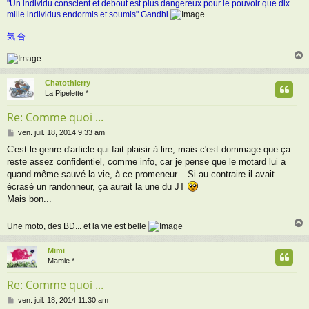
"Un individu conscient et debout est plus dangereux pour le pouvoir que dix
mille individus endormis et soumis" Gandhi
気 合
Chatothierry
t
La Pipelette *
Re: Comme quoi ...
M
ven. juil. 18, 2014 9:33 am
e
C'est le genre d'article qui fait plaisir à lire, mais c'est dommage que ça
s
reste assez confidentiel, comme info, car je pense que le motard lui a
s
a
quand même sauvé la vie, à ce promeneur... Si au contraire il avait
g
écrasé un randonneur, ça aurait la une du JT
e
Mais bon...
Une moto, des BD... et la vie est belle
Mimi
t
Mamie *
Re: Comme quoi ...
M
ven. juil. 18, 2014 11:30 am