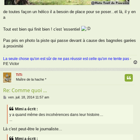
de toutes façon un hélico il a besoin de place pour se poser...et là, il y en
a
Tout est bien qui finit bien ! c'est 'essentiel
Pas pris en photo la piste qui passe devant à cause des bagnoles garées
à proximité
La seule chose qu'on est sûr de ne pas réussir est celle qu'on ne tente pas
-
P.E Victor
TiTi
t
Maître de la hache *
Re: Comme quoi ...
M
ven. juil. 18, 2014 11:57 am
e
s
Mimi a écrit :
s
y a quand même des incohérences dans leur histoire....
a
...
g
e
Là c'est peut-être le journaliste...
Mimi a écrit :