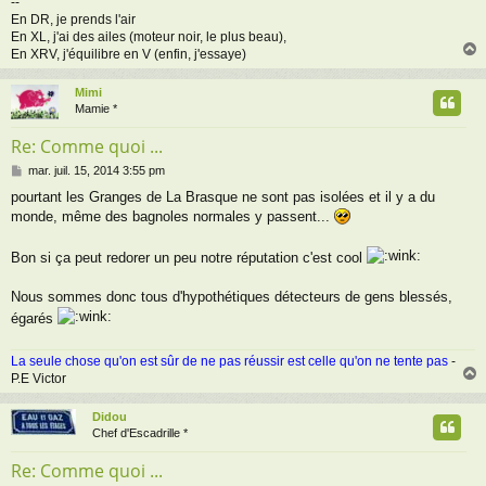
--
En DR, je prends l'air
En XL, j'ai des ailes (moteur noir, le plus beau),
En XRV, j'équilibre en V (enfin, j'essaye)
Mimi
t
Mamie *
Re: Comme quoi ...
M
mar. juil. 15, 2014 3:55 pm
e
pourtant les Granges de La Brasque ne sont pas isolées et il y a du
s
monde, même des bagnoles normales y passent...
s
a
g
Bon si ça peut redorer un peu notre réputation c'est cool
e
Nous sommes donc tous d'hypothétiques détecteurs de gens blessés,
égarés
La seule chose qu'on est sûr de ne pas réussir est celle qu'on ne tente pas
-
P.E Victor
Didou
t
Chef d'Escadrille *
Re: Comme quoi ...