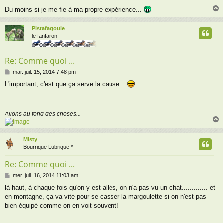
g
Du moins si je me fie à ma propre expérience...
e
Pistafagoule
t
le fanfaron
Re: Comme quoi ...
M
mar. juil. 15, 2014 7:48 pm
e
L'important, c'est que ça serve la cause...
s
s
a
g
Allons au fond des choses...
e
Misty
t
Bourrique Lubrique *
Re: Comme quoi ...
M
mer. juil. 16, 2014 11:03 am
e
là-haut, à chaque fois qu'on y est allés, on n'a pas vu un chat............. et
s
en montagne, ça va vite pour se casser la margoulette si on n'est pas
s
a
bien équipé comme on en voit souvent!
g
e