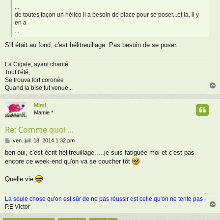
...
de toutes façon un hélico il a besoin de place pour se poser...et là, il y
en a
...
S'il était au fond, c'est hélitreuillage. Pas besoin de se poser.
La Cigale, ayant chanté
Tout l'été,
Se trouva fort coronée
Quand la bise fut venue...
Mimi
t
Mamie *
Re: Comme quoi ...
M
ven. juil. 18, 2014 1:32 pm
e
ben oui, c'est écrit hélitreuillage.....je suis fatiguée moi et c'est pas
s
encore ce week-end qu'on va se coucher tôt
s
a
g
Quelle vie
e
La seule chose qu'on est sûr de ne pas réussir est celle qu'on ne tente pas
-
P.E Victor