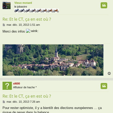
Vieux motard
t
le jobastre
Re: Et le CT, ça en est où ?
M
mar. déc. 10, 2013 1:51 am
e
Merci des infos
s
s
a
g
e
xl600
t
Affuteur de hache *
Re: Et le CT, ça en est où ?
M
mar. déc. 10, 2013 7:26 am
e
Pour rester optimiste, il y a bientôt des élections européennes ... ça
s
risque de peser dans la balance.
s