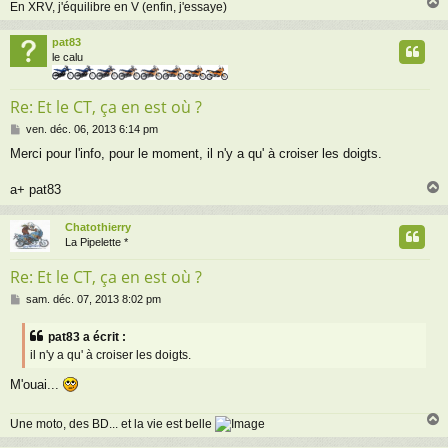
En XRV, j'équilibre en V (enfin, j'essaye)
pat83
t
le calu
Re: Et le CT, ça en est où ?
M
ven. déc. 06, 2013 6:14 pm
e
Merci pour l'info, pour le moment, il n'y a qu' à croiser les doigts.
s
s
a
a+ pat83
g
e
Chatothierry
t
La Pipelette *
Re: Et le CT, ça en est où ?
M
sam. déc. 07, 2013 8:02 pm
e
s
pat83 a écrit :
s
il n'y a qu' à croiser les doigts.
a
g
M'ouai...
e
Une moto, des BD... et la vie est belle