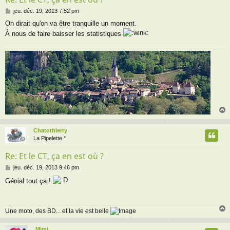
M
jeu. déc. 19, 2013 7:52 pm
e
On dirait qu'on va être tranquille un moment.
s
À nous de faire baisser les statistiques
s
a
g
e
Chatothierry
t
La Pipelette *
Re: Et le CT, ça en est où ?
M
jeu. déc. 19, 2013 9:46 pm
e
Génial tout ça !
s
s
a
g
Une moto, des BD... et la vie est belle
e
Mimi