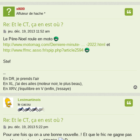
xl600
t
Affuteur de hache *
Re: Et le CT, ça en est où ?
M
jeu. déc. 19, 2013 11:52 am
e
Le Père-Noel roule en moto
s
http://www.motomag.com/Derniere-minute- ... -2022.html
et
s
a
http://www.ffmc.asso.fr/spip.php?article2594
g
e
Stef
--
En DR, je prends l'air
En XL, j'ai des ailes (moteur noir, le plus beau),
En XRV, j'équilibre en V (enfin, j'essaye)
Lestmartinois
t
le cacou
Re: Et le CT, ça en est où ?
M
jeu. déc. 19, 2013 5:22 pm
e
Pour une fois qu on a une bonne nouvelle..! Et que le fric ne gagne pas
s