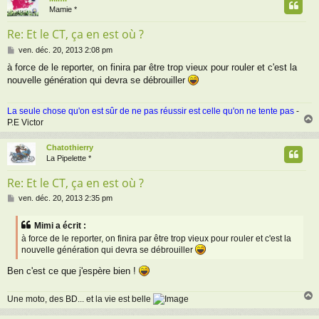
t
Mamie *
Re: Et le CT, ça en est où ?
M
ven. déc. 20, 2013 2:08 pm
e
à force de le reporter, on finira par être trop vieux pour rouler et c'est la
s
nouvelle génération qui devra se débrouiller
s
a
g
La seule chose qu'on est sûr de ne pas réussir est celle qu'on ne tente pas
-
e
P.E Victor
Chatothierry
t
La Pipelette *
Re: Et le CT, ça en est où ?
M
ven. déc. 20, 2013 2:35 pm
e
s
Mimi a écrit :
s
à force de le reporter, on finira par être trop vieux pour rouler et c'est la
a
nouvelle génération qui devra se débrouiller
g
e
Ben c'est ce que j'espère bien !
Une moto, des BD... et la vie est belle