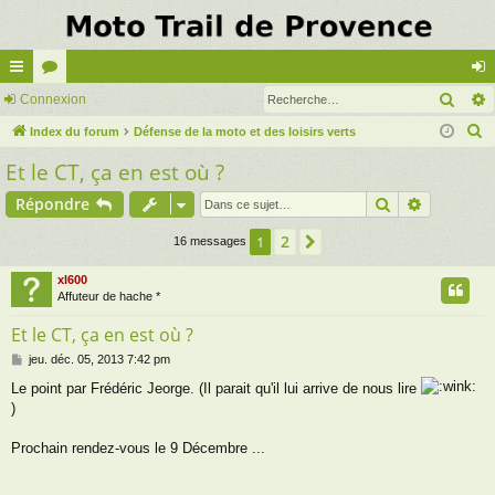
Rech
cc
Connexion
or
on
R
ès
Index du forum
u
Défense de la moto et des loisirs verts
ne
e
Et le CT, ça en est où ?
ra
m
xi
c
pi
s
on
Rechercher
Recherch
Répondre
h
e
de
2
1
Suivante
16 messages
r
c
xl600
Affuteur de hache *
h
e
Et le CT, ça en est où ?
r
M
jeu. déc. 05, 2013 7:42 pm
e
Le point par Frédéric Jeorge. (Il parait qu'il lui arrive de nous lire
s
)
s
a
g
Prochain rendez-vous le 9 Décembre ...
e