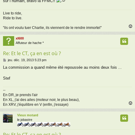
sur l humain, bravo la FFMC!!
s
a
g
Live to ride,
e
Ride to live.
"ils ont voulu tuer Charlie, ils viennent de le rendre immortel"
xl600
t
Affuteur de hache *
Re: Et le CT, ça en est où ?
M
jeu. déc. 19, 2013 5:23 pm
e
La commission a quand même été repoussée au moins deux fois ...
s
s
a
Stef
g
e
--
En DR, je prends l'air
En XL, j'ai des ailes (moteur noir, le plus beau),
En XRV, j'équilibre en V (enfin, j'essaye)
Vieux motard
t
le jobastre
Re: Et le CT, ça en est où ?