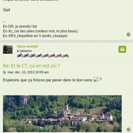
a
g
Stef
e
--
En DR, je prends l'air
En XL, j'ai des ailes (moteur noir, le plus beau),
En XRV, j'équilibre en V (enfin, j'essaye)
Vieux motard
t
le jobastre
Re: Et le CT, ça en est où ?
M
mar. déc. 10, 2013 10:05 am
e
Espérons que ça finisse par peser dans le bon sens
s
s
a
g
e