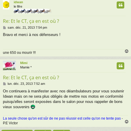
idwan
t
le fifre
Re: Et le CT, ça en est où ?
M
sam. déc. 21, 2013 7:54 pm
e
Bravo et merci à nos défenseurs !
s
s
a
g
une 650 ou mourir !!!
e
Mimi
t
Mamie *
Re: Et le CT, ça en est où ?
M
lun. déc. 23, 2013 7:52 am
e
On continuera à manifester avec nos déambulateurs pour vous soutenir
s
Idwan mais on ne sera plus obligés de mettre nos motos en conformité
s
a
puisqu'elles seront exposées dans le salon pour nous rappeler de bons
g
vieux souvenirs
e
La seule chose qu'on est sûr de ne pas réussir est celle qu'on ne tente pas
-
P.E Victor