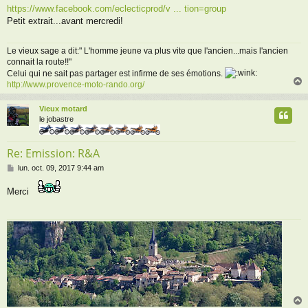
e
https://www.facebook.com/eclecticprod/v ... tion=group
s
Petit extrait...avant mercredi!
s
a
g
Le vieux sage a dit:" L'homme jeune va plus vite que l'ancien...mais l'ancien
e
connait la route!!"
Celui qui ne sait pas partager est infirme de ses émotions.
http://www.provence-moto-rando.org/
Vieux motard
t
le jobastre
Re: Emission: R&A
M
lun. oct. 09, 2017 9:44 am
e
s
Merci
s
a
g
e