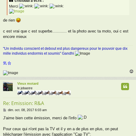
cristobal a écrit :
s
Merci
a
g
e
de rien
c est vrai que c est superbe............ et la photo avec ta moto, oui c est
encore mieux
"Un individu conscient et debout est plus dangereux pour le pouvoir que dix
mille individus endormis et soumis" Gandhi
気 合
Vieux motard
t
le jobastre
Re: Emission: R&A
M
dim. oct. 08, 2017 6:03 am
e
J'aime bien cette émission, merci de l'info
s
s
a
Pour ceux qui n'ont pas la TV et il y en a de plus en plus, on peut
g
télécharger l'émission avec l'application "Cap TV":