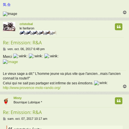
気 合
cristobal
t
le fanfaron
Re: Emission: R&A
M
ven. oct. 06, 2017 6:48 pm
e
Merci
s
s
a
g
Le vieux sage a dit:" L'homme jeune va plus vite que l'ancien...mais l'ancien
e
connait la route!!"
Celui qui ne sait pas partager est infirme de ses émotions.
http://www.provence-moto-rando.org/
Misty
t
Bourrique Lubrique *
Re: Emission: R&A
M
sam. oct. 07, 2017 10:17 am
e
s