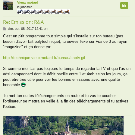
Vieux motard
t
le jobastre
Re: Emission: R&A
M
dim. oct. 08, 2017 12:41 pm
e
C'est un p'tit programme tout simple qui s'installe sur ton bureau (pas
s
besoin d'avoir fait polytechnique), tu ouvres l'exe sur France 3 au rayon
s
a
"magazine" et ça donne ça:
g
e
http://technique.vieuxmotard.fr/bureau/captv.gif
Si comme moi t'as pas toujours le temps de regarder la TV et que t'as un
adsl campagnard dont le débit oscille entre 1 et 4mb selon les jours, ça
peut être très utile pour voir les bonnes émissions avec une qualité
honorable
Tu met ton ou tes téléchargements en route et tu vas te coucher,
l'ordinateur se mettra en veille à la fin des téléchargements si tu actives
l'option.