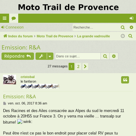
Rech
cc
Connexion
or
on
R
ès
Index du forum
u
Moto Trail de Provence
La grande vadrouille
ne
e
Emission: R&A
ra
m
xi
c
pi
s
on
Rechercher
Recherch
Répondre
h
e
de
2
1
Suivante
27 messages
r
c
cristobal
le fanfaron
h
e
Emission: R&A
r
M
ven. oct. 06, 2017 8:36 am
e
Des Racines et des Ailes consacrée aux Alpes du sud le mercredi 11
s
octobre à 20H55 sur France 3. On y verra ma vieille ... transalp sur
s
a
bitume!
g
e
Peut être n'est ce pas le bon endroit pour placer cela! RV peux tu