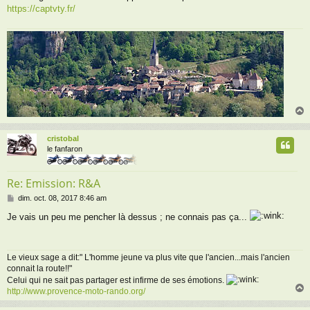
e
https://captvty.fr/
cristobal
t
le fanfaron
Re: Emission: R&A
M
dim. oct. 08, 2017 8:46 am
e
Je vais un peu me pencher là dessus ; ne connais pas ça...
s
s
a
g
Le vieux sage a dit:" L'homme jeune va plus vite que l'ancien...mais l'ancien
e
connait la route!!"
Celui qui ne sait pas partager est infirme de ses émotions.
http://www.provence-moto-rando.org/