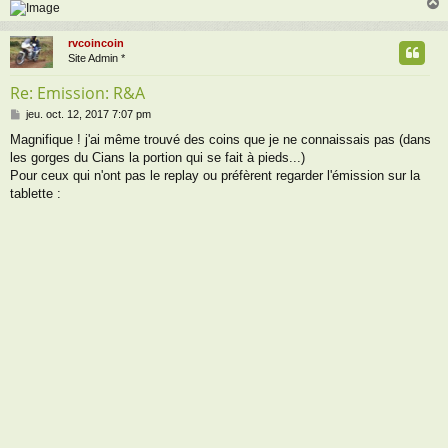
rvcoincoin
t
Site Admin *
Re: Emission: R&A
M
jeu. oct. 12, 2017 7:07 pm
e
Magnifique ! j'ai même trouvé des coins que je ne connaissais pas (dans
s
les gorges du Cians la portion qui se fait à pieds...)
s
a
Pour ceux qui n'ont pas le replay ou préfèrent regarder l'émission sur la
g
tablette :
e