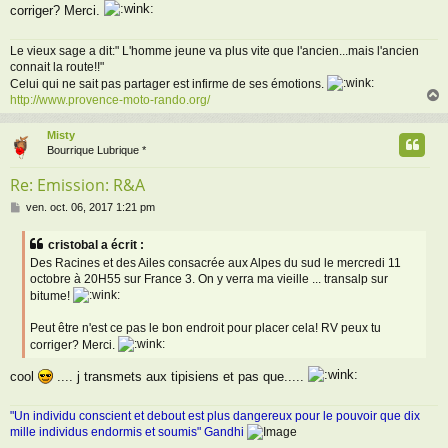
corriger? Merci.
Le vieux sage a dit:" L'homme jeune va plus vite que l'ancien...mais l'ancien
connait la route!!"
Celui qui ne sait pas partager est infirme de ses émotions.
http://www.provence-moto-rando.org/
Misty
t
Bourrique Lubrique *
Re: Emission: R&A
M
ven. oct. 06, 2017 1:21 pm
e
s
cristobal a écrit :
s
Des Racines et des Ailes consacrée aux Alpes du sud le mercredi 11
a
octobre à 20H55 sur France 3. On y verra ma vieille ... transalp sur
g
bitume!
e
Peut être n'est ce pas le bon endroit pour placer cela! RV peux tu
corriger? Merci.
cool
.... j transmets aux tipisiens et pas que.....
"Un individu conscient et debout est plus dangereux pour le pouvoir que dix
mille individus endormis et soumis" Gandhi