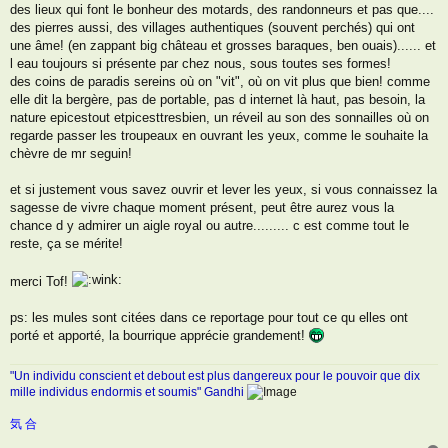
des lieux qui font le bonheur des motards, des randonneurs et pas que....
des pierres aussi, des villages authentiques (souvent perchés) qui ont
une âme! (en zappant big château et grosses baraques, ben ouais)...... et
l eau toujours si présente par chez nous, sous toutes ses formes!
des coins de paradis sereins où on "vit", où on vit plus que bien! comme
elle dit la bergère, pas de portable, pas d internet là haut, pas besoin, la
nature epicestout etpicesttresbien, un réveil au son des sonnailles où on
regarde passer les troupeaux en ouvrant les yeux, comme le souhaite la
chèvre de mr seguin!
et si justement vous savez ouvrir et lever les yeux, si vous connaissez la
sagesse de vivre chaque moment présent, peut être aurez vous la
chance d y admirer un aigle royal ou autre......... c est comme tout le
reste, ça se mérite!
merci Tof!
ps: les mules sont citées dans ce reportage pour tout ce qu elles ont
porté et apporté, la bourrique apprécie grandement!
"Un individu conscient et debout est plus dangereux pour le pouvoir que dix
mille individus endormis et soumis" Gandhi
気 合