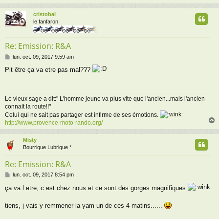
cristobal
t
le fanfaron
Re: Emission: R&A
M
lun. oct. 09, 2017 9:59 am
e
Pit être ça va etre pas mal???
s
s
a
g
Le vieux sage a dit:" L'homme jeune va plus vite que l'ancien...mais l'ancien
e
connait la route!!"
Celui qui ne sait pas partager est infirme de ses émotions.
http://www.provence-moto-rando.org/
Misty
t
Bourrique Lubrique *
Re: Emission: R&A
M
lun. oct. 09, 2017 8:54 pm
e
ça va l etre, c est chez nous et ce sont des gorges magnifiques
s
s
a
tiens, j vais y remmener la yam un de ces 4 matins......
g
e