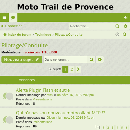
Rech
cc
Connexion
or
on
R
ès
Index du forum
u
Technique
Pilotage/Conduite
ne
e
Pilotage/Conduite
ra
m
xi
c
pi
s
on
Modérateurs :
rvcoincoin
,
TiTi
,
xl600
h
Rechercher
Recherche av
Nouveau sujet
e
de
r
2
1
Suivante
50 sujets
c
Annonces
h
e
Alerte Plugin Flash et autre
r
Dernier message par
Mimi
«
lun. févr. 16, 2015 7:02 pm
Posté dans
Présentations
Réponses :
8
Qui n'a pas son nouveau motocollant MTP !?
Dernier message par
Didou
«
lun. nov. 03, 2014 9:41 pm
Posté dans
Présentations
Réponses :
89
1
2
3
4
5
6