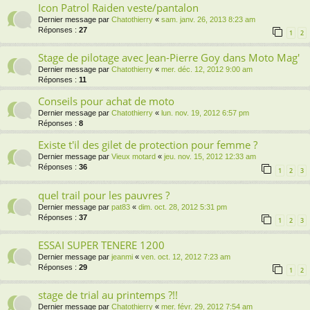
Icon Patrol Raiden veste/pantalon
Dernier message par
Chatothierry
«
sam. janv. 26, 2013 8:23 am
Réponses :
27
1
2
Stage de pilotage avec Jean-Pierre Goy dans Moto Mag'
Dernier message par
Chatothierry
«
mer. déc. 12, 2012 9:00 am
Réponses :
11
Conseils pour achat de moto
Dernier message par
Chatothierry
«
lun. nov. 19, 2012 6:57 pm
Réponses :
8
Existe t'il des gilet de protection pour femme ?
Dernier message par
Vieux motard
«
jeu. nov. 15, 2012 12:33 am
Réponses :
36
1
2
3
quel trail pour les pauvres ?
Dernier message par
pat83
«
dim. oct. 28, 2012 5:31 pm
Réponses :
37
1
2
3
ESSAI SUPER TENERE 1200
Dernier message par
jeanmi
«
ven. oct. 12, 2012 7:23 am
Réponses :
29
1
2
stage de trial au printemps ?!!
Dernier message par
Chatothierry
«
mer. févr. 29, 2012 7:54 am