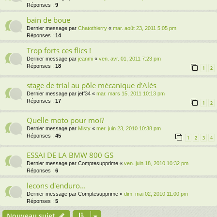
Réponses :
9
bain de boue
Dernier message par
Chatothierry
«
mar. août 23, 2011 5:05 pm
Réponses :
14
Trop forts ces flics !
Dernier message par
jeanmi
«
ven. avr. 01, 2011 7:23 pm
Réponses :
18
1
2
stage de trial au pôle mécanique d'Alès
Dernier message par
jeff34
«
mar. mars 15, 2011 10:13 pm
Réponses :
17
1
2
Quelle moto pour moi?
Dernier message par
Misty
«
mer. juin 23, 2010 10:38 pm
Réponses :
45
1
2
3
4
ESSAI DE LA BMW 800 GS
Dernier message par
Comptesupprime
«
ven. juin 18, 2010 10:32 pm
Réponses :
6
lecons d'enduro...
Dernier message par
Comptesupprime
«
dim. mai 02, 2010 11:00 pm
Réponses :
5
Nouveau sujet