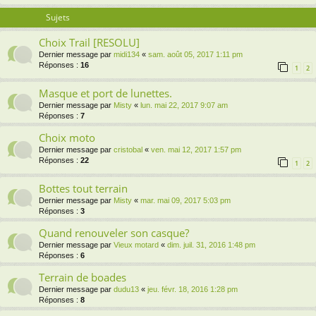
Sujets
Choix Trail [RESOLU]
Dernier message par
midi134
«
sam. août 05, 2017 1:11 pm
Réponses :
16
1
2
Masque et port de lunettes.
Dernier message par
Misty
«
lun. mai 22, 2017 9:07 am
Réponses :
7
Choix moto
Dernier message par
cristobal
«
ven. mai 12, 2017 1:57 pm
Réponses :
22
1
2
Bottes tout terrain
Dernier message par
Misty
«
mar. mai 09, 2017 5:03 pm
Réponses :
3
Quand renouveler son casque?
Dernier message par
Vieux motard
«
dim. juil. 31, 2016 1:48 pm
Réponses :
6
Terrain de boades
Dernier message par
dudu13
«
jeu. févr. 18, 2016 1:28 pm
Réponses :
8