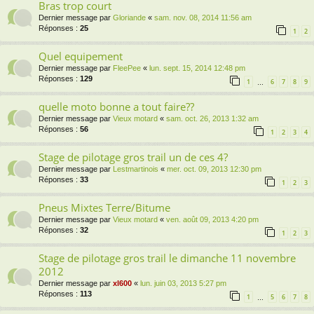
Bras trop court
Dernier message par
Gloriande
«
sam. nov. 08, 2014 11:56 am
Réponses :
25
1
2
Quel equipement
Dernier message par
FleePee
«
lun. sept. 15, 2014 12:48 pm
Réponses :
129
1
6
7
8
9
…
quelle moto bonne a tout faire??
Dernier message par
Vieux motard
«
sam. oct. 26, 2013 1:32 am
Réponses :
56
1
2
3
4
Stage de pilotage gros trail un de ces 4?
Dernier message par
Lestmartinois
«
mer. oct. 09, 2013 12:30 pm
Réponses :
33
1
2
3
Pneus Mixtes Terre/Bitume
Dernier message par
Vieux motard
«
ven. août 09, 2013 4:20 pm
Réponses :
32
1
2
3
Stage de pilotage gros trail le dimanche 11 novembre
2012
Dernier message par
xl600
«
lun. juin 03, 2013 5:27 pm
Réponses :
113
1
5
6
7
8
…