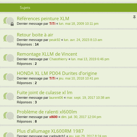
Sujets
Références peinture XLM
Dernier message par
TiTi
«
lun. mai 18, 2009 10:11 pm
Retour boite à air
Dernier message par
peuk92
«
lun. avr. 24, 2023 8:13 am
Réponses :
14
Remontage XLLM de Vincent
Dernier message par
Chatothierry
«
lun. mai 13, 2019 6:46 pm
Réponses :
2
HONDA XL LM PD04 Durites d'origine
Dernier message par
TiTi
«
jeu. mai 10, 2018 10:41 pm
Réponses :
2
Fuite joint de culasse xl lm
Dernier message par
laurent06
«
mar. sept. 19, 2017 10:38 am
Réponses :
3
Problème de ralenti xl600lm
Dernier message par
xl600
«
dim. juil. 30, 2017 12:04 pm
Réponses :
8
Plus d'allumage XL600RM 1987
Dernier message par
carlovitch1
«
jeu. juin 29, 2017 8:24 pm