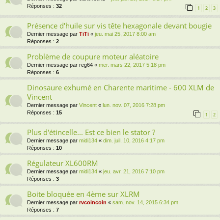
Réponses :
32
1
2
3
Présence d'huile sur vis tête hexagonale devant bougie
Dernier message par
TiTi
«
jeu. mai 25, 2017 8:00 am
Réponses :
2
Problème de coupure moteur aléatoire
Dernier message par
reg64
«
mer. mars 22, 2017 5:18 pm
Réponses :
6
Dinosaure exhumé en Charente maritime - 600 XLM de
Vincent
Dernier message par
Vincent
«
lun. nov. 07, 2016 7:28 pm
Réponses :
15
1
2
Plus d'étincelle... Est ce bien le stator ?
Dernier message par
midi134
«
dim. juil. 10, 2016 4:17 pm
Réponses :
10
Régulateur XL600RM
Dernier message par
midi134
«
jeu. avr. 21, 2016 7:10 pm
Réponses :
3
Boite bloquée en 4ème sur XLRM
Dernier message par
rvcoincoin
«
sam. nov. 14, 2015 6:34 pm
Réponses :
7