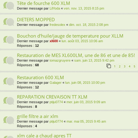
Tête de fourche 600 XLM
Dernier message par
LilYoda
«
ven. nov. 13, 2015 8:15 pm
DIETERS MOPPED
Dernier message par
fredesolex
«
dim. oct. 18, 2015 2:08 pm
Bouchon d'huile/jauge de temperature pour XLLM
Dernier message par
xl600
«
lun. août 03, 2015 10:06 am
Réponses :
12
Restauration de MES XL600LM, une de 86 et une de 85!
Dernier message par
tomazgruyere
«
sam. juin 13, 2015 9:42 pm
Réponses :
68
1
2
3
4
5
Restauration 600 XLM
Dernier message par
Galager
«
lun. juin 08, 2015 10:00 pm
Réponses :
12
REPARATION CREVAISON TT XLM
Dernier message par
ptiju0774
«
mer. juin 03, 2015 9:09 am
Réponses :
8
grille filtre a air xlm
Dernier message par
ptiju0774
«
mar. mai 05, 2015 9:45 am
Réponses :
4
xlm cale a chaud apres TT