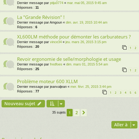
Dernier message par
ptiju0774
«
mar. mai 05, 2015 9:45 am
Réponses :
11
La "Grande Révision" !
Dernier message par
Amgoun
«
dim. avr. 19, 2015 10:44 am
Réponses :
6
XL600LM méthode pour démonter les carburateurs ?
Dernier message par
vince34
«
jeu. mars 26, 2015 3:15 pm
Réponses :
20
1
2
Revoir ergonomie de selle/morphologie et usage
Dernier message par
fredfoes
«
dim. mars 01, 2015 5:54 am
Réponses :
25
1
2
Problème moteur 600 XLLM
Dernier message par
jeanvaljean
«
mer. févr. 25, 2015 3:44 pm
Réponses :
77
1
2
3
4
5
6
Nouveau sujet
2
1
Suivante
35 sujets
Aller à