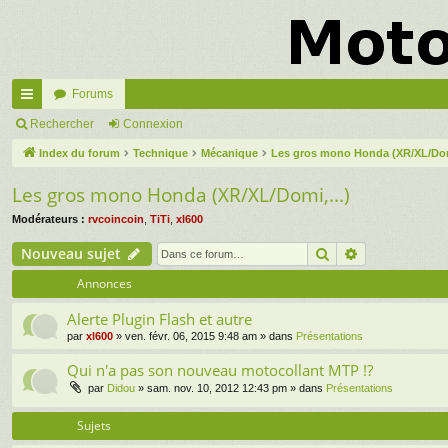
Forums
cc
Rechercher
Connexion
ès
Index du forum
Technique
Mécanique
Les gros mono Honda (XR/XL/Domi
ra
Les gros mono Honda (XR/XL/Domi,...)
pi
Modérateurs :
rvcoincoin
,
TiTi
,
xl600
de
Rechercher
Recherche a
Nouveau sujet
Annonces
Alerte Plugin Flash et autre
par
xl600
» ven. févr. 06, 2015 9:48 am » dans
Présentations
Qui n'a pas son nouveau motocollant MTP !?
par
Didou
» sam. nov. 10, 2012 12:43 pm » dans
Présentations
Sujets