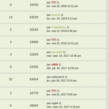
par
TiTi
0
16535
lun. mai 18, 2009 10:11 pm
par
peuk92
14
63529
lun. avr. 24, 2023 8:13 am
par
Chatothierry
2
20244
lun. mai 13, 2019 6:46 pm
par
TiTi
2
18989
jeu. mai 10, 2018 10:41 pm
par
laurent06
3
22829
mar. sept. 19, 2017 10:38 am
par
xl600
8
33350
dim. juil. 30, 2017 12:04 pm
par
carlovitch1
32
83424
jeu. juin 29, 2017 8:24 pm
par
TiTi
2
18778
jeu. mai 25, 2017 8:00 am
par
reg64
6
26044
mer. mars 22, 2017 5:18 pm