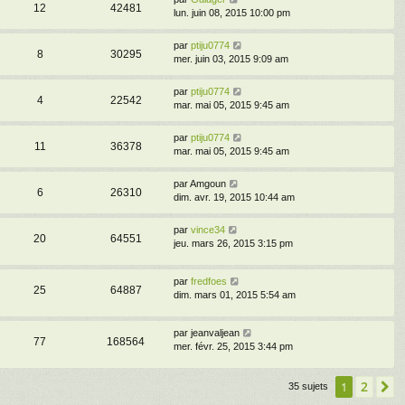
12
42481
lun. juin 08, 2015 10:00 pm
par
ptiju0774
8
30295
mer. juin 03, 2015 9:09 am
par
ptiju0774
4
22542
mar. mai 05, 2015 9:45 am
par
ptiju0774
11
36378
mar. mai 05, 2015 9:45 am
par
Amgoun
6
26310
dim. avr. 19, 2015 10:44 am
par
vince34
20
64551
jeu. mars 26, 2015 3:15 pm
par
fredfoes
25
64887
dim. mars 01, 2015 5:54 am
par
jeanvaljean
77
168564
mer. févr. 25, 2015 3:44 pm
2
1
S
35 sujets