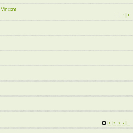
 Vincent
1
2
!
1
2
3
4
5