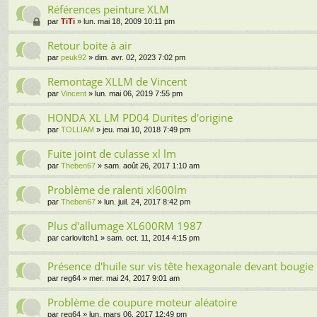
Références peinture XLM
par
TiTi
» lun. mai 18, 2009 10:11 pm
Retour boite à air
par
peuk92
» dim. avr. 02, 2023 7:02 pm
Remontage XLLM de Vincent
par
Vincent
» lun. mai 06, 2019 7:55 pm
HONDA XL LM PD04 Durites d'origine
par
TOLLIAM
» jeu. mai 10, 2018 7:49 pm
Fuite joint de culasse xl lm
par
Theben67
» sam. août 26, 2017 1:10 am
Problème de ralenti xl600lm
par
Theben67
» lun. juil. 24, 2017 8:42 pm
Plus d'allumage XL600RM 1987
par
carlovitch1
» sam. oct. 11, 2014 4:15 pm
Présence d'huile sur vis tête hexagonale devant bougie
par
reg64
» mer. mai 24, 2017 9:01 am
Problème de coupure moteur aléatoire
par
reg64
» lun. mars 06, 2017 12:49 pm