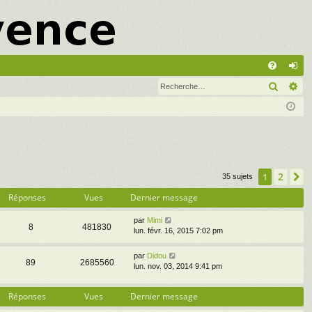
A
Recher
Re
FA
on
Q
ne
xi
on
2
1
S
35 sujets
Réponses
Vues
Dernier message
par
Mimi
8
481830
lun. févr. 16, 2015 7:02 pm
par
Didou
89
2685560
lun. nov. 03, 2014 9:41 pm
Réponses
Vues
Dernier message