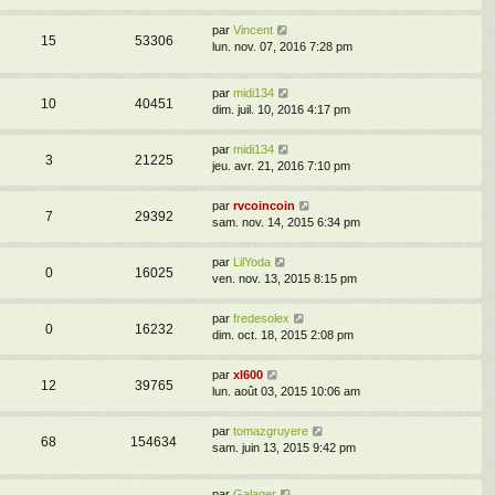
par
Vincent
15
53306
lun. nov. 07, 2016 7:28 pm
par
midi134
10
40451
dim. juil. 10, 2016 4:17 pm
par
midi134
3
21225
jeu. avr. 21, 2016 7:10 pm
par
rvcoincoin
7
29392
sam. nov. 14, 2015 6:34 pm
par
LilYoda
0
16025
ven. nov. 13, 2015 8:15 pm
par
fredesolex
0
16232
dim. oct. 18, 2015 2:08 pm
par
xl600
12
39765
lun. août 03, 2015 10:06 am
par
tomazgruyere
68
154634
sam. juin 13, 2015 9:42 pm
par
Galager