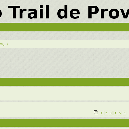
,...)
vancée
1
2
3
4
5
6