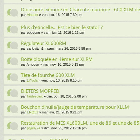
Dinosaure exhumé en Charente maritime - 600 XLM de
par
Vincent
» ven. oct. 16, 2015 7:30 pm
Plus d'étincelle... Est ce bien le stator ?
par
obbyone
» sam. juin 11, 2016 1:22 pm
Régulateur XL600RM
par
carlovitch1
» sam. mars 26, 2016 5:58 pm
Boite bloquée en 4ème sur XLRM
par
Amgoun
» mar. nov. 10, 2015 5:13 pm
Tête de fourche 600 XLM
par
LilYoda
» ven. nov. 13, 2015 8:15 pm
DIETERS MOPPED
par
fredesolex
» dim. oct. 18, 2015 2:08 pm
Bouchon d'huile/jauge de temperature pour XLLM
par
ERQ31
» mar. avr. 21, 2015 9:21 pm
Restauration de MES XL600LM, une de 86 et une de 85
par
ptiju0774
» dim. nov. 25, 2012 12:16 pm