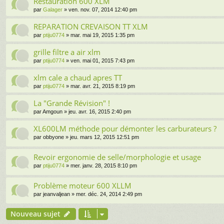
Restauration 600 XLM
par
Galager
» ven. nov. 07, 2014 12:40 pm
REPARATION CREVAISON TT XLM
par
ptiju0774
» mar. mai 19, 2015 1:35 pm
grille filtre a air xlm
par
ptiju0774
» ven. mai 01, 2015 7:43 pm
xlm cale a chaud apres TT
par
ptiju0774
» mar. avr. 21, 2015 8:19 pm
La "Grande Révision" !
par
Amgoun
» jeu. avr. 16, 2015 2:40 pm
XL600LM méthode pour démonter les carburateurs ?
par
obbyone
» jeu. mars 12, 2015 12:51 pm
Revoir ergonomie de selle/morphologie et usage
par
ptiju0774
» mer. janv. 28, 2015 8:10 pm
Problème moteur 600 XLLM
par
jeanvaljean
» mer. déc. 24, 2014 2:49 pm
Nouveau sujet