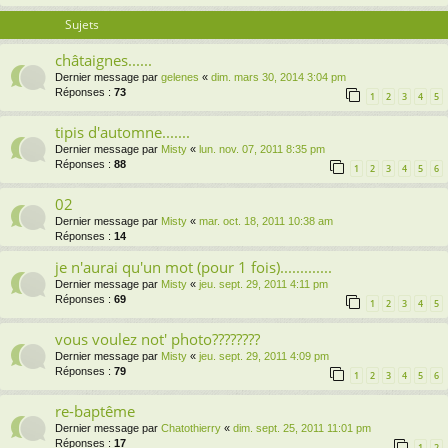
Sujets
châtaignes......
Dernier message par
gelenes
«
dim. mars 30, 2014 3:04 pm
Réponses :
73
1
2
3
4
5
tipis d'automne.......
Dernier message par
Misty
«
lun. nov. 07, 2011 8:35 pm
Réponses :
88
1
2
3
4
5
6
02
Dernier message par
Misty
«
mar. oct. 18, 2011 10:38 am
Réponses :
14
je n'aurai qu'un mot (pour 1 fois).............
Dernier message par
Misty
«
jeu. sept. 29, 2011 4:11 pm
Réponses :
69
1
2
3
4
5
vous voulez not' photo????????
Dernier message par
Misty
«
jeu. sept. 29, 2011 4:09 pm
Réponses :
79
1
2
3
4
5
6
re-baptême
Dernier message par
Chatothierry
«
dim. sept. 25, 2011 11:01 pm
Réponses :
17
1
2