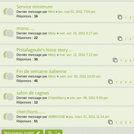
Service minimum
Dernier message par
Mimi
«
lun. mai 02, 2011 7:54 am
Réponses :
16
1
2
mono.....
Dernier message par
Misty
«
ven. avr. 15, 2011 6:17 pm
Réponses :
22
1
2
Pistafagoule's hisse story....
Dernier message par
Misty
«
mar. avr. 12, 2011 7:12 pm
Réponses :
35
1
2
3
Fin de semaine italienne
Dernier message par
Misty
«
sam. avr. 09, 2011 10:20 am
Réponses :
45
1
2
3
4
salon de cagnes
Dernier message par
Chatothierry
«
ven. avr. 08, 2011 9:50 pm
Réponses :
12
cherchons......
Dernier message par
AMBROISE
«
jeu. mars 31, 2011 11:14 pm
Réponses :
51
1
2
3
4
Nouveau sujet