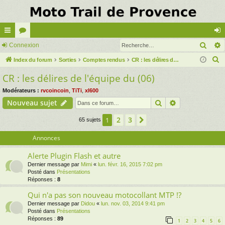
Rech
cc
Connexion
or
on
R
ès
Index du forum
u
Sorties
Comptes rendus
CR : les délires de l'équipe du (06)
ne
e
CR : les délires de l'équipe du (06)
ra
m
xi
c
pi
s
on
Modérateurs :
rvcoincoin
,
TiTi
,
xl600
h
Rechercher
Recherche av
Nouveau sujet
e
de
r
2
3
1
Suivante
65 sujets
c
Annonces
h
e
Alerte Plugin Flash et autre
r
Dernier message par
Mimi
«
lun. févr. 16, 2015 7:02 pm
Posté dans
Présentations
Réponses :
8
Qui n'a pas son nouveau motocollant MTP !?
Dernier message par
Didou
«
lun. nov. 03, 2014 9:41 pm
Posté dans
Présentations
Réponses :
89
1
2
3
4
5
6