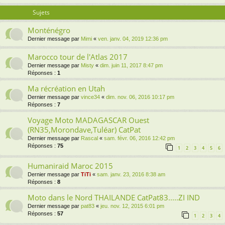
Sujets
Monténégro
Dernier message par
Mimi
«
ven. janv. 04, 2019 12:36 pm
Marocco tour de l'Atlas 2017
Dernier message par
Misty
«
dim. juin 11, 2017 8:47 pm
Réponses :
1
Ma récréation en Utah
Dernier message par
vince34
«
dim. nov. 06, 2016 10:17 pm
Réponses :
7
Voyage Moto MADAGASCAR Ouest
(RN35,Morondave,Tuléar) CatPat
Dernier message par
Rascal
«
sam. févr. 06, 2016 12:42 pm
Réponses :
75
1
2
3
4
5
6
Humaniraid Maroc 2015
Dernier message par
TiTi
«
sam. janv. 23, 2016 8:38 am
Réponses :
8
Moto dans le Nord THAILANDE CatPat83.....ZI IND
Dernier message par
pat83
«
jeu. nov. 12, 2015 6:01 pm
Réponses :
57
1
2
3
4