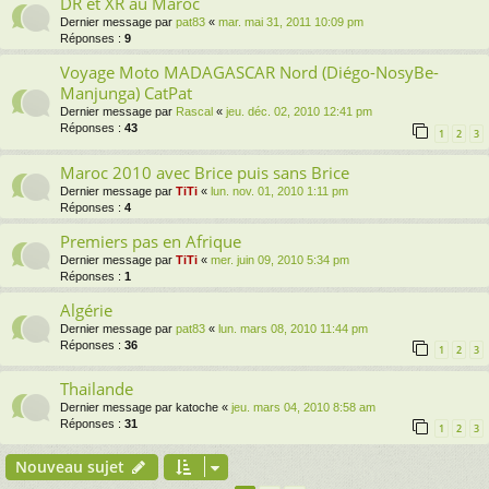
DR et XR au Maroc
Dernier message par
pat83
«
mar. mai 31, 2011 10:09 pm
Réponses :
9
Voyage Moto MADAGASCAR Nord (Diégo-NosyBe-
Manjunga) CatPat
Dernier message par
Rascal
«
jeu. déc. 02, 2010 12:41 pm
Réponses :
43
1
2
3
Maroc 2010 avec Brice puis sans Brice
Dernier message par
TiTi
«
lun. nov. 01, 2010 1:11 pm
Réponses :
4
Premiers pas en Afrique
Dernier message par
TiTi
«
mer. juin 09, 2010 5:34 pm
Réponses :
1
Algérie
Dernier message par
pat83
«
lun. mars 08, 2010 11:44 pm
Réponses :
36
1
2
3
Thailande
Dernier message par
katoche
«
jeu. mars 04, 2010 8:58 am
Réponses :
31
1
2
3
Nouveau sujet