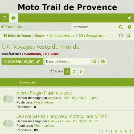
Rech
cc
Connexion
or
on
R
ès
Index du forum
u
Sorties
Comptes rendus
CR : Voyages reste du monde
ne
e
CR : Voyages reste du monde
ra
m
xi
c
pi
s
on
Modérateurs :
rvcoincoin
,
TiTi
,
xl600
h
Rechercher
Recherche av
Nouveau sujet
e
de
r
2
1
Suivante
27 sujets
c
Annonces
h
e
Alerte Plugin Flash et autre
r
Dernier message par
Mimi
«
lun. févr. 16, 2015 7:02 pm
Posté dans
Présentations
Réponses :
8
Qui n'a pas son nouveau motocollant MTP !?
Dernier message par
Didou
«
lun. nov. 03, 2014 9:41 pm
Posté dans
Présentations
Réponses :
89
1
2
3
4
5
6