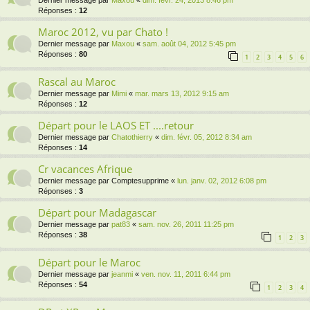
Dernier message par
Maxou
«
dim. févr. 24, 2013 8:46 pm
Réponses :
12
Maroc 2012, vu par Chato !
Dernier message par
Maxou
«
sam. août 04, 2012 5:45 pm
Réponses :
80
1
2
3
4
5
6
Rascal au Maroc
Dernier message par
Mimi
«
mar. mars 13, 2012 9:15 am
Réponses :
12
Départ pour le LAOS ET ....retour
Dernier message par
Chatothierry
«
dim. févr. 05, 2012 8:34 am
Réponses :
14
Cr vacances Afrique
Dernier message par
Comptesupprime
«
lun. janv. 02, 2012 6:08 pm
Réponses :
3
Départ pour Madagascar
Dernier message par
pat83
«
sam. nov. 26, 2011 11:25 pm
Réponses :
38
1
2
3
Départ pour le Maroc
Dernier message par
jeanmi
«
ven. nov. 11, 2011 6:44 pm
Réponses :
54
1
2
3
4