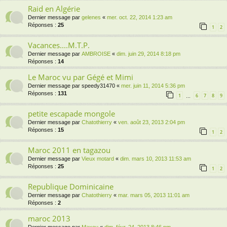
Raid en Algérie
Dernier message par
gelenes
«
mer. oct. 22, 2014 1:23 am
Réponses :
25
1
2
Vacances....M.T.P.
Dernier message par
AMBROISE
«
dim. juin 29, 2014 8:18 pm
Réponses :
14
Le Maroc vu par Gégé et Mimi
Dernier message par
speedy31470
«
mer. juin 11, 2014 5:36 pm
Réponses :
131
1
6
7
8
9
…
petite escapade mongole
Dernier message par
Chatothierry
«
ven. août 23, 2013 2:04 pm
Réponses :
15
1
2
Maroc 2011 en tagazou
Dernier message par
Vieux motard
«
dim. mars 10, 2013 11:53 am
Réponses :
25
1
2
Republique Dominicaine
Dernier message par
Chatothierry
«
mar. mars 05, 2013 11:01 am
Réponses :
2
maroc 2013