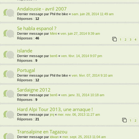
Andalousie - avril 2007
Dernier message par
Phil the bike
«
sam. juin 28, 2014 11:49 am
Réponses :
12
Se habla espanol ?
Dernier message par
Mimi
«
ven. juin 27, 2014 9:39 am
Réponses :
46
1
2
3
4
islande
Dernier message par
ben6
«
ven. févr. 14, 2014 9:07 pm
Réponses :
9
Portugal
Dernier message par
Phil the bike
«
ven. févr. 07, 2014 9:10 am
Réponses :
12
Sardaigne 2012
Dernier message par
ben6
«
ven. janv. 31, 2014 10:18 am
Réponses :
9
Hard Alpi Tour 2013, une arnaque !
Dernier message par
jmj
«
mer. nov. 06, 2013 11:27 am
Réponses :
21
1
2
Transalpine en Tagazou
Dernier message par
idwan
«
mer. sept. 25, 2013 11:04 am