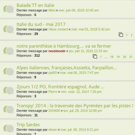
Balade TT en Italie
Dernier message par
Mimi
«
mer. juin 06, 2018 10:40 am
Réponses :
5
Italie du sud - mai 2017
Dernier message par
Vieux motard
«
mar. mai 01, 2018 5:42 pm
Réponses :
29
1
2
notre parenthèse à Hambourg.... va se fermer
Dernier message par
rvcoincoin
«
jeu. juin 11, 2015 12:33 am
Réponses :
312
1
18
19
20
21
…
Alpes italiennes, françaises,Assietta, Parpaillon...
Dernier message par
pat83
«
mar. mai 05, 2015 7:47 pm
Réponses :
9
2jours 1/2 PO, frontière espagnol, Aude ...
Dernier message par
Pierro
«
ven. sept. 12, 2014 7:26 pm
Réponses :
3
Transpy’ 2014 : la traversée des Pyrénées par les pistes !
Dernier message par
DOM26
«
lun. juil. 28, 2014 10:08 pm
Réponses :
11
Trip Sardes
Dernier message par
idwan
«
mar. juil. 08, 2014 9:21 pm
Réponses :
7