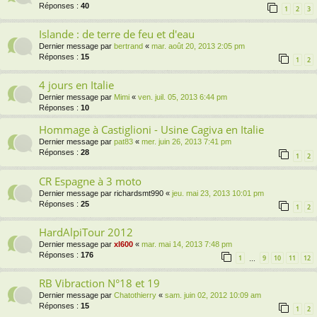
Réponses :
40
1
2
3
Islande : de terre de feu et d'eau
Dernier message par
bertrand
«
mar. août 20, 2013 2:05 pm
Réponses :
15
1
2
4 jours en Italie
Dernier message par
Mimi
«
ven. juil. 05, 2013 6:44 pm
Réponses :
10
Hommage à Castiglioni - Usine Cagiva en Italie
Dernier message par
pat83
«
mer. juin 26, 2013 7:41 pm
Réponses :
28
1
2
CR Espagne à 3 moto
Dernier message par
richardsmt990
«
jeu. mai 23, 2013 10:01 pm
Réponses :
25
1
2
HardAlpiTour 2012
Dernier message par
xl600
«
mar. mai 14, 2013 7:48 pm
Réponses :
176
1
9
10
11
12
…
RB Vibraction N°18 et 19
Dernier message par
Chatothierry
«
sam. juin 02, 2012 10:09 am
Réponses :
15
1
2