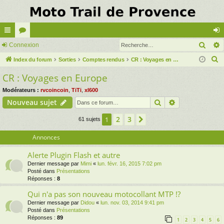
Rech
cc
Connexion
or
on
R
ès
Index du forum
u
Sorties
Comptes rendus
CR : Voyages en Europe
ne
e
CR : Voyages en Europe
ra
m
xi
c
pi
s
on
Modérateurs :
rvcoincoin
,
TiTi
,
xl600
h
Rechercher
Recherche av
Nouveau sujet
e
de
r
2
3
1
Suivante
61 sujets
c
Annonces
h
e
Alerte Plugin Flash et autre
r
Dernier message par
Mimi
«
lun. févr. 16, 2015 7:02 pm
Posté dans
Présentations
Réponses :
8
Qui n'a pas son nouveau motocollant MTP !?
Dernier message par
Didou
«
lun. nov. 03, 2014 9:41 pm
Posté dans
Présentations
Réponses :
89
1
2
3
4
5
6