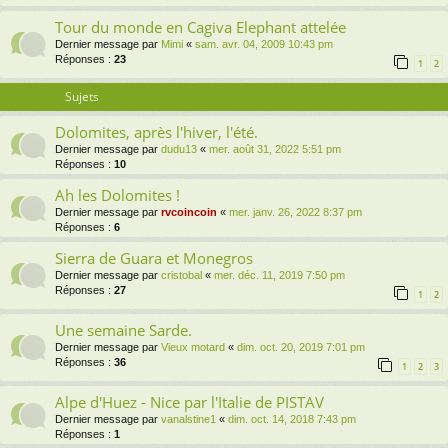
Tour du monde en Cagiva Elephant attelée
Dernier message par
Mimi
«
sam. avr. 04, 2009 10:43 pm
Réponses :
23
1
2
Sujets
Dolomites, après l'hiver, l'été.
Dernier message par
dudu13
«
mer. août 31, 2022 5:51 pm
Réponses :
10
Ah les Dolomites !
Dernier message par
rvcoincoin
«
mer. janv. 26, 2022 8:37 pm
Réponses :
6
Sierra de Guara et Monegros
Dernier message par
cristobal
«
mer. déc. 11, 2019 7:50 pm
Réponses :
27
1
2
Une semaine Sarde.
Dernier message par
Vieux motard
«
dim. oct. 20, 2019 7:01 pm
Réponses :
36
1
2
3
Alpe d'Huez - Nice par l'Italie de PISTAV
Dernier message par
vanalstine1
«
dim. oct. 14, 2018 7:43 pm
Réponses :
1