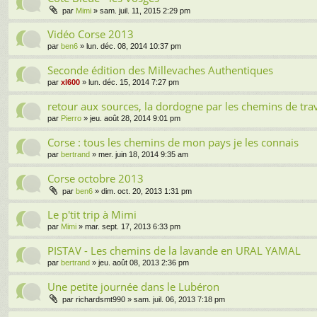
par
Mimi
» sam. juil. 11, 2015 2:29 pm
Vidéo Corse 2013
par
ben6
» lun. déc. 08, 2014 10:37 pm
Seconde édition des Millevaches Authentiques
par
xl600
» lun. déc. 15, 2014 7:27 pm
retour aux sources, la dordogne par les chemins de tra
par
Pierro
» jeu. août 28, 2014 9:01 pm
Corse : tous les chemins de mon pays je les connais
par
bertrand
» mer. juin 18, 2014 9:35 am
Corse octobre 2013
par
ben6
» dim. oct. 20, 2013 1:31 pm
Le p'tit trip à Mimi
par
Mimi
» mar. sept. 17, 2013 6:33 pm
PISTAV - Les chemins de la lavande en URAL YAMAL
par
bertrand
» jeu. août 08, 2013 2:36 pm
Une petite journée dans le Lubéron
par
richardsmt990
» sam. juil. 06, 2013 7:18 pm