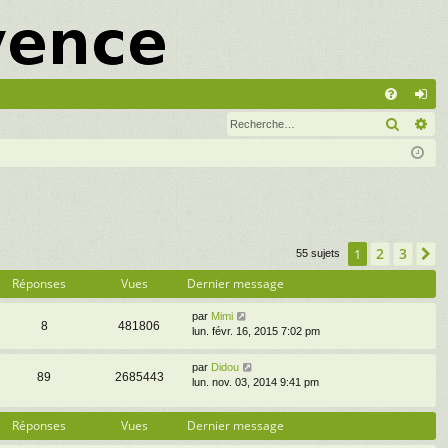
A
Recher
Re
FA
on
Q
ne
xi
on
2
3
1
S
55 sujets
Réponses
Vues
Dernier message
par
Mimi
8
481806
lun. févr. 16, 2015 7:02 pm
par
Didou
89
2685443
lun. nov. 03, 2014 9:41 pm
Réponses
Vues
Dernier message