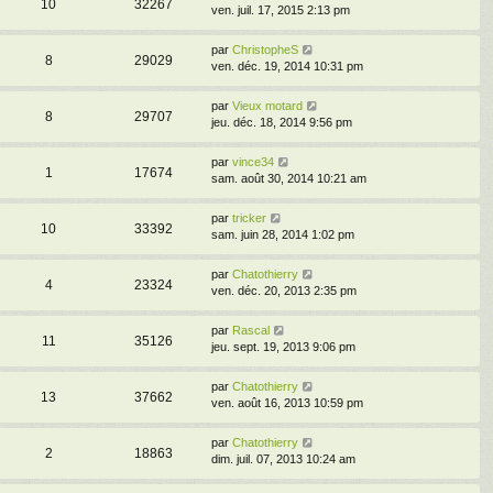
10
32267
ven. juil. 17, 2015 2:13 pm
par
ChristopheS
8
29029
ven. déc. 19, 2014 10:31 pm
par
Vieux motard
8
29707
jeu. déc. 18, 2014 9:56 pm
par
vince34
1
17674
sam. août 30, 2014 10:21 am
par
tricker
10
33392
sam. juin 28, 2014 1:02 pm
par
Chatothierry
4
23324
ven. déc. 20, 2013 2:35 pm
par
Rascal
11
35126
jeu. sept. 19, 2013 9:06 pm
par
Chatothierry
13
37662
ven. août 16, 2013 10:59 pm
par
Chatothierry
2
18863
dim. juil. 07, 2013 10:24 am