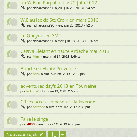
un W.E au Parpaillon le 22 juin 2012
par
richardsmt990
» jeu. juin 20, 2013 6:54 pm
W.E au lac de Ste Croix en mars 2013
par
richardsmt990
» jeu. juin 20, 2013 7:52 pm
Le Queyras en SMT
par
richardsmt990
» mar. juin 18, 2013 10:36 am
Cagiva Elefant en haute Ardèche mai 2013
par
Mimi
» mar. mai 14, 2013 8:49 am
Boucle en Haute Provence
par
ben6
» dim. avr. 28, 2013 12:52 pm
adventures day's 2013 en Tourraine
par
keker52
» lun. mai 13, 2013 2:55 pm
CR les ocres - la nesque - la lavande
par
bertrand
» dim. sept. 02, 2012 2:30 pm
Faire le singe
par
xl600
» mar. mars 12, 2013 4:56 pm
Nouveau sujet