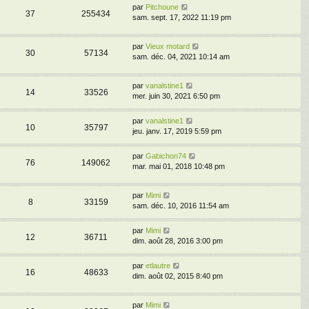
par
Pitchoune
37
255434
sam. sept. 17, 2022 11:19 pm
par
Vieux motard
30
57134
sam. déc. 04, 2021 10:14 am
par
vanalstine1
14
33526
mer. juin 30, 2021 6:50 pm
par
vanalstine1
10
35797
jeu. janv. 17, 2019 5:59 pm
par
Gabichon74
76
149062
mar. mai 01, 2018 10:48 pm
par
Mimi
8
33159
sam. déc. 10, 2016 11:54 am
par
Mimi
12
36711
dim. août 28, 2016 3:00 pm
par
etlautre
16
48633
dim. août 02, 2015 8:40 pm
par
Mimi