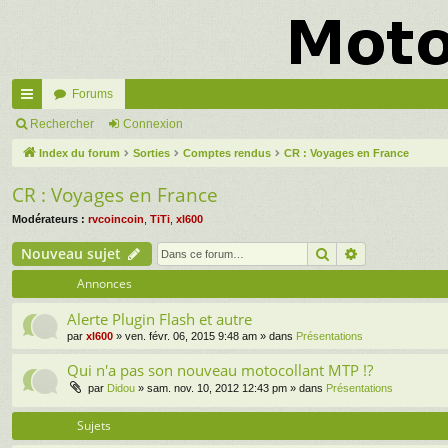
Forums
cc
Rechercher
Connexion
ès
Index du forum
Sorties
Comptes rendus
CR : Voyages en France
ra
CR : Voyages en France
pi
Modérateurs :
rvcoincoin
,
TiTi
,
xl600
de
Rechercher
Recherche a
Nouveau sujet
Annonces
Alerte Plugin Flash et autre
par
xl600
» ven. févr. 06, 2015 9:48 am » dans
Présentations
Qui n'a pas son nouveau motocollant MTP !?
par
Didou
» sam. nov. 10, 2012 12:43 pm » dans
Présentations
Sujets