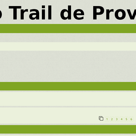
vancée
1
2
3
4
5
6