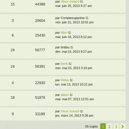
par
Vieux motard
15
44388
mar. juin 25, 2013 5:27 am
par
Comptesupprime
3
20604
ven. juin 21, 2013 10:01 pm
par
Mimi
6
25430
mar. juin 18, 2013 8:12 pm
par
bridou
24
56777
dim. mai 19, 2013 9:27 pm
par
ben6
24
56391
mer. mai 15, 2013 3:19 pm
par
Didou
4
22930
lun. mai 13, 2013 10:21 pm
par
idwan
18
51876
mar. mai 07, 2013 12:01 am
par
Vieux motard
9
31189
jeu. mars 14, 2013 9:36 pm
2
3
1
S
55 sujets