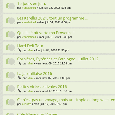
15 jours en juin.
par
vanalstine1
» lun. juil. 18, 2022 4:08 pm
Les Karellis 2021, tout un programme ...
par
vanalstine1
» dim. juil. 04, 2021 6:56 pm
Qu'elle était verte ma Provence !
par
vanalstine1
» mer. juin 16, 2021 6:38 pm
Hard Défi Tour
par
Mimi
» lun. juin 04, 2018 11:56 pm
Corbières, Pyrénées et Catalogne - juillet 2012
par
Mimi
» ven. févr. 08, 2013 12:39 pm
La Jacouillaise 2016
par
Mimi
» mer. nov. 02, 2016 1:05 pm
Petites virées estivales 2016
par
Mimi
» mer. août 17, 2016 10:57 am
Ce n'est pas un voyage, mais un simple et long week-e
par
etlautre
» ven. juil. 17, 2015 8:43 pm
Côte Bleue - les Vosges