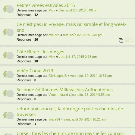
Petites virées estivales 2016
Dernier message par
Mimi
«
dim. août 28, 2016 3:00 pm
Réponses :
12
Ce n'est pas un voyage, mais un simple et long week-
end
Dernier message par
etlautre
«
dim. août 02, 2015 8:40 pm
Réponses :
16
1
2
Côte Bleue - les Vosges
Dernier message par
Mimi
«
ven. juil. 17, 2015 2:13 pm
Réponses :
10
Vidéo Corse 2013
Dernier message par
ChristopheS
«
ven. déc. 19, 2014 10:31 pm
Réponses :
8
Seconde édition des Millevaches Authentiques
Dernier message par
Vieux motard
«
jeu. déc. 18, 2014 9:56 pm
Réponses :
8
retour aux sources, la dordogne par les chemins de
traverses
Dernier message par
vince34
«
sam. août 30, 2014 10:21 am
Réponses :
1
Corse : tous les chemins de mon pays je les connais