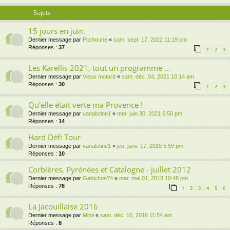
Sujets
15 jours en juin.
Dernier message par
Pitchoune
«
sam. sept. 17, 2022 11:19 pm
Réponses :
37
1
2
3
Les Karellis 2021, tout un programme ...
Dernier message par
Vieux motard
«
sam. déc. 04, 2021 10:14 am
Réponses :
30
1
2
3
Qu'elle était verte ma Provence !
Dernier message par
vanalstine1
«
mer. juin 30, 2021 6:50 pm
Réponses :
14
Hard Défi Tour
Dernier message par
vanalstine1
«
jeu. janv. 17, 2019 5:59 pm
Réponses :
10
Corbières, Pyrénées et Catalogne - juillet 2012
Dernier message par
Gabichon74
«
mar. mai 01, 2018 10:48 pm
Réponses :
76
1
2
3
4
5
6
La Jacouillaise 2016
Dernier message par
Mimi
«
sam. déc. 10, 2016 11:54 am
Réponses :
8