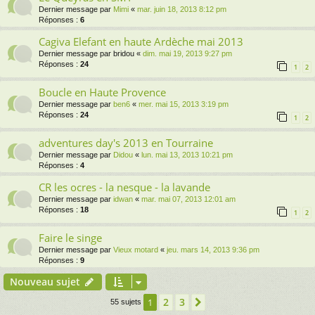
Dernier message par
Mimi
«
mar. juin 18, 2013 8:12 pm
Réponses :
6
Cagiva Elefant en haute Ardèche mai 2013
Dernier message par
bridou
«
dim. mai 19, 2013 9:27 pm
Réponses :
24
1
2
Boucle en Haute Provence
Dernier message par
ben6
«
mer. mai 15, 2013 3:19 pm
Réponses :
24
1
2
adventures day's 2013 en Tourraine
Dernier message par
Didou
«
lun. mai 13, 2013 10:21 pm
Réponses :
4
CR les ocres - la nesque - la lavande
Dernier message par
idwan
«
mar. mai 07, 2013 12:01 am
Réponses :
18
1
2
Faire le singe
Dernier message par
Vieux motard
«
jeu. mars 14, 2013 9:36 pm
Réponses :
9
Nouveau sujet
2
3
1
Suivante
55 sujets