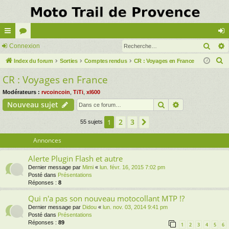
Rech
cc
Connexion
or
on
R
ès
Index du forum
u
Sorties
Comptes rendus
CR : Voyages en France
ne
e
CR : Voyages en France
ra
m
xi
c
pi
s
on
Modérateurs :
rvcoincoin
,
TiTi
,
xl600
h
Rechercher
Recherche av
Nouveau sujet
e
de
r
2
3
1
Suivante
55 sujets
c
Annonces
h
e
Alerte Plugin Flash et autre
r
Dernier message par
Mimi
«
lun. févr. 16, 2015 7:02 pm
Posté dans
Présentations
Réponses :
8
Qui n'a pas son nouveau motocollant MTP !?
Dernier message par
Didou
«
lun. nov. 03, 2014 9:41 pm
Posté dans
Présentations
Réponses :
89
1
2
3
4
5
6