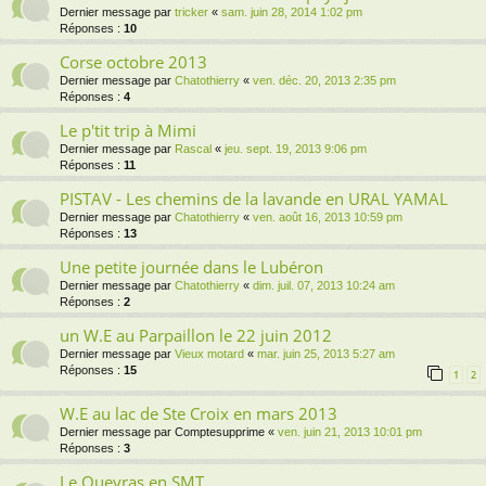
Dernier message par
tricker
«
sam. juin 28, 2014 1:02 pm
Réponses :
10
Corse octobre 2013
Dernier message par
Chatothierry
«
ven. déc. 20, 2013 2:35 pm
Réponses :
4
Le p'tit trip à Mimi
Dernier message par
Rascal
«
jeu. sept. 19, 2013 9:06 pm
Réponses :
11
PISTAV - Les chemins de la lavande en URAL YAMAL
Dernier message par
Chatothierry
«
ven. août 16, 2013 10:59 pm
Réponses :
13
Une petite journée dans le Lubéron
Dernier message par
Chatothierry
«
dim. juil. 07, 2013 10:24 am
Réponses :
2
un W.E au Parpaillon le 22 juin 2012
Dernier message par
Vieux motard
«
mar. juin 25, 2013 5:27 am
Réponses :
15
1
2
W.E au lac de Ste Croix en mars 2013
Dernier message par
Comptesupprime
«
ven. juin 21, 2013 10:01 pm
Réponses :
3
Le Queyras en SMT