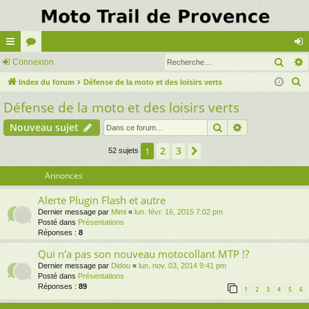
Rech
cc
Connexion
or
on
R
ès
Index du forum
u
Défense de la moto et des loisirs verts
ne
e
Défense de la moto et des loisirs verts
ra
m
xi
c
pi
s
on
Rechercher
Recherche av
Nouveau sujet
h
e
de
2
3
1
Suivante
52 sujets
r
c
Annonces
h
Alerte Plugin Flash et autre
e
Dernier message par
Mimi
«
lun. févr. 16, 2015 7:02 pm
r
Posté dans
Présentations
Réponses :
8
Qui n'a pas son nouveau motocollant MTP !?
Dernier message par
Didou
«
lun. nov. 03, 2014 9:41 pm
Posté dans
Présentations
Réponses :
89
1
2
3
4
5
6