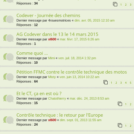
Réponses :
34
1
2
3
Codever - Journée des chemins
Dernier message par
4rouesmotrices
«
dim. avr. 05, 2015 12:10 am
Réponses :
12
AG Codever dans le 13 le 14 mars 2015
Dernier message par
xl600
«
mar. févr. 17, 2015 6:26 am
Réponses :
1
Comme quoi ...
Dernier message par
Mimi
«
ven. juil. 18, 2014 1:32 pm
Réponses :
10
Pétition FFMC contre le contrôle technique des motos
Dernier message par
Misty
«
ven. juin 13, 2014 10:22 am
Réponses :
64
1
2
3
4
5
Et le CT, ça en est où ?
Dernier message par
Chatothierry
«
mar. déc. 24, 2013 8:53 am
Réponses :
15
1
2
Contrôle technique : le retour par l'Europe
Dernier message par
xl600
«
dim. sept. 01, 2013 11:55 am
Réponses :
24
1
2