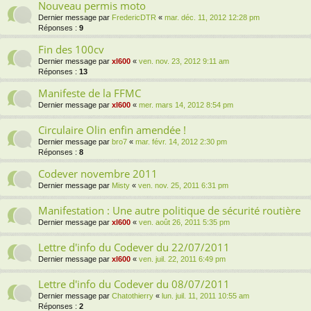
Nouveau permis moto
Dernier message par
FredericDTR
«
mar. déc. 11, 2012 12:28 pm
Réponses :
9
Fin des 100cv
Dernier message par
xl600
«
ven. nov. 23, 2012 9:11 am
Réponses :
13
Manifeste de la FFMC
Dernier message par
xl600
«
mer. mars 14, 2012 8:54 pm
Circulaire Olin enfin amendée !
Dernier message par
bro7
«
mar. févr. 14, 2012 2:30 pm
Réponses :
8
Codever novembre 2011
Dernier message par
Misty
«
ven. nov. 25, 2011 6:31 pm
Manifestation : Une autre politique de sécurité routière
Dernier message par
xl600
«
ven. août 26, 2011 5:35 pm
Lettre d'info du Codever du 22/07/2011
Dernier message par
xl600
«
ven. juil. 22, 2011 6:49 pm
Lettre d'info du Codever du 08/07/2011
Dernier message par
Chatothierry
«
lun. juil. 11, 2011 10:55 am
Réponses :
2