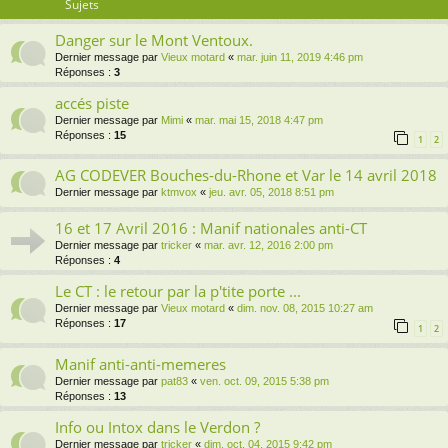
Sujets
Danger sur le Mont Ventoux.
Dernier message par
Vieux motard
«
mar. juin 11, 2019 4:46 pm
Réponses :
3
accés piste
Dernier message par
Mimi
«
mar. mai 15, 2018 4:47 pm
Réponses :
15
1
2
AG CODEVER Bouches-du-Rhone et Var le 14 avril 2018
Dernier message par
ktmvox
«
jeu. avr. 05, 2018 8:51 pm
16 et 17 Avril 2016 : Manif nationales anti-CT
Dernier message par
tricker
«
mar. avr. 12, 2016 2:00 pm
Réponses :
4
Le CT : le retour par la p'tite porte ...
Dernier message par
Vieux motard
«
dim. nov. 08, 2015 10:27 am
Réponses :
17
1
2
Manif anti-anti-memeres
Dernier message par
pat83
«
ven. oct. 09, 2015 5:38 pm
Réponses :
13
Info ou Intox dans le Verdon ?
Dernier message par
tricker
«
dim. oct. 04, 2015 9:42 pm