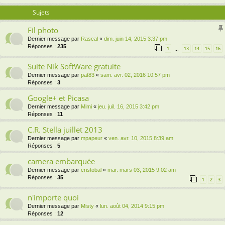
Sujets
Fil photo
Dernier message par
Rascal
«
dim. juin 14, 2015 3:37 pm
Réponses :
235
1
13
14
15
16
…
Suite Nik SoftWare gratuite
Dernier message par
pat83
«
sam. avr. 02, 2016 10:57 pm
Réponses :
3
Google+ et Picasa
Dernier message par
Mimi
«
jeu. juil. 16, 2015 3:42 pm
Réponses :
11
C.R. Stella juillet 2013
Dernier message par
mpapeur
«
ven. avr. 10, 2015 8:39 am
Réponses :
5
camera embarquée
Dernier message par
cristobal
«
mar. mars 03, 2015 9:02 am
Réponses :
35
1
2
3
n'importe quoi
Dernier message par
Misty
«
lun. août 04, 2014 9:15 pm
Réponses :
12