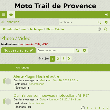
Rech
cc
Connexion
or
on
R
ès
Index du forum
u
Technique
Photo / Vidéo
ne
e
Photo / Vidéo
ra
m
xi
c
pi
s
on
Modérateurs :
rvcoincoin
,
TiTi
,
xl600
h
Rechercher
Recherche av
Nouveau sujet
e
de
r
2
3
1
Suivante
64 sujets
c
Annonces
h
e
Alerte Plugin Flash et autre
r
Dernier message par
Mimi
«
lun. févr. 16, 2015 7:02 pm
Posté dans
Présentations
Réponses :
8
Qui n'a pas son nouveau motocollant MTP !?
Dernier message par
Didou
«
lun. nov. 03, 2014 9:41 pm
Posté dans
Présentations
Réponses :
89
1
2
3
4
5
6