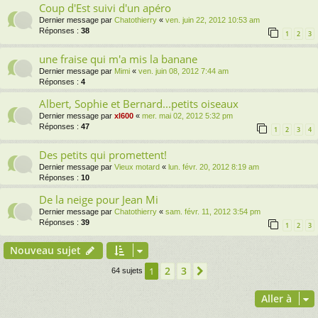
Coup d'Est suivi d'un apéro
Dernier message par
Chatothierry
«
ven. juin 22, 2012 10:53 am
Réponses :
38
1
2
3
une fraise qui m'a mis la banane
Dernier message par
Mimi
«
ven. juin 08, 2012 7:44 am
Réponses :
4
Albert, Sophie et Bernard...petits oiseaux
Dernier message par
xl600
«
mer. mai 02, 2012 5:32 pm
Réponses :
47
1
2
3
4
Des petits qui promettent!
Dernier message par
Vieux motard
«
lun. févr. 20, 2012 8:19 am
Réponses :
10
De la neige pour Jean Mi
Dernier message par
Chatothierry
«
sam. févr. 11, 2012 3:54 pm
Réponses :
39
1
2
3
Nouveau sujet
2
3
1
Suivante
64 sujets
Aller à