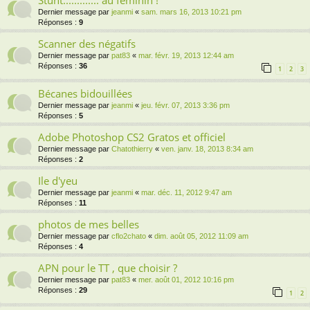
Dernier message par
jeanmi
«
sam. mars 16, 2013 10:21 pm
Réponses :
9
Scanner des négatifs
Dernier message par
pat83
«
mar. févr. 19, 2013 12:44 am
Réponses :
36
1
2
3
Bécanes bidouillées
Dernier message par
jeanmi
«
jeu. févr. 07, 2013 3:36 pm
Réponses :
5
Adobe Photoshop CS2 Gratos et officiel
Dernier message par
Chatothierry
«
ven. janv. 18, 2013 8:34 am
Réponses :
2
Ile d'yeu
Dernier message par
jeanmi
«
mar. déc. 11, 2012 9:47 am
Réponses :
11
photos de mes belles
Dernier message par
cflo2chato
«
dim. août 05, 2012 11:09 am
Réponses :
4
APN pour le TT , que choisir ?
Dernier message par
pat83
«
mer. août 01, 2012 10:16 pm
Réponses :
29
1
2