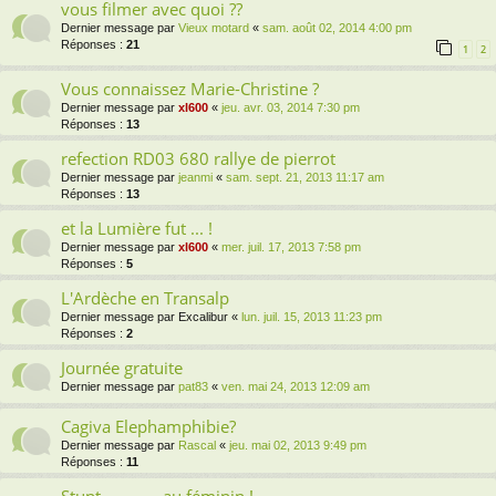
vous filmer avec quoi ??
Dernier message par
Vieux motard
«
sam. août 02, 2014 4:00 pm
Réponses :
21
1
2
Vous connaissez Marie-Christine ?
Dernier message par
xl600
«
jeu. avr. 03, 2014 7:30 pm
Réponses :
13
refection RD03 680 rallye de pierrot
Dernier message par
jeanmi
«
sam. sept. 21, 2013 11:17 am
Réponses :
13
et la Lumière fut ... !
Dernier message par
xl600
«
mer. juil. 17, 2013 7:58 pm
Réponses :
5
L'Ardèche en Transalp
Dernier message par
Excalibur
«
lun. juil. 15, 2013 11:23 pm
Réponses :
2
Journée gratuite
Dernier message par
pat83
«
ven. mai 24, 2013 12:09 am
Cagiva Elephamphibie?
Dernier message par
Rascal
«
jeu. mai 02, 2013 9:49 pm
Réponses :
11
Stunt............. au féminin !