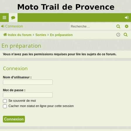
Rech
cc
Connexion
or
on
R
ès
Index du forum
u
Sorties
En préparation
ne
e
En préparation
ra
m
xi
c
pi
s
on
h
Vous n’avez pas les permissions requises pour lire les sujets de ce forum.
e
de
Connexion
r
c
Nom d’utilisateur :
h
e
Mot de passe :
r
Se souvenir de moi
Cacher mon statut en ligne pour cette session