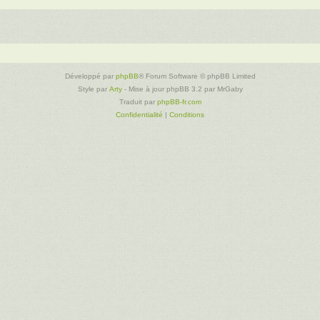
Développé par
phpBB
® Forum Software © phpBB Limited
Style par
Arty
- Mise à jour phpBB 3.2 par MrGaby
Traduit par
phpBB-fr.com
Confidentialité
|
Conditions