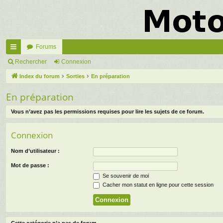
Forums
cc
Rechercher
Connexion
ès
Index du forum
Sorties
En préparation
ra
En préparation
pi
Vous n’avez pas les permissions requises pour lire les sujets de ce forum.
de
Connexion
Nom d’utilisateur :
Mot de passe :
Se souvenir de moi
Cacher mon statut en ligne pour cette session
Cette catégorie n’a pas de forum.