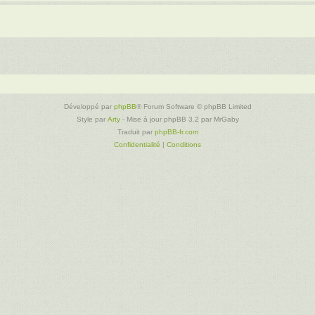
Développé par
phpBB
® Forum Software © phpBB Limited
Style par
Arty
- Mise à jour phpBB 3.2 par MrGaby
Traduit par
phpBB-fr.com
Confidentialité
|
Conditions