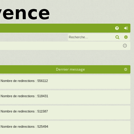
A
Recher
Re
FA
on
Q
ne
xi
on
Dernier message
Nombre de redirections : 556112
Nombre de redirections : 518431
Nombre de redirections : 511587
Nombre de redirections : 525494