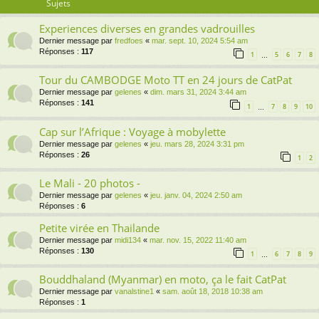
Sujets
Experiences diverses en grandes vadrouilles
Dernier message par
fredfoes
«
mar. sept. 10, 2024 5:54 am
Réponses :
117
1
5
6
7
8
…
Tour du CAMBODGE Moto TT en 24 jours de CatPat
Dernier message par
gelenes
«
dim. mars 31, 2024 3:44 am
Réponses :
141
1
7
8
9
10
…
Cap sur l’Afrique : Voyage à mobylette
Dernier message par
gelenes
«
jeu. mars 28, 2024 3:31 pm
Réponses :
26
1
2
Le Mali - 20 photos -
Dernier message par
gelenes
«
jeu. janv. 04, 2024 2:50 am
Réponses :
6
Petite virée en Thailande
Dernier message par
midi134
«
mar. nov. 15, 2022 11:40 am
Réponses :
130
1
6
7
8
9
…
Bouddhaland (Myanmar) en moto, ça le fait CatPat
Dernier message par
vanalstine1
«
sam. août 18, 2018 10:38 am
Réponses :
1