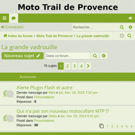
Rech
cc
Connexion
or
on
R
ès
Index du forum
u
Moto Trail de Provence
La grande vadrouille
ne
e
La grande vadrouille
ra
m
xi
c
pi
s
on
Rechercher
Recherche av
Nouveau sujet
h
e
de
2
3
4
1
Suivante
76 sujets
r
c
Annonces
h
Alerte Plugin Flash et autre
e
Dernier message par
Mimi
«
lun. févr. 16, 2015 7:02 pm
r
Posté dans
Présentations
Réponses :
8
Qui n'a pas son nouveau motocollant MTP !?
Dernier message par
Didou
«
lun. nov. 03, 2014 9:41 pm
Posté dans
Présentations
Réponses :
89
1
2
3
4
5
6