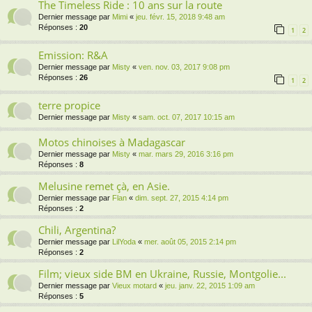
The Timeless Ride : 10 ans sur la route
Dernier message par
Mimi
«
jeu. févr. 15, 2018 9:48 am
Réponses :
20
1
2
Emission: R&A
Dernier message par
Misty
«
ven. nov. 03, 2017 9:08 pm
Réponses :
26
1
2
terre propice
Dernier message par
Misty
«
sam. oct. 07, 2017 10:15 am
Motos chinoises à Madagascar
Dernier message par
Misty
«
mar. mars 29, 2016 3:16 pm
Réponses :
8
Melusine remet çà, en Asie.
Dernier message par
Flan
«
dim. sept. 27, 2015 4:14 pm
Réponses :
2
Chili, Argentina?
Dernier message par
LilYoda
«
mer. août 05, 2015 2:14 pm
Réponses :
2
Film; vieux side BM en Ukraine, Russie, Montgolie...
Dernier message par
Vieux motard
«
jeu. janv. 22, 2015 1:09 am
Réponses :
5