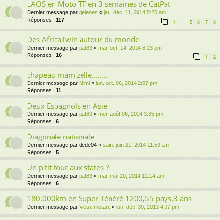
LAOS en Moto TT en 3 semaines de CatPat
Dernier message par
gelenes
«
jeu. déc. 11, 2014 5:25 am
Réponses :
117
1
5
6
7
8
…
Des AfricaTwin autour du monde
Dernier message par
pat83
«
mar. oct. 14, 2014 8:23 pm
Réponses :
16
1
2
chapeau mam'zelle........
Dernier message par
Mimi
«
lun. oct. 06, 2014 2:07 pm
Réponses :
11
Deux Espagnols en Asie
Dernier message par
pat83
«
mer. août 06, 2014 3:35 pm
Réponses :
6
Diagonale nationale
Dernier message par
dede04
«
sam. juin 21, 2014 11:59 am
Réponses :
5
Un p'tit tour aux states ?
Dernier message par
pat83
«
mar. mai 20, 2014 12:14 am
Réponses :
6
180.000km en Super Ténéré 1200,55 pays,3 ans
Dernier message par
Vieux motard
«
lun. déc. 30, 2013 4:07 pm