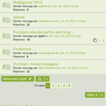
Madagascar 2013
Dernier message par
pat83
«
ven. déc. 06, 2013 6:24 pm
Réponses :
5
Islande
Dernier message par
Chatothierry
«
ven. avr. 12, 2013 7:14 am
Réponses :
11
Pourquoi cela peu parfois étre long ...
Dernier message par
gigileto
«
mer. mars 20, 2013 6:11 pm
Réponses :
16
1
2
Finalement ...
Dernier message par
tontonzagor
«
ven. déc. 21, 2012 6:49 pm
Réponses :
8
Christian - motard voyageur
Dernier message par
Vieux motard
«
ven. nov. 23, 2012 10:17 pm
Réponses :
11
Nouveau sujet
2
3
4
1
Suivante
76 sujets
Aller à