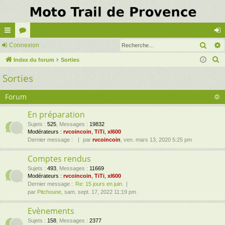
Rech
cc
Connexion
or
on
R
ès
Index du forum
u
Sorties
ne
e
Sorties
ra
m
xi
c
pi
s
on
h
Forum
e
de
En préparation
r
Sujets
:
525
,
Messages
:
19832
c
Modérateurs :
rvcoincoin
,
TiTi
,
xl600
h
Dernier message :
par
rvcoincoin
, ven. mars 13, 2020 5:25 pm
e
Comptes rendus
r
Sujets
:
493
,
Messages
:
11669
Modérateurs :
rvcoincoin
,
TiTi
,
xl600
Dernier message :
Re: 15 jours en juin.
par
Pitchoune
, sam. sept. 17, 2022 11:19 pm
Evènements
Sujets
:
158
,
Messages
:
2377