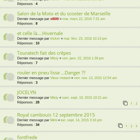
Réponses :
4
Salon de la Moto et du scooter de Marseille
Dernier message par
xl600
«
mar. mars 22, 2016 7:31 am
Réponses :
8
et celle là....Hivernale
Dernier message par
tricker
«
mar. févr. 23, 2016 10:13 pm
Réponses :
10
Touratech fait des crêpes
Dernier message par
Misty
«
ven. janv. 22, 2016 1:39 pm
Réponses :
7
rouler en pneu lisse ...Danger ??
Dernier message par
Vieux motard
«
ven. nov. 13, 2015 12:54 am
Réponses :
3
JOCELYN
Dernier message par
Misty
«
sam. sept. 19, 2015 10:21 am
Réponses :
28
1
2
Royal cambouis 12 septembre 2015
Dernier message par
Mimi
«
lun. sept. 14, 2015 3:16 pm
Réponses :
34
1
2
3
fontfrede