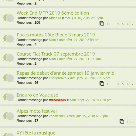
Réponses :
2
Week End MTP 2019 6ème édition
Dernier message par
Africa13
«
mar. juil. 16, 2019 2:19 pm
Réponses :
100
1
4
5
6
7
…
Puces motos Côte Bleue 3 mars 2019
Dernier message par
Mimi
«
mer. févr. 27, 2019 8:54 pm
Réponses :
4
Course Flat Track 07 septembre 2019
Dernier message par
Mimi
«
mer. févr. 27, 2019 11:09 am
Réponses :
2
Repas de début d’année samedi 19 janvier midi
Dernier message par
charlybravo
«
dim. janv. 20, 2019 2:15 pm
Réponses :
96
1
4
5
6
7
…
Enduro en Vaucluse
Dernier message par
rvcoincoin
«
sam. sept. 22, 2018 1:20 pm
Alpes moto festival
Dernier message par
vanalstine1
«
ven. juin 15, 2018 6:53 pm
Réponses :
17
1
2
XY fête la musique