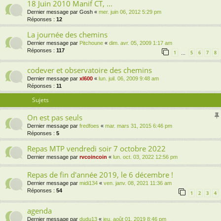
18 Juin 2010 Manif CT, ...
Dernier message par
Gosh
«
mer. juin 06, 2012 5:29 pm
Réponses :
12
La journée des chemins
Dernier message par
Pitchoune
«
dim. avr. 05, 2009 1:17 am
Réponses :
117
1
5
6
7
8
…
codever et observatoire des chemins
Dernier message par
xl600
«
lun. juil. 06, 2009 9:48 am
Réponses :
11
Sujets
On est pas seuls
Dernier message par
fredfoes
«
mar. mars 31, 2015 6:46 pm
Réponses :
5
Repas MTP vendredi soir 7 octobre 2022
Dernier message par
rvcoincoin
«
lun. oct. 03, 2022 12:56 pm
Repas de fin d'année 2019, le 6 décembre !
Dernier message par
midi134
«
ven. janv. 08, 2021 11:36 am
Réponses :
54
1
2
3
4
agenda
Dernier message par
dudu13
«
jeu. août 01, 2019 8:46 pm