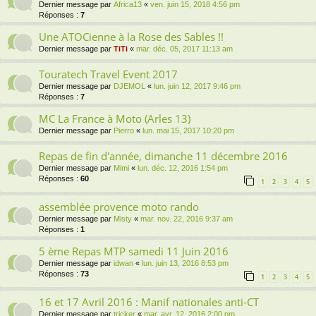
Dernier message par
Africa13
«
ven. juin 15, 2018 4:56 pm
Réponses :
7
Une ATOCienne à la Rose des Sables !!
Dernier message par
TiTi
«
mar. déc. 05, 2017 11:13 am
Touratech Travel Event 2017
Dernier message par
DJEMOL
«
lun. juin 12, 2017 9:46 pm
Réponses :
7
MC La France à Moto (Arles 13)
Dernier message par
Pierro
«
lun. mai 15, 2017 10:20 pm
Repas de fin d'année, dimanche 11 décembre 2016
Dernier message par
Mimi
«
lun. déc. 12, 2016 1:54 pm
Réponses :
60
1
2
3
4
5
assemblée provence moto rando
Dernier message par
Misty
«
mar. nov. 22, 2016 9:37 am
Réponses :
1
5 ème Repas MTP samedi 11 Juin 2016
Dernier message par
idwan
«
lun. juin 13, 2016 8:53 pm
Réponses :
73
1
2
3
4
5
16 et 17 Avril 2016 : Manif nationales anti-CT
Dernier message par
tricker
«
mar. avr. 12, 2016 2:00 pm