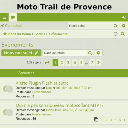
Rech
cc
Connexion
or
on
R
ès
Index du forum
u
Sorties
Evènements
ne
e
Evènements
ra
m
xi
c
pi
s
on
Rechercher
Recherche av
Nouveau sujet
h
e
de
Page
1
sur
7
2
3
4
5
7
1
Suivante
155 sujets
…
r
c
Annonces
h
Alerte Plugin Flash et autre
e
Dernier message par
Mimi
«
lun. févr. 16, 2015 7:02 pm
r
Posté dans
Présentations
Réponses :
8
Qui n'a pas son nouveau motocollant MTP !?
Dernier message par
Didou
«
lun. nov. 03, 2014 9:41 pm
Posté dans
Présentations
Réponses :
89
1
2
3
4
5
6