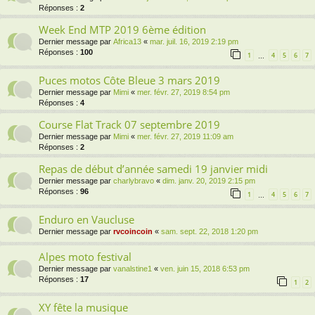
Réponses :
2
Week End MTP 2019 6ème édition
Dernier message par
Africa13
«
mar. juil. 16, 2019 2:19 pm
Réponses :
100
1
4
5
6
7
…
Puces motos Côte Bleue 3 mars 2019
Dernier message par
Mimi
«
mer. févr. 27, 2019 8:54 pm
Réponses :
4
Course Flat Track 07 septembre 2019
Dernier message par
Mimi
«
mer. févr. 27, 2019 11:09 am
Réponses :
2
Repas de début d’année samedi 19 janvier midi
Dernier message par
charlybravo
«
dim. janv. 20, 2019 2:15 pm
Réponses :
96
1
4
5
6
7
…
Enduro en Vaucluse
Dernier message par
rvcoincoin
«
sam. sept. 22, 2018 1:20 pm
Alpes moto festival
Dernier message par
vanalstine1
«
ven. juin 15, 2018 6:53 pm
Réponses :
17
1
2
XY fête la musique