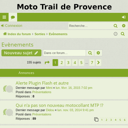
Rech
cc
Connexion
or
on
R
ès
Index du forum
u
Sorties
Evènements
ne
e
Evènements
ra
m
xi
c
pi
s
on
Rechercher
Recherche av
Nouveau sujet
h
e
de
Page
1
sur
7
2
3
4
5
7
1
Suivante
155 sujets
…
r
c
Annonces
h
Alerte Plugin Flash et autre
e
Dernier message par
Mimi
«
lun. févr. 16, 2015 7:02 pm
r
Posté dans
Présentations
Réponses :
8
Qui n'a pas son nouveau motocollant MTP !?
Dernier message par
Didou
«
lun. nov. 03, 2014 9:41 pm
Posté dans
Présentations
Réponses :
89
1
2
3
4
5
6