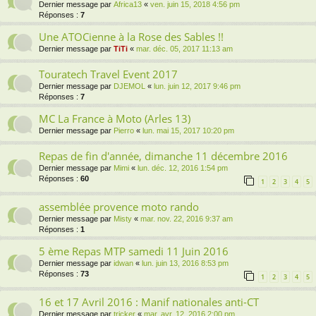
Dernier message par
Africa13
«
ven. juin 15, 2018 4:56 pm
Réponses :
7
Une ATOCienne à la Rose des Sables !!
Dernier message par
TiTi
«
mar. déc. 05, 2017 11:13 am
Touratech Travel Event 2017
Dernier message par
DJEMOL
«
lun. juin 12, 2017 9:46 pm
Réponses :
7
MC La France à Moto (Arles 13)
Dernier message par
Pierro
«
lun. mai 15, 2017 10:20 pm
Repas de fin d'année, dimanche 11 décembre 2016
Dernier message par
Mimi
«
lun. déc. 12, 2016 1:54 pm
Réponses :
60
1
2
3
4
5
assemblée provence moto rando
Dernier message par
Misty
«
mar. nov. 22, 2016 9:37 am
Réponses :
1
5 ème Repas MTP samedi 11 Juin 2016
Dernier message par
idwan
«
lun. juin 13, 2016 8:53 pm
Réponses :
73
1
2
3
4
5
16 et 17 Avril 2016 : Manif nationales anti-CT
Dernier message par
tricker
«
mar. avr. 12, 2016 2:00 pm