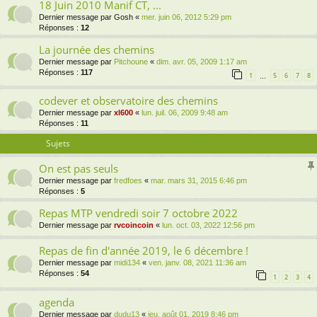
18 Juin 2010 Manif CT, ...
Dernier message par
Gosh
«
mer. juin 06, 2012 5:29 pm
Réponses :
12
La journée des chemins
Dernier message par
Pitchoune
«
dim. avr. 05, 2009 1:17 am
Réponses :
117
1
5
6
7
8
…
codever et observatoire des chemins
Dernier message par
xl600
«
lun. juil. 06, 2009 9:48 am
Réponses :
11
Sujets
On est pas seuls
Dernier message par
fredfoes
«
mar. mars 31, 2015 6:46 pm
Réponses :
5
Repas MTP vendredi soir 7 octobre 2022
Dernier message par
rvcoincoin
«
lun. oct. 03, 2022 12:56 pm
Repas de fin d'année 2019, le 6 décembre !
Dernier message par
midi134
«
ven. janv. 08, 2021 11:36 am
Réponses :
54
1
2
3
4
agenda
Dernier message par
dudu13
«
jeu. août 01, 2019 8:46 pm