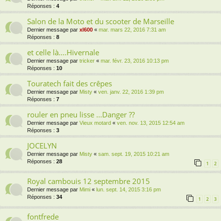
Réponses :
4
Salon de la Moto et du scooter de Marseille
Dernier message par
xl600
«
mar. mars 22, 2016 7:31 am
Réponses :
8
et celle là....Hivernale
Dernier message par
tricker
«
mar. févr. 23, 2016 10:13 pm
Réponses :
10
Touratech fait des crêpes
Dernier message par
Misty
«
ven. janv. 22, 2016 1:39 pm
Réponses :
7
rouler en pneu lisse ...Danger ??
Dernier message par
Vieux motard
«
ven. nov. 13, 2015 12:54 am
Réponses :
3
JOCELYN
Dernier message par
Misty
«
sam. sept. 19, 2015 10:21 am
Réponses :
28
1
2
Royal cambouis 12 septembre 2015
Dernier message par
Mimi
«
lun. sept. 14, 2015 3:16 pm
Réponses :
34
1
2
3
fontfrede