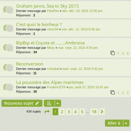
Graham Jarvis, Sea to Sky 2015
Dernier message par
FleePee
«
dim. déc. 20, 2015 12:06 pm
Réponses :
2
C'est quoi le bonheur ?
Dernier message par
vince34
«
ven. déc. 11, 2015 8:45 am
Réponses :
1
BipBip et Coyote et ........Ambroise
Dernier message par
Misty
«
mar. sept. 22, 2015 4:56 pm
Réponses :
34
1
2
3
Reconversion
Dernier message par
cristobal
«
sam. sept. 12, 2015 9:42 pm
Réponses :
11
La poussière des Alpes maritimes
Dernier message par
FredericDTR
«
jeu. août 27, 2015 10:41 am
Réponses :
30
1
2
3
Nouveau sujet
Page
1
sur
18
2
3
4
5
18
1
Suivante
434 sujets
…
Aller à