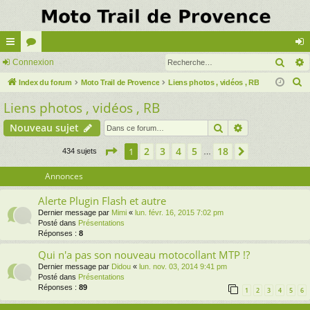
Rech
cc
Connexion
or
on
R
ès
Index du forum
u
Moto Trail de Provence
Liens photos , vidéos , RB
ne
e
Liens photos , vidéos , RB
ra
m
xi
c
pi
s
on
Rechercher
Recherche av
Nouveau sujet
h
e
de
Page
1
sur
18
2
3
4
5
18
1
Suivante
434 sujets
…
r
c
Annonces
h
Alerte Plugin Flash et autre
e
Dernier message par
Mimi
«
lun. févr. 16, 2015 7:02 pm
r
Posté dans
Présentations
Réponses :
8
Qui n'a pas son nouveau motocollant MTP !?
Dernier message par
Didou
«
lun. nov. 03, 2014 9:41 pm
Posté dans
Présentations
Réponses :
89
1
2
3
4
5
6