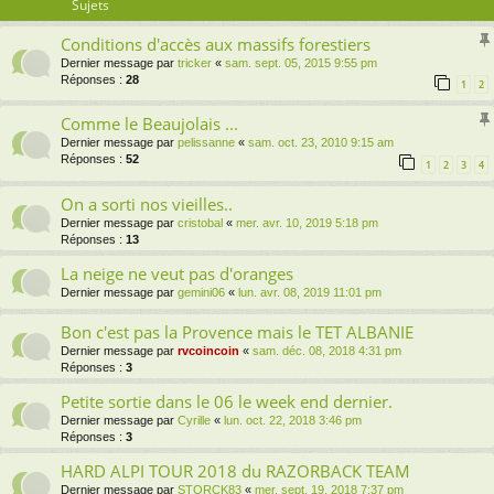
Sujets
Conditions d'accès aux massifs forestiers
Dernier message par
tricker
«
sam. sept. 05, 2015 9:55 pm
Réponses :
28
1
2
Comme le Beaujolais ...
Dernier message par
pelissanne
«
sam. oct. 23, 2010 9:15 am
Réponses :
52
1
2
3
4
On a sorti nos vieilles..
Dernier message par
cristobal
«
mer. avr. 10, 2019 5:18 pm
Réponses :
13
La neige ne veut pas d'oranges
Dernier message par
gemini06
«
lun. avr. 08, 2019 11:01 pm
Bon c'est pas la Provence mais le TET ALBANIE
Dernier message par
rvcoincoin
«
sam. déc. 08, 2018 4:31 pm
Réponses :
3
Petite sortie dans le 06 le week end dernier.
Dernier message par
Cyrille
«
lun. oct. 22, 2018 3:46 pm
Réponses :
3
HARD ALPI TOUR 2018 du RAZORBACK TEAM
Dernier message par
STORCK83
«
mer. sept. 19, 2018 7:37 pm