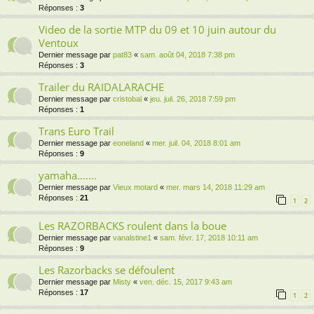
Réponses :
3
Video de la sortie MTP du 09 et 10 juin autour du
Ventoux
Dernier message par
pat83
«
sam. août 04, 2018 7:38 pm
Réponses :
3
Trailer du RAIDALARACHE
Dernier message par
cristobal
«
jeu. juil. 26, 2018 7:59 pm
Réponses :
1
Trans Euro Trail
Dernier message par
eoneland
«
mer. juil. 04, 2018 8:01 am
Réponses :
9
yamaha.......
Dernier message par
Vieux motard
«
mer. mars 14, 2018 11:29 am
Réponses :
21
1
2
Les RAZORBACKS roulent dans la boue
Dernier message par
vanalstine1
«
sam. févr. 17, 2018 10:11 am
Réponses :
9
Les Razorbacks se défoulent
Dernier message par
Misty
«
ven. déc. 15, 2017 9:43 am
Réponses :
17
1
2