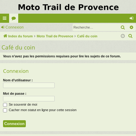
Rech
cc
Connexion
or
on
R
ès
Index du forum
u
Moto Trail de Provence
Café du coin
ne
e
Café du coin
ra
m
xi
c
pi
s
on
h
Vous n’avez pas les permissions requises pour lire les sujets de ce forum.
e
de
Connexion
r
c
Nom d’utilisateur :
h
e
Mot de passe :
r
Se souvenir de moi
Cacher mon statut en ligne pour cette session