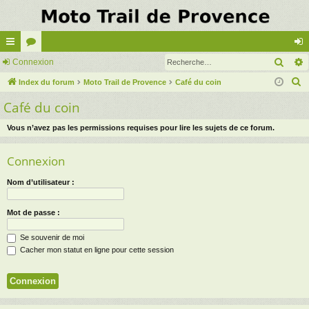
Rech
cc
Connexion
or
on
R
ès
Index du forum
u
Moto Trail de Provence
Café du coin
ne
e
Café du coin
ra
m
xi
c
pi
s
on
h
Vous n’avez pas les permissions requises pour lire les sujets de ce forum.
e
de
Connexion
r
c
Nom d’utilisateur :
h
e
Mot de passe :
r
Se souvenir de moi
Cacher mon statut en ligne pour cette session