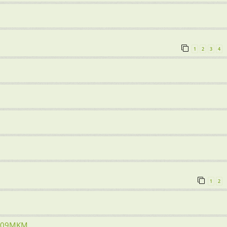
1
2
3
4
1
2
- 109MKM