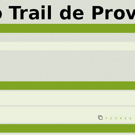
vancée
1
2
3
4
5
6