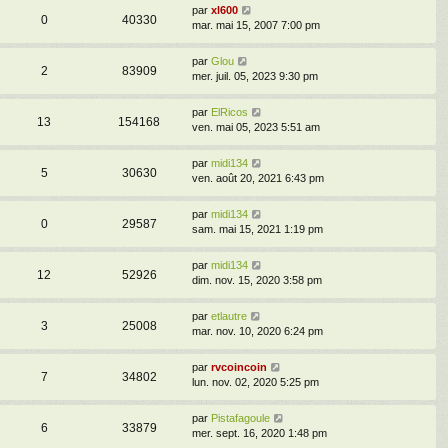
par
xl600
0
40330
mar. mai 15, 2007 7:00 pm
par
Glou
2
83909
mer. juil. 05, 2023 9:30 pm
par
ElRicos
13
154168
ven. mai 05, 2023 5:51 am
par
midi134
5
30630
ven. août 20, 2021 6:43 pm
par
midi134
0
29587
sam. mai 15, 2021 1:19 pm
par
midi134
12
52926
dim. nov. 15, 2020 3:58 pm
par
etlautre
3
25008
mar. nov. 10, 2020 6:24 pm
par
rvcoincoin
7
34802
lun. nov. 02, 2020 5:25 pm
par
Pistafagoule
6
33879
mer. sept. 16, 2020 1:48 pm