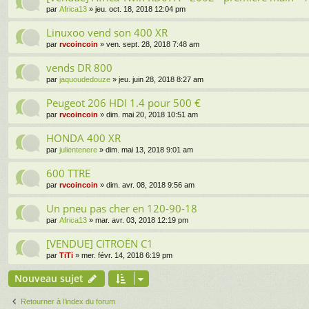
par
Africa13
» jeu. oct. 18, 2018 12:04 pm
Linuxoo vend son 400 XR
par
rvcoincoin
» ven. sept. 28, 2018 7:48 am
vends DR 800
par
jaquoudedouze
» jeu. juin 28, 2018 8:27 am
Peugeot 206 HDI 1.4 pour 500 €
par
rvcoincoin
» dim. mai 20, 2018 10:51 am
HONDA 400 XR
par
julientenere
» dim. mai 13, 2018 9:01 am
600 TTRE
par
rvcoincoin
» dim. avr. 08, 2018 9:56 am
Un pneu pas cher en 120-90-18
par
Africa13
» mar. avr. 03, 2018 12:19 pm
[VENDUE] CITROËN C1
par
TiTi
» mer. févr. 14, 2018 6:19 pm
Nouveau sujet
Retourner à l’index du forum