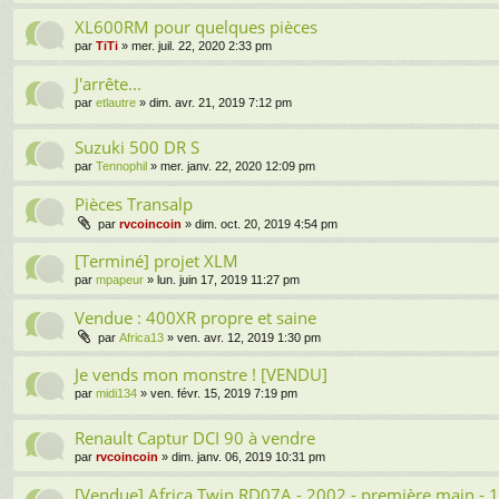
XL600RM pour quelques pièces
par
TiTi
» mer. juil. 22, 2020 2:33 pm
J'arrête...
par
etlautre
» dim. avr. 21, 2019 7:12 pm
Suzuki 500 DR S
par
Tennophil
» mer. janv. 22, 2020 12:09 pm
Pièces Transalp
par
rvcoincoin
» dim. oct. 20, 2019 4:54 pm
[Terminé] projet XLM
par
mpapeur
» lun. juin 17, 2019 11:27 pm
Vendue : 400XR propre et saine
par
Africa13
» ven. avr. 12, 2019 1:30 pm
Je vends mon monstre ! [VENDU]
par
midi134
» ven. févr. 15, 2019 7:19 pm
Renault Captur DCI 90 à vendre
par
rvcoincoin
» dim. janv. 06, 2019 10:31 pm
[Vendue] Africa Twin RD07A - 2002 - première main 