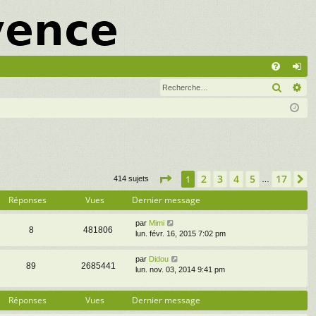
A
Recher
Re
FA
on
Q
ne
xi
on
Page
1
sur
17
2
3
4
5
17
1
S
414 sujets
…
Réponses
Vues
Dernier message
par
Mimi
8
481806
lun. févr. 16, 2015 7:02 pm
par
Didou
89
2685441
lun. nov. 03, 2014 9:41 pm
Réponses
Vues
Dernier message