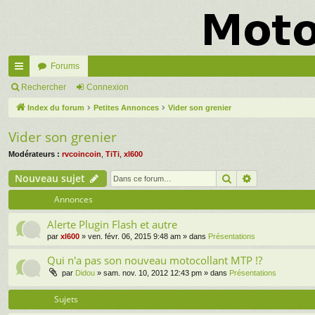
Forums
cc
Rechercher
Connexion
ès
Index du forum
Petites Annonces
Vider son grenier
ra
Vider son grenier
pi
Modérateurs :
rvcoincoin
,
TiTi
,
xl600
de
Rechercher
Recherche a
Nouveau sujet
Annonces
Alerte Plugin Flash et autre
par
xl600
» ven. févr. 06, 2015 9:48 am » dans
Présentations
Qui n'a pas son nouveau motocollant MTP !?
par
Didou
» sam. nov. 10, 2012 12:43 pm » dans
Présentations
Sujets