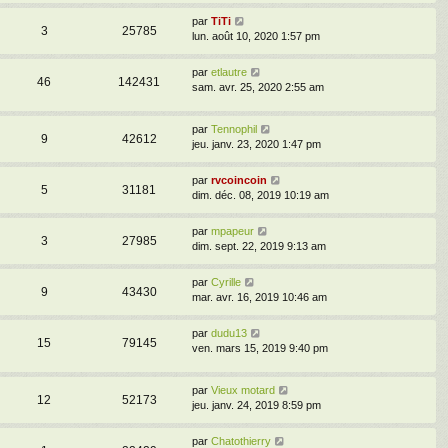
par
TiTi
3
25785
lun. août 10, 2020 1:57 pm
par
etlautre
46
142431
sam. avr. 25, 2020 2:55 am
par
Tennophil
9
42612
jeu. janv. 23, 2020 1:47 pm
par
rvcoincoin
5
31181
dim. déc. 08, 2019 10:19 am
par
mpapeur
3
27985
dim. sept. 22, 2019 9:13 am
par
Cyrille
9
43430
mar. avr. 16, 2019 10:46 am
par
dudu13
15
79145
ven. mars 15, 2019 9:40 pm
par
Vieux motard
12
52173
jeu. janv. 24, 2019 8:59 pm
par
Chatothierry