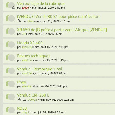
Verrouillage de la rubrique
par
xl600
» mar. mai 15, 2007 7:00 pm
[VENDUE] Vends RD07 pour pièce ou réfection
par
Glou
» mar. avr. 25, 2023 7:07 pm
XR 650 de JB prête à partir vers l'Afrique [VENDUE]
par
JB
» mar. août 21, 2012 5:05 pm
Honda XR 400
par
midi134
» dim. août 15, 2021 7:44 pm
Revues techniques
par
midi134
» sam. mai 15, 2021 1:19 pm
Vendue ! Remorque 1 rail
par
midi134
» jeu. mai 21, 2020 3:40 pm
Pneu
par
etlautre
» lun. nov. 09, 2020 6:40 pm
Vendue CRF 250 L
par
DOM26
» dim. nov. 01, 2020 9:26 am
RD03
par
zogui
» mer. juin 24, 2020 8:52 am