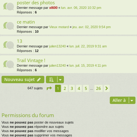
poster des photos
Dernier message par
xl600
«
lun. avr. 06, 2020 10:32 pm
Réponses :
6
ce matin
Dernier message par
Vieux motard
«
jeu. avr. 02, 2020 9:54 pm
Réponses :
10
13
Dernier message par
julien13240
«
lun. juil. 22, 2019 9:31 am
Réponses :
12
Trail Vintage !
Dernier message par
julien13240
«
lun. juil. 15, 2019 4:11 pm
Réponses :
6
Nouveau sujet
Page
1
sur
26
2
3
4
5
26
1
Suivante
647 sujets
…
Aller à
Permissions du forum
Vous
ne pouvez pas
poster de nouveaux sujets
Vous
ne pouvez pas
répondre aux sujets
Vous
ne pouvez pas
modifier vos messages
Vous
ne pouvez pas
supprimer vos messages