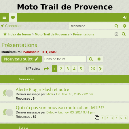
Rech
cc
Connexion
or
on
R
ès
Index du forum
u
Moto Trail de Provence
Présentations
ne
e
Présentations
ra
m
xi
c
pi
s
on
Modérateurs :
rvcoincoin
,
TiTi
,
xl600
h
Rechercher
Recherche av
Nouveau sujet
e
de
r
Page
1
sur
26
2
3
4
5
26
1
Suivante
647 sujets
…
c
Annonces
h
e
Alerte Plugin Flash et autre
r
Dernier message par
Mimi
«
lun. févr. 16, 2015 7:02 pm
Réponses :
8
Qui n'a pas son nouveau motocollant MTP !?
Dernier message par
Didou
«
lun. nov. 03, 2014 9:41 pm
Réponses :
89
1
2
3
4
5
6
Sujets