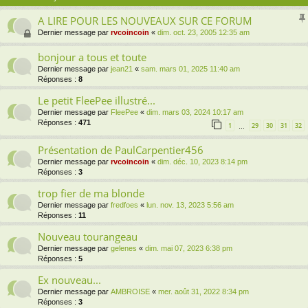
A LIRE POUR LES NOUVEAUX SUR CE FORUM
Dernier message par
rvcoincoin
«
dim. oct. 23, 2005 12:35 am
bonjour a tous et toute
Dernier message par
jean21
«
sam. mars 01, 2025 11:40 am
Réponses :
8
Le petit FleePee illustré...
Dernier message par
FleePee
«
dim. mars 03, 2024 10:17 am
Réponses :
471
1
29
30
31
32
…
Présentation de PaulCarpentier456
Dernier message par
rvcoincoin
«
dim. déc. 10, 2023 8:14 pm
Réponses :
3
trop fier de ma blonde
Dernier message par
fredfoes
«
lun. nov. 13, 2023 5:56 am
Réponses :
11
Nouveau tourangeau
Dernier message par
gelenes
«
dim. mai 07, 2023 6:38 pm
Réponses :
5
Ex nouveau...
Dernier message par
AMBROISE
«
mer. août 31, 2022 8:34 pm
Réponses :
3