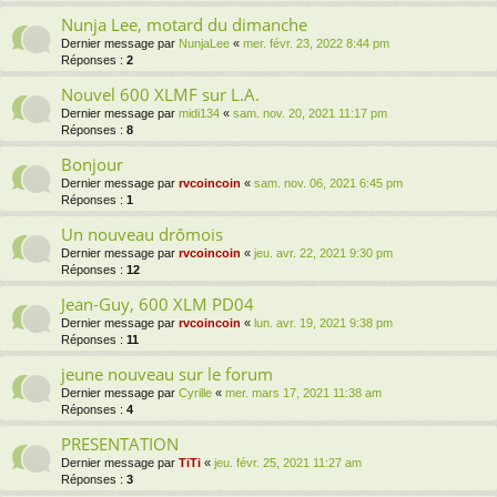
Nunja Lee, motard du dimanche
Dernier message par
NunjaLee
«
mer. févr. 23, 2022 8:44 pm
Réponses :
2
Nouvel 600 XLMF sur L.A.
Dernier message par
midi134
«
sam. nov. 20, 2021 11:17 pm
Réponses :
8
Bonjour
Dernier message par
rvcoincoin
«
sam. nov. 06, 2021 6:45 pm
Réponses :
1
Un nouveau drômois
Dernier message par
rvcoincoin
«
jeu. avr. 22, 2021 9:30 pm
Réponses :
12
Jean-Guy, 600 XLM PD04
Dernier message par
rvcoincoin
«
lun. avr. 19, 2021 9:38 pm
Réponses :
11
jeune nouveau sur le forum
Dernier message par
Cyrille
«
mer. mars 17, 2021 11:38 am
Réponses :
4
PRESENTATION
Dernier message par
TiTi
«
jeu. févr. 25, 2021 11:27 am
Réponses :
3