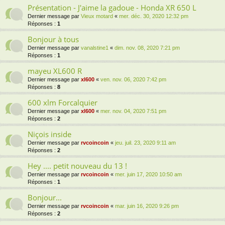
Présentation - J'aime la gadoue - Honda XR 650 L
Dernier message par
Vieux motard
«
mer. déc. 30, 2020 12:32 pm
Réponses :
1
Bonjour à tous
Dernier message par
vanalstine1
«
dim. nov. 08, 2020 7:21 pm
Réponses :
1
mayeu XL600 R
Dernier message par
xl600
«
ven. nov. 06, 2020 7:42 pm
Réponses :
8
600 xlm Forcalquier
Dernier message par
xl600
«
mer. nov. 04, 2020 7:51 pm
Réponses :
2
Niçois inside
Dernier message par
rvcoincoin
«
jeu. juil. 23, 2020 9:11 am
Réponses :
2
Hey .... petit nouveau du 13 !
Dernier message par
rvcoincoin
«
mer. juin 17, 2020 10:50 am
Réponses :
1
Bonjour...
Dernier message par
rvcoincoin
«
mar. juin 16, 2020 9:26 pm
Réponses :
2