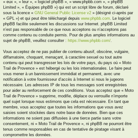
« eux », « leur », « logiciel phpBB », « www.phpbb.com », « phpBB
Limited », « Équipes phpBB ») qui est un script libre de forum, déclaré
sous la licence «
GNU General Public License v2
» (désigné ci-après par
« GPL ») et qui peut être téléchargé depuis
www.phpbb.com
. Le logiciel
phpBB facilite seulement les discussions sur Internet. phpBB Limited
n’est pas responsable de ce que nous acceptons ou n’acceptons pas
comme contenu ou conduite permis. Pour de plus amples informations au
sujet de phpBB, veuillez consulter :
https://www.phpbb.com/
.
Vous acceptez de ne pas publier de contenu abusif, obscène, vulgaire,
diffamatoire, choquant, menaçant, à caractère sexuel ou tout autre
contenu qui peut transgresser les lois de votre pays, du pays où « Moto
Trail de Provence » est hébergé ou les lois internationales. Le faire peut
vous mener à un bannissement immédiat et permanent, avec une
notification à votre fournisseur d’accès à Internet si nous le jugeons
nécessaire. Les adresses IP de tous les messages sont enregistrées
pour aider au renforcement de ces conditions. Vous acceptez que « Moto
Trail de Provence » supprime, modifie, déplace ou verrouille n’importe
quel sujet lorsque nous estimons que cela est nécessaire. En tant que
membre, vous acceptez que toutes les informations que vous avez
saisies soient stockées dans notre base de données. Bien que ces
informations ne soient pas diffusées à une tierce partie sans votre
consentement, ni « Moto Trail de Provence », ni phpBB ne pourront être
tenus comme responsables en cas de tentative de piratage visant à
compromettre les données.