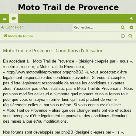
Rech
cc
Connexion
or
on
R
ès
Index du forum
u
ne
e
ra
m
xi
Moto Trail de Provence - Conditions d’utilisation
c
pi
s
on
h
En accédant à « Moto Trail de Provence » (désigné ci-après par « nous »,
e
de
« notre », « nos », « Moto Trail de Provence »,
r
« http://www.mototraildeprovence.org/phpBB2 »), vous acceptez d’être
c
légalement responsable des conditions suivantes. Si vous n’acceptez
pas d’être légalement responsable de toutes les conditions suivantes,
h
alors n’accédez pas et/ou n’utilisez pas « Moto Trail de Provence ». Nous
e
pouvons modifier celles-ci à n’importe quel moment et nous ferons tout
r
pour que vous en soyez informé, bien qu’il soit prudent de vérifier
régulièrement celles-ci par vous-même. Si vous continuez d’utiliser
« Moto Trail de Provence » alors que des changements ont été effectués,
vous acceptez d’être légalement responsable des conditions découlant
des mises à jour et/ou modifications.
Nos forums sont développés par phpBB (désigné ci-après par « ils »,