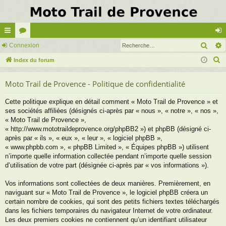
Rech
cc
Connexion
or
on
R
ès
Index du forum
u
ne
e
ra
m
xi
Moto Trail de Provence - Politique de confidentialité
c
pi
s
on
h
Cette politique explique en détail comment « Moto Trail de Provence » et
e
de
ses sociétés affiliées (désignés ci-après par « nous », « notre », « nos »,
r
« Moto Trail de Provence »,
c
« http://www.mototraildeprovence.org/phpBB2 ») et phpBB (désigné ci-
après par « ils », « eux », « leur », « logiciel phpBB »,
h
« www.phpbb.com », « phpBB Limited », « Équipes phpBB ») utilisent
e
n’importe quelle information collectée pendant n’importe quelle session
r
d’utilisation de votre part (désignée ci-après par « vos informations »).
Vos informations sont collectées de deux manières. Premièrement, en
naviguant sur « Moto Trail de Provence », le logiciel phpBB créera un
certain nombre de cookies, qui sont des petits fichiers textes téléchargés
dans les fichiers temporaires du navigateur Internet de votre ordinateur.
Les deux premiers cookies ne contiennent qu’un identifiant utilisateur