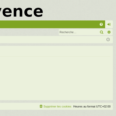
A
Recher
Re
FA
on
Q
ne
xi
on
Supprimer les cookies
Heures au format
UTC+02:00