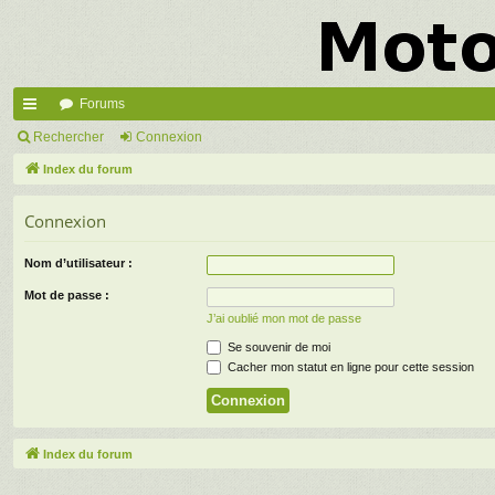
Forums
cc
Rechercher
Connexion
ès
Index du forum
ra
Connexion
pi
Nom d’utilisateur :
de
Mot de passe :
J’ai oublié mon mot de passe
Se souvenir de moi
Cacher mon statut en ligne pour cette session
Index du forum