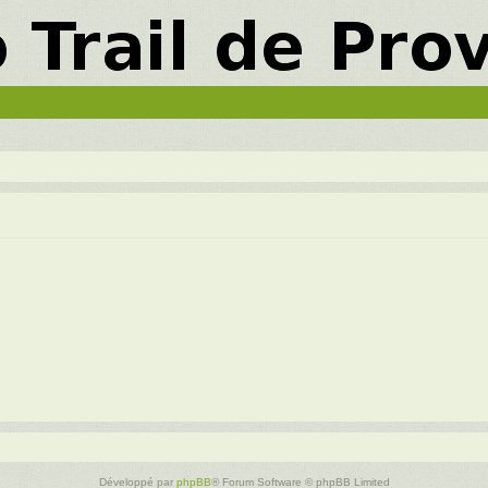
Développé par
phpBB
® Forum Software © phpBB Limited