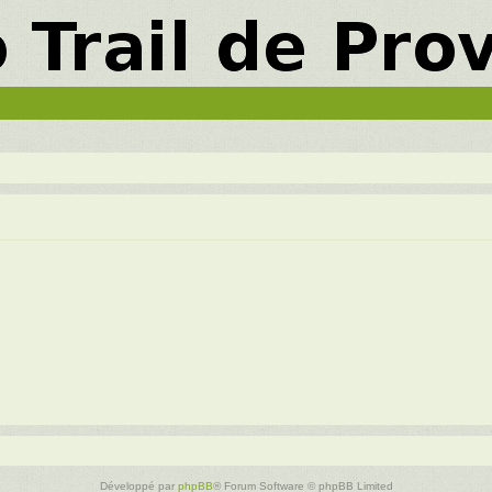
Développé par
phpBB
® Forum Software © phpBB Limited