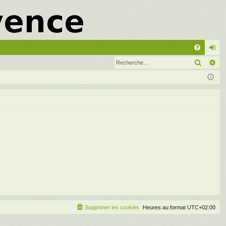
A
Recher
Re
FA
on
Q
ne
xi
on
Supprimer les cookies
Heures au format
UTC+02:00