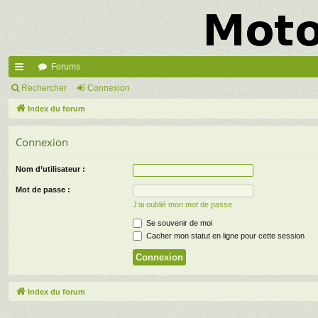
Forums
cc
Rechercher
Connexion
ès
Index du forum
ra
Connexion
pi
Nom d’utilisateur :
de
Mot de passe :
J’ai oublié mon mot de passe
Se souvenir de moi
Cacher mon statut en ligne pour cette session
Index du forum